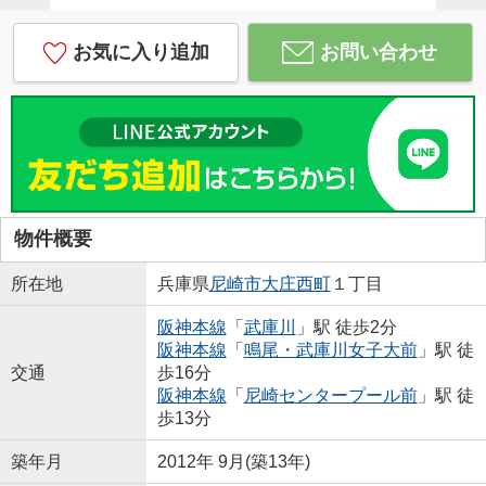
お気に入り追加
お問い合わせ
物件概要
所在地
兵庫県
尼崎市
大庄西町
１丁目
阪神本線
「
武庫川
」駅 徒歩2分
阪神本線
「
鳴尾・武庫川女子大前
」駅 徒
交通
歩16分
阪神本線
「
尼崎センタープール前
」駅 徒
歩13分
築年月
2012年 9月(築13年)