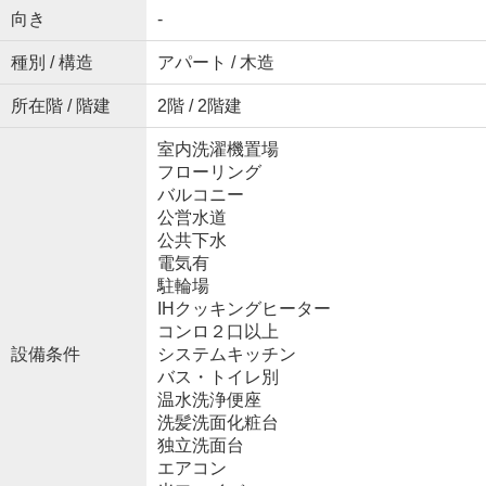
向き
-
種別 / 構造
アパート / 木造
所在階 / 階建
2階 / 2階建
室内洗濯機置場
フローリング
バルコニー
公営水道
公共下水
電気有
駐輪場
IHクッキングヒーター
コンロ２口以上
設備条件
システムキッチン
バス・トイレ別
温水洗浄便座
洗髪洗面化粧台
独立洗面台
エアコン