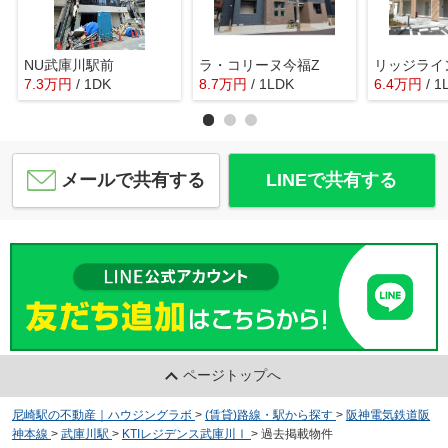
NU武庫川駅前
ラ・コリーヌ今福Z
リッジライ
7.3
万
円
/ 1DK
8.7
万
円
/ 1LDK
6.4
万
円
/ 1
メールで共有する
LINEで共有する
ページトップへ
尼崎駅の不動産｜ハウジングラボ
>
(賃貸)路線・駅から探す
>
阪神電気鉄道阪
神本線
>
武庫川駅
>
KTIレジデンス武庫川Ⅰ
>
過去掲載物件