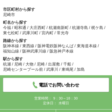
市区町村から探す
尼崎市
町名から探す
今福
/
昭和通
/
大庄西町
/
杭瀬南新町
/
杭瀬寺島
/
梶ケ島
/
東七松町
/
武庫川町
/
宮内町
/
常光寺
路線から探す
阪神本線
/
東西線
/
阪神電鉄阪神なんば
/
東海道本線
/
福知山線
/
阪神武庫川線
/
阪急神戸本線
駅から探す
杭瀬
/
尼崎
/
大物
/
尼崎
/
出屋敷
/
千船
/
尼崎センタープール前
/
武庫川
/
東鳴尾
/
加島
電話でお問い合わせ
営業時間：
9：30～18：30
定休日：
水曜日