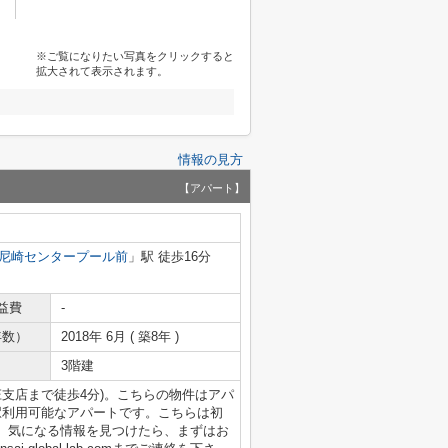
※ご覧になりたい写真をクリックすると
拡大されて表示されます。
情報の見方
【アパート】
尼崎センタープール前
」駅 徒歩16分
益費
-
年数）
2018年 6月 ( 築8年 )
3階建
庄支店まで徒歩4分)。こちらの物件はアパ
駅利用可能なアパートです。こちらは初
。気になる情報を見つけたら、まずはお