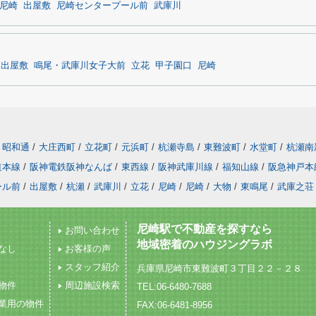
尼崎
出屋敷
尼崎センタープール前
武庫川
出屋敷
鳴尾・武庫川女子大前
立花
甲子園口
尼崎
昭和通
/
大庄西町
/
立花町
/
元浜町
/
杭瀬寺島
/
東難波町
/
水堂町
/
杭瀬南
道本線
/
阪神電鉄阪神なんば
/
東西線
/
阪神武庫川線
/
福知山線
/
阪急神戸本
ール前
/
出屋敷
/
杭瀬
/
武庫川
/
立花
/
尼崎
/
尼崎
/
大物
/
東鳴尾
/
武庫之荘
尼崎駅で不動産を探すなら
お問い合わせ
地域密着のハウジングラボ
なし
お客様の声
スタッフ紹介
兵庫県尼崎市東難波町３丁目２２－２８
物件
周辺施設検索
TEL:06-6480-7688
業用の物件
FAX:06-6481-8956