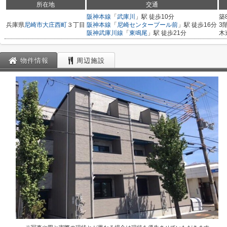
所在地
交通
阪神本線
「
武庫川
」駅 徒歩10分
築
兵庫県
尼崎市
大庄西町
３丁目
阪神本線
「
尼崎センタープール前
」駅 徒歩16分
3
阪神武庫川線
「
東鳴尾
」駅 徒歩21分
木
物件情報
周辺施設