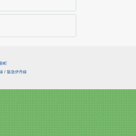
新町
線
/
阪急伊丹線