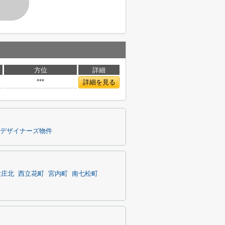
す
方位
詳細
***
詳細を見る
デザイナーズ物件
大庄北
西立花町
宮内町
南七松町