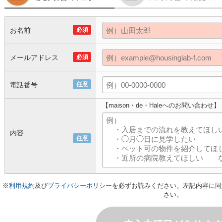
お名前
必須
メールアドレス
必須
電話番号
任意
【maison・de・Haleへのお問い合わせ】
内容
任意
※
利用規約
及び
プライバシーポリシー
を必ずお読みください。左記内容に同
さい。