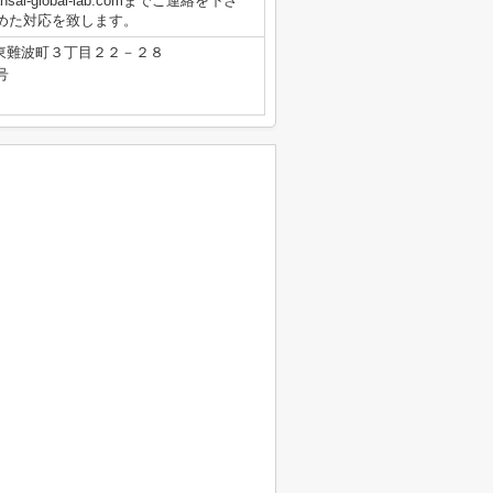
ansai-global-lab.comまでご連絡を下さ
めた対応を致します。
東難波町３丁目２２－２８
号