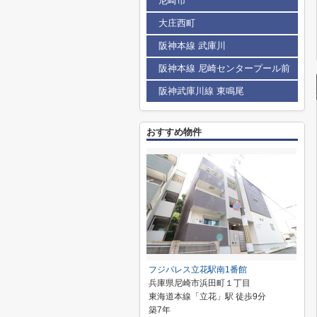
尼崎市
大庄西町
阪神本線 武庫川
阪神本線 尼崎センタープール前
阪神武庫川線 東鳴尾
おすすめ物件
フジパレス立花駅南1番館
兵庫県尼崎市浜田町１丁目
東海道本線「立花」駅 徒歩9分
築7年