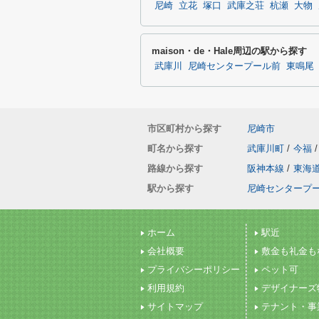
尼崎
立花
塚口
武庫之荘
杭瀬
大物
maison・de・Hale周辺の駅から探す
武庫川
尼崎センタープール前
東鳴尾
市区町村から探す
尼崎市
町名から探す
武庫川町
/
今福
/
路線から探す
阪神本線
/
東海
駅から探す
尼崎センタープ
ホーム
駅近
会社概要
敷金も礼金も
プライバシーポリシー
ペット可
利用規約
デザイナーズ
サイトマップ
テナント・事