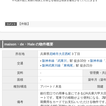
※写真や図と実際の現状とが異なる場合は現状を優先させていただきます
【外観】
コメント
maison・de・Hale
の物件概要
所在地
兵庫県
尼崎市
大庄西町
３丁目
阪神本線
「
武庫川
」駅 徒歩10分
阪神本線
「
交通
阪神武庫川線
「
東鳴尾
」駅 徒歩21分
賃料
-
管理費・共
面積
-
築年月（築
種別/構造
アパート / 木造
階建
銀行窓口での用事も楽にできる(JA兵庫六甲大
ートです。電車での移動がより便利になる、2
備考
期費用をカードでお支払いいただける物件です