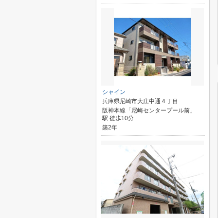
シャイン
兵庫県尼崎市大庄中通４丁目
阪神本線「尼崎センタープール前」
駅 徒歩10分
築2年