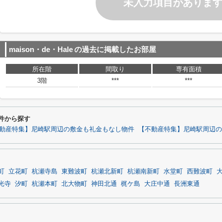
未入力項目がありま
maison・de・Hale
の過去に掲載したお部屋
所在階
間取り
専有面積
3階
***
***
条件から探す
動産特集】尼崎駅周辺の敷金も礼金もなし物件
【不動産特集】尼崎駅周辺の
町
立花町
杭瀬寺島
東難波町
杭瀬北新町
杭瀬南新町
水堂町
西難波町
光寺
汐町
杭瀬本町
北大物町
神田北通
梶ケ島
大庄中通
長洲東通