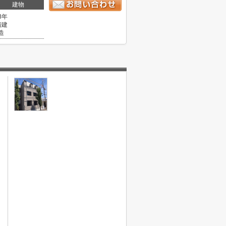
建物
8年
階建
造