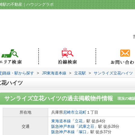
崎駅の不動産｜ハウジングラボ
貸)路線・駅から探す
>
JR東海道本線
>
立花駅
>
サンライズ立花ハイツ
立花ハイツ
サンライズ立花ハイツ
の過去掲載物件情報
現況の確
所在地
兵庫県
尼崎市
立花町
１丁目
東海道本線
「
立花
」駅 徒歩4分
交通
阪急神戸本線
「
武庫之荘
」駅 徒歩28分
阪急神戸本線
「
塚口
」駅 徒歩37分