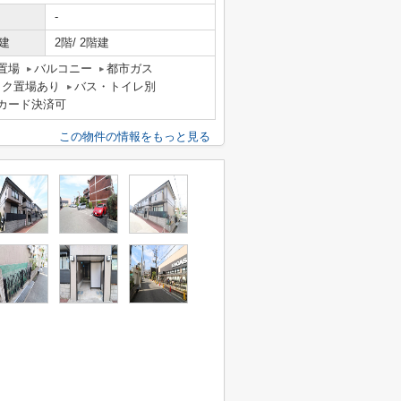
-
建
2階/ 2階建
置場
バルコニー
都市ガス
イク置場あり
バス・トイレ別
カード決済可
この物件の情報をもっと見る