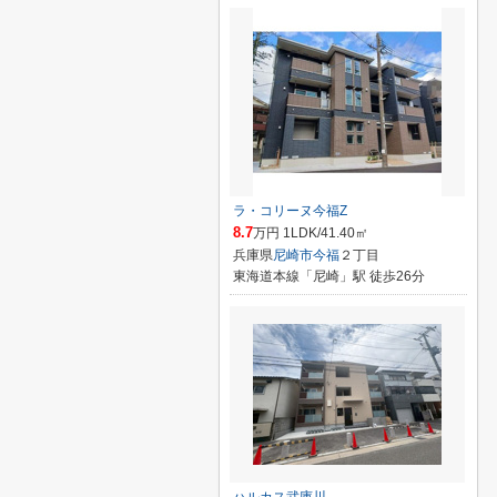
ラ・コリーヌ今福Z
8.7
万円 1LDK/41.40㎡
兵庫県
尼崎市
今福
２丁目
東海道本線「尼崎」駅 徒歩26分