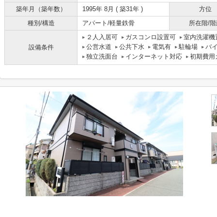
築年月（築年数）
1995年 8月 ( 築31年 )
方位
種別/構造
アパート/軽量鉄骨
所在階/階
２人入居可
ガスコンロ設置可
室内洗濯機
公営水道
公共下水
電気有
駐輪場
バ
設備条件
独立洗面台
インターネット対応
初期費用