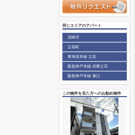
同じエリアのアパート
尼崎市
立花町
東海道本線 立花
阪急神戸本線 武庫之荘
阪急神戸本線 塚口
この物件を見た方へのお勧め物件