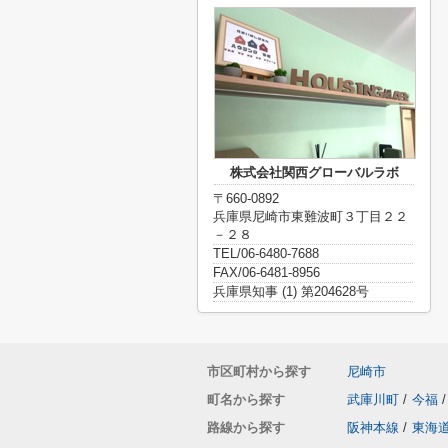
株式会社関西グローバルラボ
〒660-0892
兵庫県尼崎市東難波町３丁目２２
－２８
TEL/06-6480-7688
FAX/06-6481-8956
兵庫県知事 (1) 第204628号
市区町村から探す
尼崎市
町名から探す
武庫川町
/
今福
/
路線から探す
阪神本線
/
東海