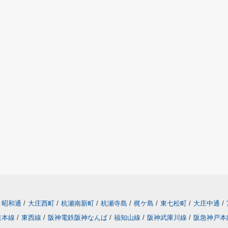
昭和通
/
大庄西町
/
杭瀬南新町
/
杭瀬寺島
/
梶ケ島
/
東七松町
/
大庄中通
/
道本線
/
東西線
/
阪神電鉄阪神なんば
/
福知山線
/
阪神武庫川線
/
阪急神戸本