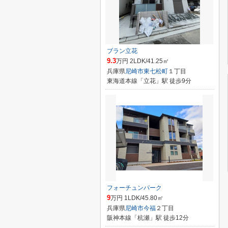
ブラン立花
9.3
万円 2LDK/41.25㎡
兵庫県
尼崎市
東七松町
１丁目
東海道本線「立花」駅 徒歩9分
フォーチュンパーク
9
万円 1LDK/45.80㎡
兵庫県
尼崎市
今福
２丁目
阪神本線「杭瀬」駅 徒歩12分