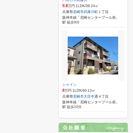
ハルカス武庫川
9.8
万円 1LDK/38.24㎡
兵庫県
尼崎市
武庫川町
１丁目
阪神本線「尼崎センタープール前」
駅 徒歩9分
シャイン
8
万円 1LDK/40.13㎡
兵庫県
尼崎市
大庄中通
４丁目
阪神本線「尼崎センタープール前」
駅 徒歩10分