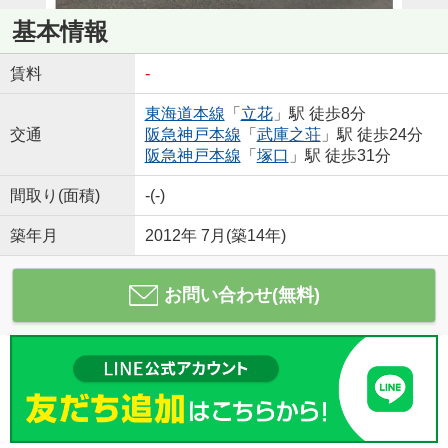
基本情報
賃料
-
東海道本線
「
立花
」駅 徒歩8分
交通
阪急神戸本線
「
武庫之荘
」駅 徒歩24分
阪急神戸本線
「
塚口
」駅 徒歩31分
間取り(面積)
-(-)
築年月
2012年 7月(築14年)
お問い合わせ(無料)