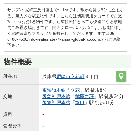
サンディ 尼崎三反田店まで411mです。駅から徒歩8分に立地す
る、魅力的な駅近物件です。こちらは初期費用をカードでお支
払いいただける物件です。近隣住民にとっても快適になる敷地
内ごみ置き場付きです。関西グローバルラボには、地域に詳し
く経験豊富なスタッフが多数在籍しております。まずは06-
6480-7688/info-realestate@kansai-global-lab.comからご連絡
下さい。
物件概要
所在地
兵庫県
尼崎市
立花町
３丁目
東海道本線
「
立花
」駅 徒歩8分
交通
阪急神戸本線
「
武庫之荘
」駅 徒歩24分
阪急神戸本線
「
塚口
」駅 徒歩31分
賃料
-
管理費等
-