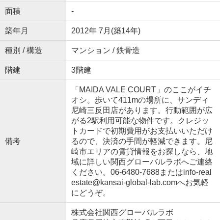
面積
-
築年月
2012年 7月(築14年)
種別 / 構造
マンション / 鉄骨造
階建
3階建
「MAIDA VALE COURT」のここがイチ
オシ。歩いて411mの場所に、サンディ
尼崎三反田店があります。行動範囲が広
がる2駅利用可能な物件です。クレジッ
トカードで初期費用がお支払いいただけ
備考
るので、決済の手間が軽減できます。尼
崎市エリアの賃貸情報をお探しなら、地
域に詳しい関西グローバルラボへご連絡
ください。06-6480-7688またはinfo-real
estate@kansai-global-lab.comへお気軽
にどうぞ。
株式会社関西グローバルラボ