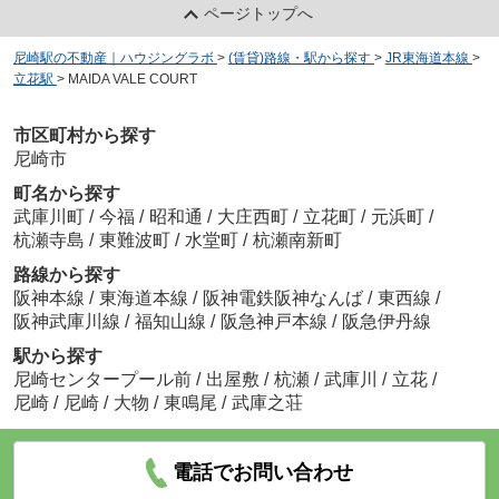
ページトップへ
尼崎駅の不動産｜ハウジングラボ
>
(賃貸)路線・駅から探す
>
JR東海道本線
>
立花駅
>
MAIDA VALE COURT
市区町村から探す
尼崎市
町名から探す
武庫川町
/
今福
/
昭和通
/
大庄西町
/
立花町
/
元浜町
/
杭瀬寺島
/
東難波町
/
水堂町
/
杭瀬南新町
路線から探す
阪神本線
/
東海道本線
/
阪神電鉄阪神なんば
/
東西線
/
阪神武庫川線
/
福知山線
/
阪急神戸本線
/
阪急伊丹線
駅から探す
尼崎センタープール前
/
出屋敷
/
杭瀬
/
武庫川
/
立花
/
尼崎
/
尼崎
/
大物
/
東鳴尾
/
武庫之荘
電話でお問い合わせ