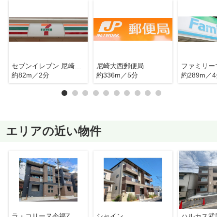
セブンイレブン 尼崎立花町2丁目店
尼崎大西郵便局
約82m／2分
約336m／5分
約289m／
エリアの近い物件
ラ・コリーヌ今福Z
シャイン
ハルカス武