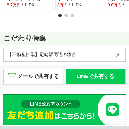
8.7
万
円
/ 1LDK
8
万
円
/ 1LDK
9.8
万
円
/ 1
こだわり特集
【不動産特集】尼崎駅周辺の物件
メールで共有する
LINEで共有する