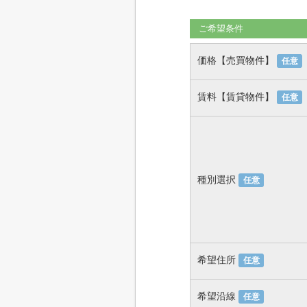
ご希望条件
価格【売買物件】
任意
賃料【賃貸物件】
任意
種別選択
任意
希望住所
任意
希望沿線
任意