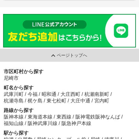
ページトップへ
市区町村から探す
尼崎市
町名から探す
武庫川町
/
今福
/
昭和通
/
大庄西町
/
杭瀬南新町
/
杭瀬寺島
/
梶ケ島
/
東七松町
/
大庄中通
/
宮内町
路線から探す
阪神本線
/
東海道本線
/
東西線
/
阪神電鉄阪神なんば
/
福知山線
/
阪神武庫川線
/
阪急神戸本線
駅から探す