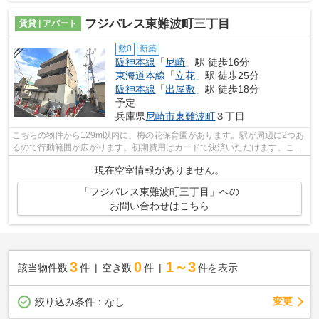
フジパレス東難波町三丁目
賃貸 | アパート
敷0
新築
阪神本線
「
尼崎
」駅 徒歩16分
東海道本線
「
立花
」駅 徒歩25分
阪神本線
「
出屋敷
」駅 徒歩18分
予定
兵庫県
尼崎市
東難波町
３丁目
こちらの物件から129m以内に、梅の花保育園があります。駅が周辺に2つあ
るので行動範囲が広がります。初期費用はカードで決済いただけます。こち
らの物件はアパートです。阪神本線尼崎...
現在空室情報がありません。
「フジパレス東難波町三丁目」への
お問い合わせはこちら
3
0
1～3
該当物件数
件
空き数
件
件を表示
変更
絞り込み条件：
なし