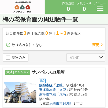
閲覧履歴
お気に入り
メニュー
0
0
梅の花保育園の周辺物件一覧
3
0
1～3
該当物件数
件
販売数
件
件を表示
変更
絞り込み条件：
なし
空室のみ
サンパレス21尼崎
賃貸 | マンション
敷0
阪神本線
「
尼崎
」駅 徒歩18分
東海道本線
「
立花
」駅 徒歩24分
東海道本線
「
尼崎
」駅 徒歩32分
築37年
兵庫県
尼崎市
東難波町
３丁目