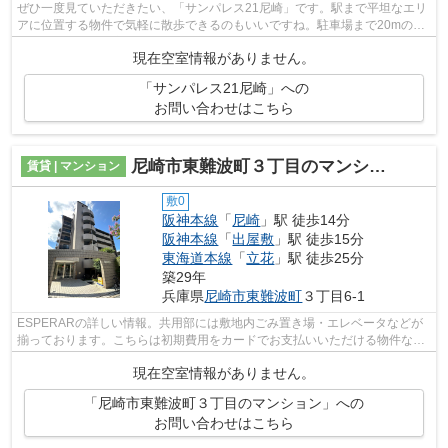
ぜひ一度見ていただきたい、「サンパレス21尼崎」です。駅まで平坦なエリ
アに位置する物件で気軽に散歩できるのもいいですね。駐車場まで20mの物
件です。風通しが良く、熱がこもりにく...
現在空室情報がありません。
「サンパレス21尼崎」への
お問い合わせはこちら
尼崎市東難波町３丁目のマンション
賃貸 | マンション
敷0
阪神本線
「
尼崎
」駅 徒歩14分
阪神本線
「
出屋敷
」駅 徒歩15分
東海道本線
「
立花
」駅 徒歩25分
築29年
兵庫県
尼崎市
東難波町
３丁目6-1
ESPERARの詳しい情報。共用部には敷地内ごみ置き場・エレベータなどが
揃っております。こちらは初期費用をカードでお支払いいただける物件なの
で、支払い手続きの手間が省けます。こち...
現在空室情報がありません。
「尼崎市東難波町３丁目のマンション」への
お問い合わせはこちら