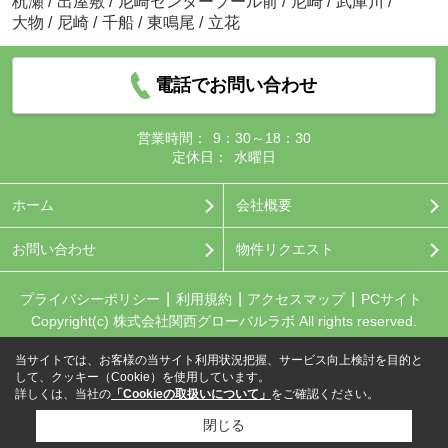
杭瀬
/
出屋敷
/
尼崎センタープール前
/
尼崎
/
武庫川
/
大物
/
尼崎
/
千船
/
東鳴尾
/
立花
電話でお問い合わせ
営業時間：
9：30～18：30
定休日：
水曜日
ホーム
会社概要
お問い合わせ
物件リクエスト
プライバシーポリシー
利用規約
アクセスマップ
PCサイト
Copyright(c) 株式会社関西グローバルラボ All rights reserved.
当サイトでは、お客様の当サイト利用状況把握、サービス向上検討を目的と
して、クッキー（Cookie）を使用しています。
詳しくは、当社の
「Cookieの取扱いについて」
をご確認ください。
閉じる