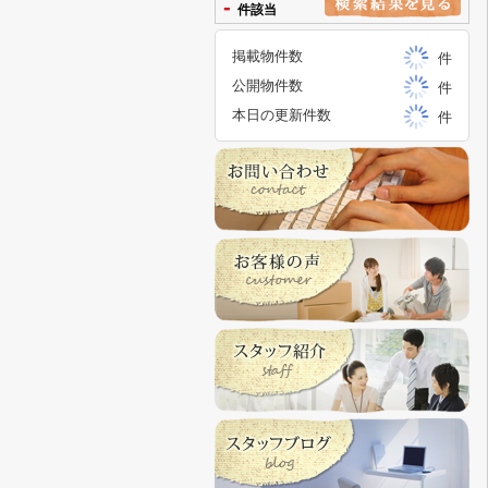
-
件該当
掲載物件数
件
公開物件数
件
本日の更新件数
件