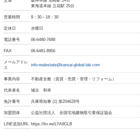
交通
阪神本線 尼崎駅 14分
東海道本線 立花駅 25分
営業時間
9：30～18：30
定休日
水曜日
電話番号
06-6480-7688
FAX
06-6481-8956
メールアドレ
info-realestate@kansai-global-lab.com
ス
事業内容
不動産全般（賃貸・売買・管理・リフォーム）
代表者名
城古 和幸
免許番号
兵庫県知事 (1) 第204628号
加盟団体
公益社団法人 全国宅地建物取引業保証協会
LINE追加URL
https://lin.ee/LYA9GLB