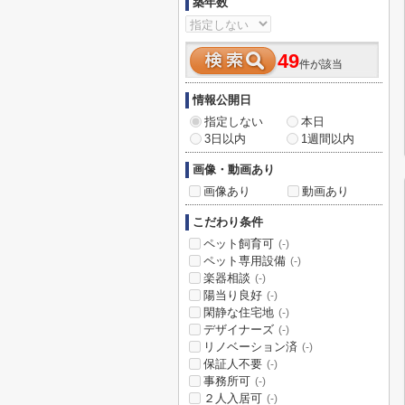
築年数
49
件が該当
情報公開日
指定しない
本日
3日以内
1週間以内
画像・動画あり
画像あり
動画あり
こだわり条件
ペット飼育可
(-)
ペット専用設備
(-)
楽器相談
(-)
陽当り良好
(-)
閑静な住宅地
(-)
デザイナーズ
(-)
リノベーション済
(-)
保証人不要
(-)
事務所可
(-)
２人入居可
(-)