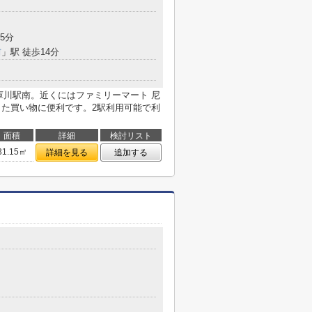
5分
前
」駅 徒歩14分
武庫川駅南。近くにはファミリーマート 尼
した買い物に便利です。2駅利用可能で利
面積
詳細
検討リスト
31.15㎡
詳細を見る
追加する