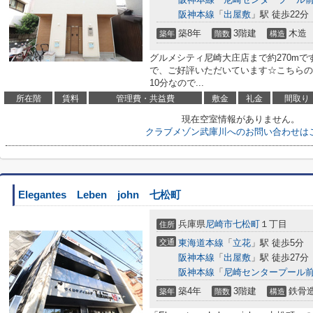
阪神本線
「
出屋敷
」駅 徒歩22分
築8年
3階建
木造
築年
階数
構造
グルメシティ尼崎大庄店まで約270m
で、ご好評いただいています☆こちらの
10分なので...
所在階
賃料
管理費・共益費
敷金
礼金
間取り
現在空室情報がありません。
クラブメゾン武庫川へのお問い合わせは
Elegantes Leben john 七松町
兵庫県
尼崎市
七松町
１丁目
住所
交通
東海道本線
「
立花
」駅 徒歩5分
阪神本線
「
出屋敷
」駅 徒歩27分
阪神本線
「
尼崎センタープール
築4年
3階建
鉄骨
築年
階数
構造