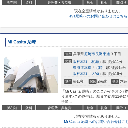
所在階
賃料
管理費・共益費
敷金
礼金
間取り
現在空室情報がありません。
eva尼崎へのお問い合わせはこちら
Mi Casita 尼崎
兵庫県
尼崎市
長洲東通
３丁目
住所
交通
阪神本線
「
杭瀬
」駅 徒歩11分
東海道本線
「
尼崎
」駅 徒歩15分
阪神本線
「
大物
」駅 徒歩16分
築10年
2階建
木造
築年
階数
構造
「Mi Casita 尼崎」のここがイチオ
ります♪この物件は、駅まで徒歩11分
快適...
所在階
賃料
管理費・共益費
敷金
礼金
間取り
現在空室情報がありません。
Mi Casita 尼崎へのお問い合わせはこ