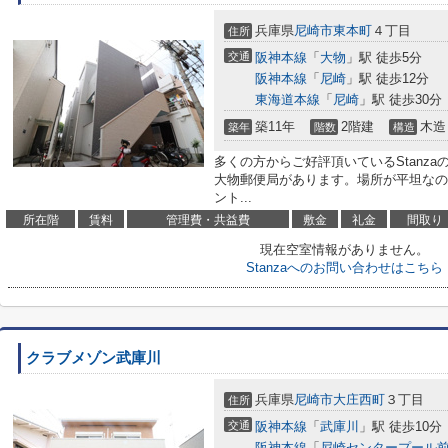
兵庫県
尼崎市
東本町
４丁目
住所
交通
阪神本線
「
大物
」駅 徒歩5分
阪神本線
「
尼崎
」駅 徒歩12分
東海道本線
「
尼崎
」駅 徒歩30分
築11年
2階建
木造
築年
階数
構造
多くの方からご好評頂いているStanza
大物郵便局があります。場所が平坦なの
ント...
所在階
賃料
管理費・共益費
敷金
礼金
間取り
現在空室情報がありません。
Stanzaへのお問い合わせはこちら
クラブメゾン武庫川
兵庫県
尼崎市
大庄西町
３丁目
住所
交通
阪神本線
「
武庫川
」駅 徒歩10分
阪神本線
「
尼崎センタープール