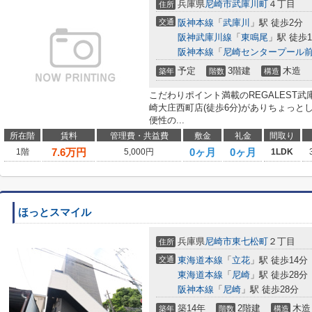
兵庫県
尼崎市
武庫川町
４丁目
住所
交通
阪神本線
「
武庫川
」駅 徒歩2分
阪神武庫川線
「
東鳴尾
」駅 徒歩1
阪神本線
「
尼崎センタープール
予定
3階建
木造
築年
階数
構造
こだわりポイント満載のREGALEST
崎大庄西町店(徒歩6分)がありちょっと
便性の...
所在階
賃料
管理費・共益費
敷金
礼金
間取り
7.6
万円
0ヶ月
0ヶ月
1階
5,000円
1LDK
ほっとスマイル
兵庫県
尼崎市
東七松町
２丁目
住所
交通
東海道本線
「
立花
」駅 徒歩14分
東海道本線
「
尼崎
」駅 徒歩28分
阪神本線
「
尼崎
」駅 徒歩28分
築14年
2階建
木造
築年
階数
構造