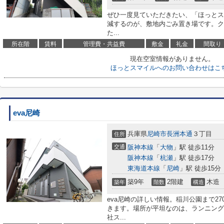
ぜひ一度見ていただきたい、「ほっとス
減するのが、敷地内ごみ置き場です。ク
た...
所在階
賃料
管理費・共益費
敷金
礼金
間取り
現在空室情報がありません。
ほっとスマイルへのお問い合わせはこ
eva尼崎
兵庫県
尼崎市
長洲本通
３丁目
住所
交通
阪神本線
「
大物
」駅 徒歩11分
阪神本線
「
杭瀬
」駅 徒歩17分
東海道本線
「
尼崎
」駅 徒歩15分
築9年
2階建
木造
築年
階数
構造
eva尼崎の詳しい情報。稲川公園まで2
きます。場所が平坦なのは、ランニング
社ス...