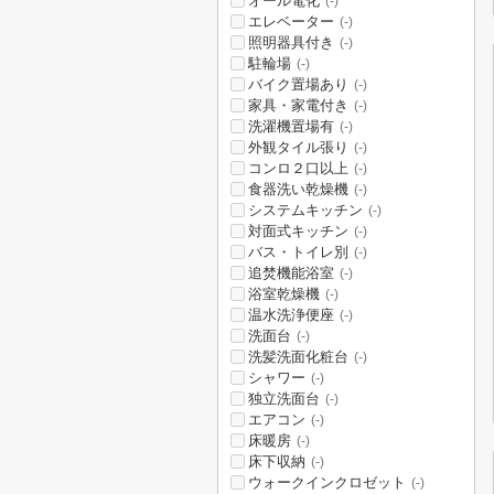
オール電化
(-)
エレベーター
(-)
照明器具付き
(-)
駐輪場
(-)
バイク置場あり
(-)
家具・家電付き
(-)
洗濯機置場有
(-)
外観タイル張り
(-)
コンロ２口以上
(-)
食器洗い乾燥機
(-)
システムキッチン
(-)
対面式キッチン
(-)
バス・トイレ別
(-)
追焚機能浴室
(-)
浴室乾燥機
(-)
温水洗浄便座
(-)
洗面台
(-)
洗髪洗面化粧台
(-)
シャワー
(-)
独立洗面台
(-)
エアコン
(-)
床暖房
(-)
床下収納
(-)
ウォークインクロゼット
(-)