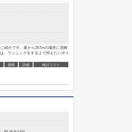
のご紹介です。家から267mの場所に尼崎
は、ランニングをする上で抑えたいポイ
面積
詳細
検討リスト
前
」駅 徒歩13分