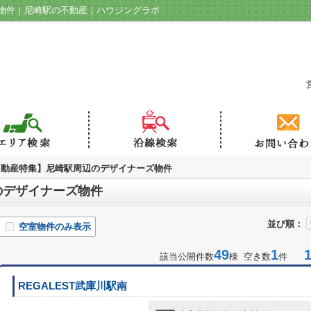
物件｜尼崎駅の不動産｜ハウジングラボ
不動産特集】尼崎駅周辺のデザイナーズ物件
のデザイナーズ物件
並び順：
空室物件のみ表示
49
1
1-
該当公開件数
棟 空き数
件
REGALEST武庫川駅南