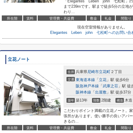
「Elegantes Leben john 
まで239mです。駅まで徒歩5分の立地
わり...
所在階
賃料
管理費・共益費
敷金
礼金
間取り
現在空室情報がありません。
Elegantes Leben john 七松町へのお問
立花ノート
兵庫県
尼崎市
立花町
２丁目
住所
交通
東海道本線
「
立花
」駅 徒歩6分
阪急神戸本線
「
武庫之荘
」駅 徒
阪神本線
「
出屋敷
」駅 徒歩37分
築13年
2階建
木造
築年
階数
構造
こだわりポイント満載の立花ノート。家か
張所があります。使い勝手の良いアパー
きるの...
所在階
賃料
管理費・共益費
敷金
礼金
間取り