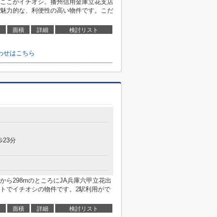
七松町」のここがイチオシ。播州信用金庫立花支店
が魅力的な、利便性の高い物件です。こだ
面積
詳細
検討リスト
い合わせはこちら
歩23分
ら298mのところにJA兵庫六甲立花出
トでイチオシの物件です。2駅利用がで
面積
詳細
検討リスト