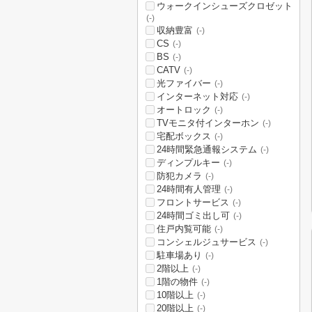
ウォークインシューズクロゼット
(-)
収納豊富
(-)
CS
(-)
BS
(-)
CATV
(-)
光ファイバー
(-)
インターネット対応
(-)
オートロック
(-)
TVモニタ付インターホン
(-)
宅配ボックス
(-)
24時間緊急通報システム
(-)
ディンプルキー
(-)
防犯カメラ
(-)
24時間有人管理
(-)
フロントサービス
(-)
24時間ゴミ出し可
(-)
住戸内覧可能
(-)
コンシェルジュサービス
(-)
駐車場あり
(-)
2階以上
(-)
1階の物件
(-)
10階以上
(-)
20階以上
(-)