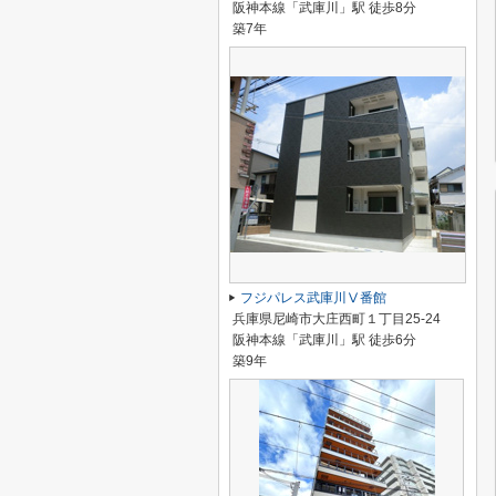
阪神本線「武庫川」駅 徒歩8分
築7年
フジパレス武庫川Ⅴ番館
兵庫県尼崎市大庄西町１丁目25-24
阪神本線「武庫川」駅 徒歩6分
築9年