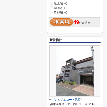
最上階
(-)
南向き
(-)
角部屋
(-)
49
件が該当
新着物件
プレミアムコート武庫川
兵庫県尼崎市大庄西町２丁目12-16