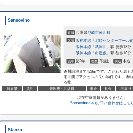
Sansovino
兵庫県
尼崎市
蓬川町
住所
交通
阪神本線
「
尼崎センタープール
阪神本線
「
武庫川
」駅 徒歩18分
阪神本線
「
出屋敷
」駅 徒歩10分
築9年
2階建
木造
築年
階数
構造
蓬川緑地まで428mです。こだわり派も
用可能でアクセスの良い物件です。通勤
る物...
所在階
賃料
管理費・共益費
敷金
礼金
間取り
現在空室情報がありません。
Sansovinoへのお問い合わせはこち
Stanza