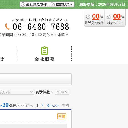
最終更新：2026年08月07日
00
00
件
件
最近見た物件
検討リスト
営業時間：9：30～18：30
定休日：水曜日
表示件数：
30
棟表示
<<前へ
1
2
次へ>>
最初