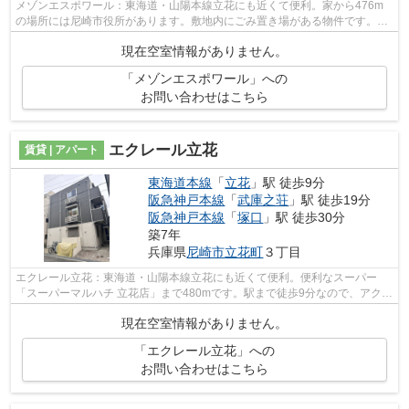
メゾンエスポワール：東海道・山陽本線立花にも近くて便利。家から476m
の場所には尼崎市役所があります。敷地内にごみ置き場がある物件です。幅
広い層に好評な、駅から徒歩10分に立地...
現在空室情報がありません。
「メゾンエスポワール」への
お問い合わせはこちら
エクレール立花
賃貸 | アパート
東海道本線
「
立花
」駅 徒歩9分
阪急神戸本線
「
武庫之荘
」駅 徒歩19分
阪急神戸本線
「
塚口
」駅 徒歩30分
築7年
兵庫県
尼崎市
立花町
３丁目
エクレール立花：東海道・山陽本線立花にも近くて便利。便利なスーパー
「スーパーマルハチ 立花店」まで480mです。駅まで徒歩9分なので、アクセ
スの良い物件です。こちらの物件は、敷...
現在空室情報がありません。
「エクレール立花」への
お問い合わせはこちら