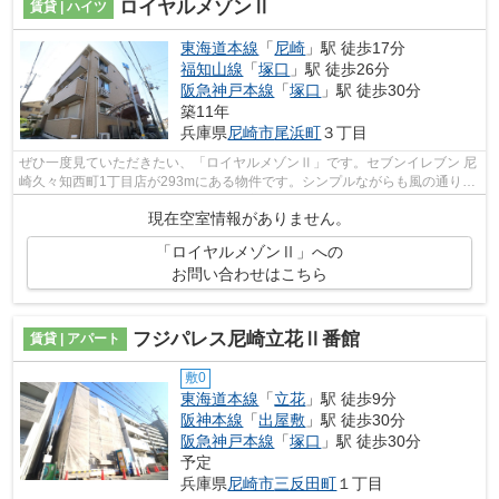
ロイヤルメゾンⅡ
賃貸 | ハイツ
東海道本線
「
尼崎
」駅 徒歩17分
福知山線
「
塚口
」駅 徒歩26分
阪急神戸本線
「
塚口
」駅 徒歩30分
築11年
兵庫県
尼崎市
尾浜町
３丁目
ぜひ一度見ていただきたい、「ロイヤルメゾンⅡ」です。セブンイレブン 尼
崎久々知西町1丁目店が293mにある物件です。シンプルながらも風の通り道
がしっかり造られている物件です。自宅...
現在空室情報がありません。
「ロイヤルメゾンⅡ」への
お問い合わせはこちら
フジパレス尼崎立花Ⅱ番館
賃貸 | アパート
敷0
東海道本線
「
立花
」駅 徒歩9分
阪神本線
「
出屋敷
」駅 徒歩30分
阪急神戸本線
「
塚口
」駅 徒歩30分
予定
兵庫県
尼崎市
三反田町
１丁目