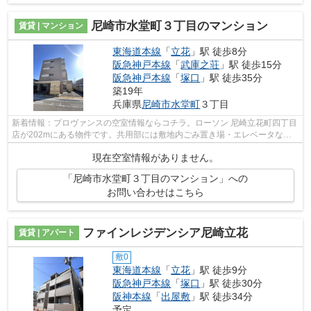
尼崎市水堂町３丁目のマンション
賃貸 | マンション
東海道本線
「
立花
」駅 徒歩8分
阪急神戸本線
「
武庫之荘
」駅 徒歩15分
阪急神戸本線
「
塚口
」駅 徒歩35分
築19年
兵庫県
尼崎市
水堂町
３丁目
新着情報：プロヴァンスの空室情報ならコチラ。ローソン 尼崎立花町四丁目
店が202mにある物件です。共用部には敷地内ごみ置き場・エレベータなど
が揃っており、とても充実しています。...
現在空室情報がありません。
「尼崎市水堂町３丁目のマンション」への
お問い合わせはこちら
ファインレジデンシア尼崎立花
賃貸 | アパート
敷0
東海道本線
「
立花
」駅 徒歩9分
阪急神戸本線
「
塚口
」駅 徒歩30分
阪神本線
「
出屋敷
」駅 徒歩34分
予定