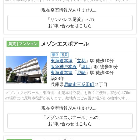
ョンタイプの物件です。どういった設備...
現在空室情報がありません。
「サンパレス尾浜」への
お問い合わせはこちら
メゾンエスポアール
賃貸 | マンション
敷0
礼0
東海道本線
「
立花
」駅 徒歩10分
阪急神戸本線
「
塚口
」駅 徒歩30分
東海道本線
「
尼崎
」駅 徒歩30分
築38年
兵庫県
尼崎市
三反田町
２丁目
メゾンエスポワール：東海道・山陽本線立花にも近くて便利。家から476m
の場所には尼崎市役所があります。敷地内にごみ置き場がある物件です。幅
広い層に好評な、駅から徒歩10分に立地...
現在空室情報がありません。
「メゾンエスポアール」への
お問い合わせはこちら