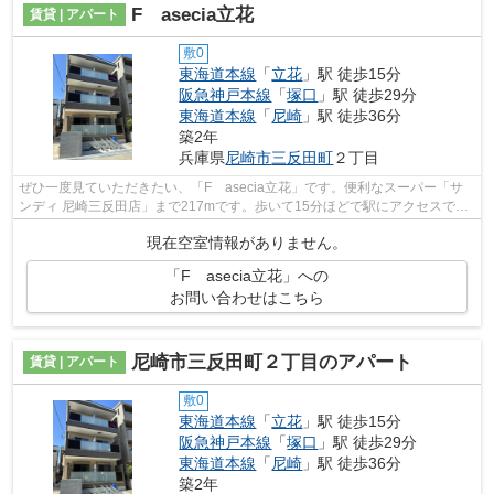
F asecia立花
賃貸 | アパート
敷0
東海道本線
「
立花
」駅 徒歩15分
阪急神戸本線
「
塚口
」駅 徒歩29分
東海道本線
「
尼崎
」駅 徒歩36分
築2年
兵庫県
尼崎市
三反田町
２丁目
ぜひ一度見ていただきたい、「F asecia立花」です。便利なスーパー「サ
ンディ 尼崎三反田店」まで217mです。歩いて15分ほどで駅にアクセスでき
る、立地の良さも魅力の物件です。こち...
現在空室情報がありません。
「F asecia立花」への
お問い合わせはこちら
尼崎市三反田町２丁目のアパート
賃貸 | アパート
敷0
東海道本線
「
立花
」駅 徒歩15分
阪急神戸本線
「
塚口
」駅 徒歩29分
東海道本線
「
尼崎
」駅 徒歩36分
築2年