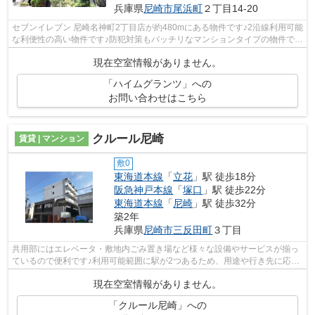
兵庫県
尼崎市
尾浜町
２丁目14-20
セブンイレブン 尼崎名神町2丁目店が約480mにある物件です♪2沿線利用可能
な利便性の高い物件です♪防犯対策もバッチリなマンションタイプの物件です
♪敷地内にはごみ置き場も設置されて...
現在空室情報がありません。
「ハイムグランツ」への
お問い合わせはこちら
クルール尼崎
賃貸 | マンション
敷0
東海道本線
「
立花
」駅 徒歩18分
阪急神戸本線
「
塚口
」駅 徒歩22分
東海道本線
「
尼崎
」駅 徒歩32分
築2年
兵庫県
尼崎市
三反田町
３丁目
共用部にはエレベータ・敷地内ごみ置き場など様々な設備やサービスが揃っ
ているので便利です♪利用可能範囲に駅が2つあるため、用途や行き先に応じ
て駅を選べる物件です♪令和5年築の物...
現在空室情報がありません。
「クルール尼崎」への