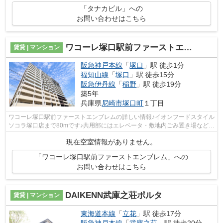
「タナカビル」への
お問い合わせはこちら
ワコーレ塚口駅前ファーストエンブレム
賃貸 | マンション
阪急神戸本線
「
塚口
」駅 徒歩1分
福知山線
「
塚口
」駅 徒歩15分
阪急伊丹線
「
稲野
」駅 徒歩19分
築5年
兵庫県
尼崎市
塚口町
１丁目
ワコーレ塚口駅前ファーストエンブレムの詳しい情報♪イオンフードスタイル
ソコラ塚口店まで80mです♪共用部にはエレベータ・敷地内ごみ置き場などが
備わっておりとても充実しています♪...
現在空室情報がありません。
「ワコーレ塚口駅前ファーストエンブレム」への
お問い合わせはこちら
DAIKENN武庫之荘ポルタ
賃貸 | マンション
東海道本線
「
立花
」駅 徒歩17分
阪急神戸本線
「
武庫之荘
」駅 徒歩20分