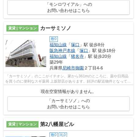
「モンロワイアル」への
お問い合わせはこちら
カーサミソノ
賃貸 | マンション
敷0
福知山線
「
塚口
」駅 徒歩8分
阪急神戸本線
「
塚口
」駅 徒歩18分
福知山線
「
猪名寺
」駅 徒歩20分
築29年
兵庫県
尼崎市
御園
２丁目4-6
「カーサミソノ」のここがイチオシ。家から361mのところに、薬や日用品
を買うのに便利なスギ薬局 上坂部店があります。好評の駅近物件となってお
り、駅より徒歩8分に立地しています。...
現在空室情報がありません。
「カーサミソノ」への
お問い合わせはこちら
第2八幡屋ビル
賃貸 | マンション
敷0
礼0