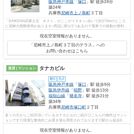
阪急神戸本線
「
塚口
」駅 徒歩24分
築24年
兵庫県
尼崎市
上ノ島町
３丁目
「DAIKENN武庫之荘 オスト」のここがイチオシ♪歩いて約370mのところ
に尼崎大西郵便局があります♪周辺に駅が2つあるので電車での移動が便利で
す♪こちらは自走式駐車場付きのテラスハウ...
現在空室情報がありません。
「尼崎市上ノ島町３丁目のテラス」への
お問い合わせはこちら
タナカビル
賃貸 | マンション
敷0
礼0
阪急神戸本線
「
塚口
」駅 徒歩9分
阪急伊丹線
「
稲野
」駅 徒歩13分
福知山線
「
猪名寺
」駅 徒歩21分
築34年
兵庫県
尼崎市
塚口町
２丁目
多くの方からご好評頂いているタナカビルのご紹介◎こちらの物件はマンシ
ョンです◎清潔な敷地内ごみ置き場も用意されております◎駅から徒歩9分
の物件で、電車での通勤にも便利な立地で...
現在空室情報がありません。