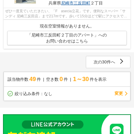
兵庫県
尼崎市
三反田町
２丁目
ぜひ一度見ていただきたい、「F asecia立花」です。便利なスーパー「サ
ンディ 尼崎三反田店」まで217mです。歩いて15分ほどで駅にアクセスでき
る、立地の良さも魅力の物件です。こち...
現在空室情報がありません。
「尼崎市三反田町２丁目のアパート」への
お問い合わせはこちら
次の30件へ
49
0
1～30
該当物件数
件
空き数
件
件を表示
変更
絞り込み条件：
なし