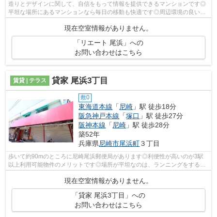
造りとデザインに関して、自信をもって情報を提供できるマンションです◎
平坦な場所にあるマンションなら毎日の移動も快適です◎周辺環境の良い10
階建ての建物です◎2沿線を利用でき、利...
現在空室情報がありません。
「リエート 尾浜」への
お問い合わせはこちら
貸家 尾浜3丁目
賃貸 | テラス
敷0
東海道本線
「
尼崎
」駅 徒歩18分
阪急神戸本線
「
塚口
」駅 徒歩27分
阪神本線
「
尼崎
」駅 徒歩28分
築52年
兵庫県
尼崎市
尾浜町
３丁目
歩いて約90mのところに尼崎尾浜郵便局があります◎利便性が高いのが3駅
以上利用可能物件のメリットです◎場所が平坦なのは、ランニングをする上
で抑えたいポイントですね◎テラスハウスは...
現在空室情報がありません。
「貸家 尾浜3丁目」への
お問い合わせはこちら