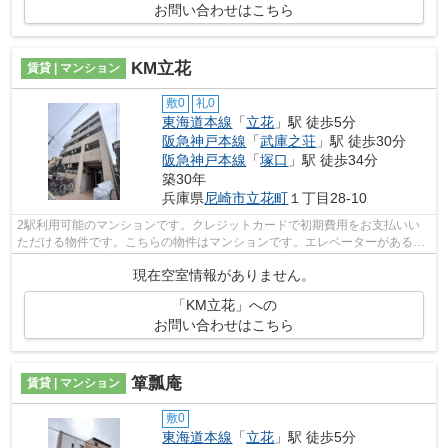
お問い合わせはこちら
KM立花
賃貸 | マンション
敷0
礼0
東海道本線
「
立花
」駅 徒歩5分
阪急神戸本線
「
武庫之荘
」駅 徒歩30分
阪急神戸本線
「
塚口
」駅 徒歩34分
築30年
兵庫県
尼崎市
立花町
１丁目28-10
2駅利用可能のマンションです。クレジットカードで初期費用をお支払いい
ただける物件です。こちらの物件はマンションです。エレベーターがある物
件です。尼崎市エリアにある賃貸情報の...
現在空室情報がありません。
「KM立花」への
お問い合わせはこちら
箪瓢庵
賃貸 | マンション
敷0
東海道本線
「
立花
」駅 徒歩5分