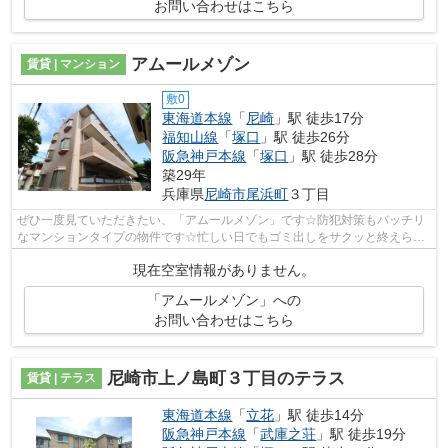
お問い合わせはこちら
アムールメゾン
賃貸 | マンション
敷0
東海道本線
「
尼崎
」駅 徒歩17分
福知山線
「
塚口
」駅 徒歩26分
阪急神戸本線
「
塚口
」駅 徒歩28分
築29年
兵庫県
尼崎市
尾浜町
３丁目
ぜひ一度見ていただきたい、「アムールメゾン」です☆防犯対策もバッチリ
なマンションタイプの物件です☆忙しい日でもゴミ出しをサクッと終えられ
るように、敷地内にゴミ置き場を備えて...
現在空室情報がありません。
「アムールメゾン」への
お問い合わせはこちら
尼崎市上ノ島町３丁目のテラス
賃貸 | テラス
東海道本線
「
立花
」駅 徒歩14分
阪急神戸本線
「
武庫之荘
」駅 徒歩19分