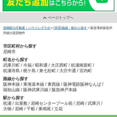
ページトップへ
尼崎駅の不動産｜ハウジングラボ
>
(賃貸)路線・駅から探す
>
阪急電鉄阪急伊
丹線の賃貸物件
市区町村から探す
尼崎市
町名から探す
武庫川町
/
今福
/
昭和通
/
大庄西町
/
杭瀬南新町
/
杭瀬寺島
/
梶ケ島
/
東七松町
/
大庄中通
/
宮内町
路線から探す
阪神本線
/
東海道本線
/
東西線
/
阪神電鉄阪神なんば
/
福知山線
/
阪神武庫川線
/
阪急神戸本線
駅から探す
杭瀬
/
出屋敷
/
尼崎センタープール前
/
尼崎
/
武庫川
/
大物
/
尼崎
/
千船
/
東鳴尾
/
立花