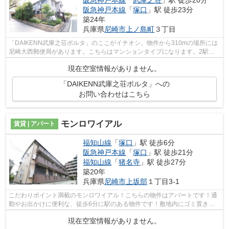
阪急神戸本線
「
塚口
」駅 徒歩23分
築24年
兵庫県
尼崎市
上ノ島町
３丁目
「DAIKENN武庫之荘ポルタ」のここがイチオシ。物件から310mの場所には
尼崎大西郵便局があります。こちらはマンションタイプになります。2駅利
用できる場所にあるので利便性が高いです...
現在空室情報がありません。
「DAIKENN武庫之荘ポルタ」への
お問い合わせはこちら
モンロワイアル
賃貸 | アパート
福知山線
「
塚口
」駅 徒歩6分
阪急神戸本線
「
塚口
」駅 徒歩21分
福知山線
「
猪名寺
」駅 徒歩27分
築20年
兵庫県
尼崎市
上坂部
１丁目3-1
こだわりポイント満載のモンロワイアル！こちらの物件はアパートです！通
勤やお出かけに便利な、徒歩6分に駅のある物件です！敷地内にゴミ置き場
を備えているので敷地外に出る必要が無...
現在空室情報がありません。