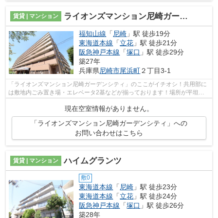
ライオンズマンション尼崎ガーデンシティ
賃貸 | マンション
福知山線
「
尼崎
」駅 徒歩19分
東海道本線
「
立花
」駅 徒歩21分
阪急神戸本線
「
塚口
」駅 徒歩29分
築27年
兵庫県
尼崎市
尾浜町
２丁目3-1
「ライオンズマンション尼崎ガーデンシティ」のここがイチオシ！共用部に
は敷地内ごみ置き場・エレベータ2基などが揃っております！場所が平坦な
のは、ランニングをする上で抑えたいポ...
現在空室情報がありません。
「ライオンズマンション尼崎ガーデンシティ」への
お問い合わせはこちら
ハイムグランツ
賃貸 | マンション
敷0
東海道本線
「
尼崎
」駅 徒歩23分
東海道本線
「
立花
」駅 徒歩24分
阪急神戸本線
「
塚口
」駅 徒歩26分
築28年