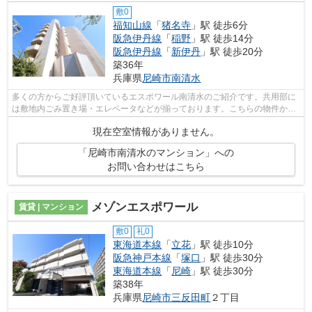
敷0
福知山線
「
猪名寺
」駅 徒歩6分
阪急伊丹線
「
稲野
」駅 徒歩14分
阪急伊丹線
「
新伊丹
」駅 徒歩20分
築36年
兵庫県
尼崎市
南清水
多くの方からご好評頂いているエスポワール南清水のご紹介です。共用部に
は敷地内ごみ置き場・エレベータなどが揃っております。こちらの物件から
出て20mに駐車場があります。好評の駅...
現在空室情報がありません。
「尼崎市南清水のマンション」への
お問い合わせはこちら
メゾンエスポワール
賃貸 | マンション
敷0
礼0
東海道本線
「
立花
」駅 徒歩10分
阪急神戸本線
「
塚口
」駅 徒歩30分
東海道本線
「
尼崎
」駅 徒歩30分
築38年
兵庫県
尼崎市
三反田町
２丁目