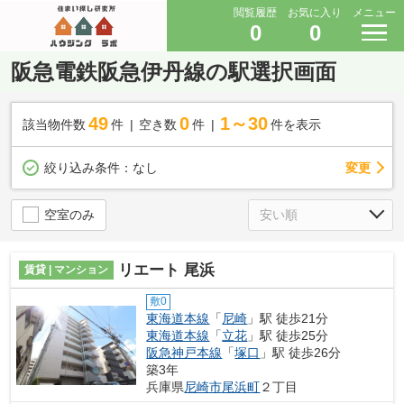
閲覧履歴
お気に入り
メニュー
0
0
阪急電鉄阪急伊丹線の駅選択画面
49
0
1～30
該当物件数
件
空き数
件
件を表示
変更
絞り込み条件：
なし
空室のみ
リエート 尾浜
賃貸 | マンション
敷0
東海道本線
「
尼崎
」駅 徒歩21分
東海道本線
「
立花
」駅 徒歩25分
阪急神戸本線
「
塚口
」駅 徒歩26分
築3年
兵庫県
尼崎市
尾浜町
２丁目