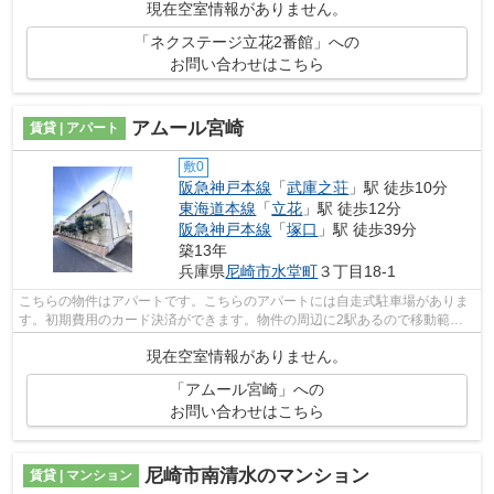
現在空室情報がありません。
「ネクステージ立花2番館」への
お問い合わせはこちら
アムール宮崎
賃貸 | アパート
敷0
阪急神戸本線
「
武庫之荘
」駅 徒歩10分
東海道本線
「
立花
」駅 徒歩12分
阪急神戸本線
「
塚口
」駅 徒歩39分
築13年
兵庫県
尼崎市
水堂町
３丁目18-1
こちらの物件はアパートです。こちらのアパートには自走式駐車場がありま
す。初期費用のカード決済ができます。物件の周辺に2駅あるので移動範囲
も広がります。当社スタッフが地域の賃...
現在空室情報がありません。
「アムール宮崎」への
お問い合わせはこちら
尼崎市南清水のマンション
賃貸 | マンション