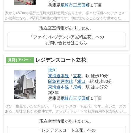
兵庫県
尼崎市
三反田町
１丁目
家から457mの場所に尼崎大西郵便局があります。様々な場所へのアクセス
が便利になる、2駅利用可能な物件です。朝に慌てることなく行動するため
に駅から徒歩9分の駅近物件はいかがでし...
現在空室情報がありません。
「ファインレジデンシア尼崎立花」への
お問い合わせはこちら
レジデンスコート立花
賃貸 | アパート
敷0
東海道本線
「
立花
」駅 徒歩10分
阪急神戸本線
「
塚口
」駅 徒歩30分
東海道本線
「
尼崎
」駅 徒歩37分
築3年
兵庫県
尼崎市
三反田町
１丁目
ぜひ一度見ていただきたい、「レジデンスコート立花」です。高いニーズの
ある、駅徒歩10分の物件です。クレジットカードで初期費用をお支払いいた
だける物件です。周辺環境も良好で、...
現在空室情報がありません。
「レジデンスコート立花」への