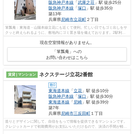
阪急神戸本線
「
武庫之荘
」駅 徒歩25分
阪急神戸本線
「
塚口
」駅 徒歩35分
築13年
兵庫県
尼崎市
立花町
２丁目
箪瓢庵：東海道・山陽本線立花にも近くて便利。忙しい日でもゴミ出しをサ
クッと終えられるように、敷地内にゴミ置き場を備えております。2駅利用
可能なアクセスの良いマンションです。...
現在空室情報がありません。
「箪瓢庵」への
お問い合わせはこちら
ネクステージ立花2番館
賃貸 | マンション
敷0
東海道本線
「
立花
」駅 徒歩10分
阪急神戸本線
「
塚口
」駅 徒歩30分
東海道本線
「
尼崎
」駅 徒歩39分
築7年
兵庫県
尼崎市
三反田町
１丁目
造りとデザインに関して、自信をもって情報を提供できるマンションです。
クレジットカードで初期費用がお支払いいただけるので、決済の手間が軽減
できます。ゴミ出しの負担が軽減でき...