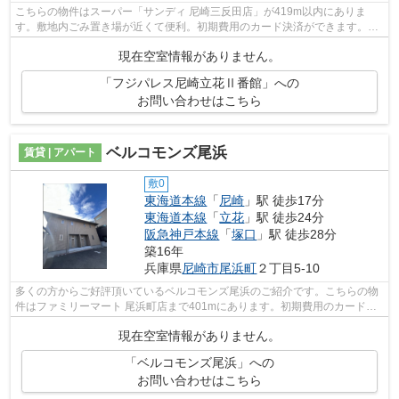
こちらの物件はスーパー「サンディ 尼崎三反田店」が419m以内にありま
す。敷地内ごみ置き場が近くて便利。初期費用のカード決済ができます。2
駅利用可能な物件なので行動範囲も広がり...
現在空室情報がありません。
「フジパレス尼崎立花Ⅱ番館」への
お問い合わせはこちら
ベルコモンズ尾浜
賃貸 | アパート
敷0
東海道本線
「
尼崎
」駅 徒歩17分
東海道本線
「
立花
」駅 徒歩24分
阪急神戸本線
「
塚口
」駅 徒歩28分
築16年
兵庫県
尼崎市
尾浜町
２丁目5-10
多くの方からご好評頂いているベルコモンズ尾浜のご紹介です。こちらの物
件はファミリーマート 尾浜町店まで401mにあります。初期費用のカード決
済ができます。最上階のアパートです。...
現在空室情報がありません。
「ベルコモンズ尾浜」への
お問い合わせはこちら