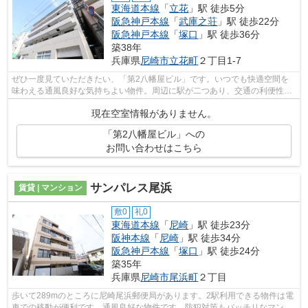
東海道本線
「
立花
」駅 徒歩5分
阪急神戸本線
「
武庫之荘
」駅 徒歩22分
阪急神戸本線
「
塚口
」駅 徒歩36分
築38年
兵庫県
尼崎市
立花町
２丁目1-7
ぜひ一度見ていただきたい、「第2八幡屋ビル」です。いつでも快適空間を
味わえる通風良好な気持ちよい物件。周辺に駅が二つあり、交通の利便性が
高いです。最上階の物件です。当社スタ...
現在空室情報がありません。
「第2八幡屋ビル」への
お問い合わせはこちら
サンパレス尾浜
賃貸 | マンション
敷0
礼0
東海道本線
「
尼崎
」駅 徒歩23分
阪神本線
「
尼崎
」駅 徒歩34分
阪急神戸本線
「
塚口
」駅 徒歩24分
築35年
兵庫県
尼崎市
尾浜町
２丁目
歩いて289mのところに尼崎尾浜郵便局があります。2駅利用できる物件は電
車での移動が便利です。通風良好な物件です。防犯対策もバッチリなマンシ