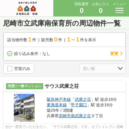
閲覧履歴
お気に入り
メニュー
0
0
尼崎市立武庫南保育所の周辺物件一覧
1
0
1～1
該当物件数
件
販売数
件
件を表示
変更
絞り込み条件：
なし
空室のみ
サウス武庫之荘
売買 | 一棟マンション
阪急神戸本線
「
武庫之荘
」駅 徒歩18分
東海道本線
「
甲子園口
」駅 徒歩18分
築29年 / 3階建
兵庫県
尼崎市
南武庫之荘
９丁目
ぜひ一度見ていただきたい、「サウス武庫之荘」です。セブンイレブン 尼崎