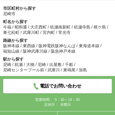
市区町村から探す
尼崎市
町名から探す
今福
/
昭和通
/
大庄西町
/
杭瀬南新町
/
杭瀬寺島
/
梶ケ島
/
東七松町
/
武庫川町
/
宮内町
/
常光寺
路線から探す
阪神本線
/
東西線
/
阪神電鉄阪神なんば
/
東海道本線
/
福知山線
/
阪神武庫川線
/
阪急神戸本線
駅から探す
尼崎
/
杭瀬
/
大物
/
尼崎
/
出屋敷
/
千船
/
尼崎センタープール前
/
武庫川
/
東鳴尾
/
加島
電話でお問い合わせ
営業時間：
9：30～18：30
定休日：
水曜日