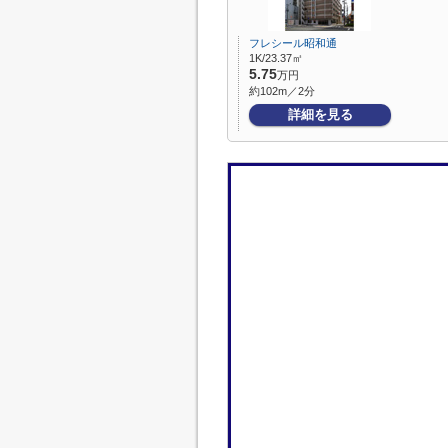
フレシール昭和通
1K/23.37㎡
5.75
万円
約102m／2分
詳細を見る