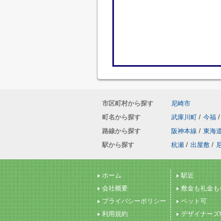
市区町村から探す
尼崎市
町名から探す
武庫川町
/
今福
/
路線から探す
阪神本線
/
東海
駅から探す
杭瀬
/
出屋敷
/
ホーム
駅近
会社概要
敷金も礼金も
プライバシーポリシー
ペット可
利用規約
デザイナーズ