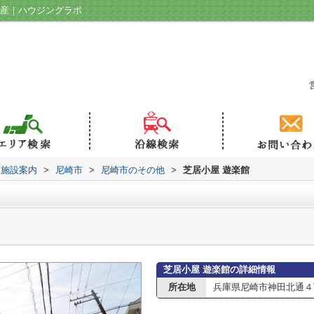
動産｜ハウジングラボ
辺施設案内
>
尼崎市
>
尼崎市のその他
>
芝居小屋 遊楽館
芝居小屋 遊楽館の詳細情報
所在地
兵庫県尼崎市神田北通４