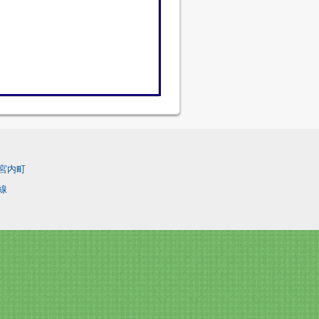
宮内町
線