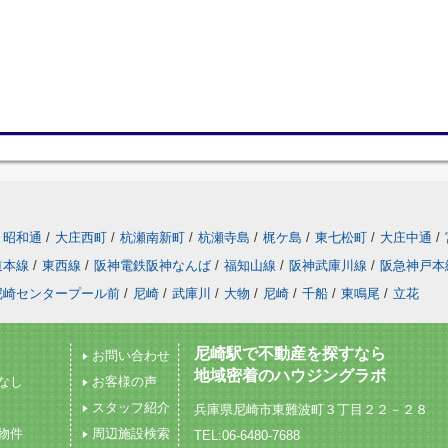
昭和通
/
大庄西町
/
杭瀬南新町
/
杭瀬寺島
/
梶ケ島
/
東七松町
/
大庄中通
/
道本線
/
東西線
/
阪神電鉄阪神なんば
/
福知山線
/
阪神武庫川線
/
阪急神戸本
尼崎センタープール前
/
尼崎
/
武庫川
/
大物
/
尼崎
/
千船
/
東鳴尾
/
立花
尼崎駅で不動産を探すなら
お問い合わせ
地域密着のハウジングラボ
なし
お客様の声
スタッフ紹介
兵庫県尼崎市東難波町３丁目２２－２８
物件
周辺施設検索
TEL:06-6480-7688