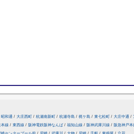
昭和通
/
大庄西町
/
杭瀬南新町
/
杭瀬寺島
/
梶ケ島
/
東七松町
/
大庄中通
/
道本線
/
東西線
/
阪神電鉄阪神なんば
/
福知山線
/
阪神武庫川線
/
阪急神戸本
尼崎センタープール前
/
尼崎
/
武庫川
/
大物
/
尼崎
/
千船
/
東鳴尾
/
立花