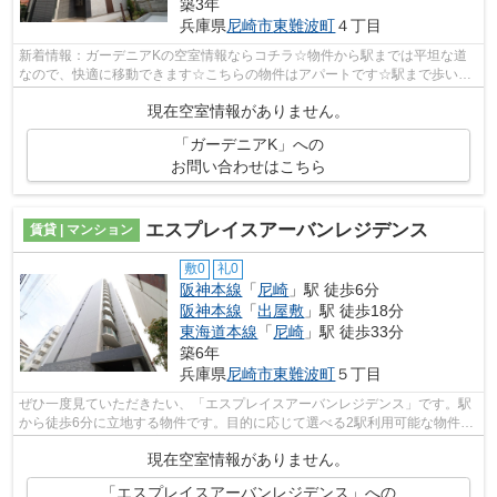
築3年
兵庫県
尼崎市
東難波町
４丁目
新着情報：ガーデニアKの空室情報ならコチラ☆物件から駅までは平坦な道
なので、快適に移動できます☆こちらの物件はアパートです☆駅まで歩いて
13分ほどの、魅力的な立地の物件です☆当社...
現在空室情報がありません。
「ガーデニアK」への
お問い合わせはこちら
エスプレイスアーバンレジデンス
賃貸 | マンション
敷0
礼0
阪神本線
「
尼崎
」駅 徒歩6分
阪神本線
「
出屋敷
」駅 徒歩18分
東海道本線
「
尼崎
」駅 徒歩33分
築6年
兵庫県
尼崎市
東難波町
５丁目
ぜひ一度見ていただきたい、「エスプレイスアーバンレジデンス」です。駅
から徒歩6分に立地する物件です。目的に応じて選べる2駅利用可能な物件で
す。こちら陽当たりの良好な物件です...
現在空室情報がありません。
「エスプレイスアーバンレジデンス」への