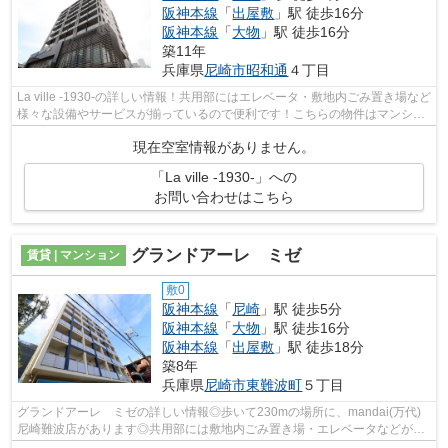
阪神本線
「
出屋敷
」駅 徒歩16分
阪神本線
「
大物
」駅 徒歩16分
築11年
兵庫県
尼崎市
昭和通
４丁目
La ville -1930-の詳しい情報！共用部にはエレベータ・敷地内ごみ置き場など
様々な設備やサービスが揃っているので便利です！こちらの物件はマンショ
ンです！地上10階建てのマンション...
現在空室情報がありません。
「La ville -1930-」への
お問い合わせはこちら
グランドアーレ ミゼ
賃貸 | マンション
敷0
阪神本線
「
尼崎
」駅 徒歩5分
阪神本線
「
大物
」駅 徒歩16分
阪神本線
「
出屋敷
」駅 徒歩18分
築8年
兵庫県
尼崎市
東難波町
５丁目
グランドアーレ ミゼの詳しい情報◎歩いて230mの場所に、mandai(万代)
尼崎難波店があります◎共用部には敷地内ごみ置き場・エレベータなどが揃
っております◎築5年のマンション◎こちら...