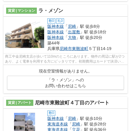
ラ・メゾン
賃貸 | マンション
敷0
礼0
阪神本線
「
尼崎
」駅 徒歩8分
阪神本線
「
出屋敷
」駅 徒歩18分
阪神本線
「
大物
」駅 徒歩20分
築44年
兵庫県
尼崎市
東難波町
５丁目14-19
商工中金尼崎支店が歩いて110mのところにあります。物件の周辺に駅が2つ
あり、よく電車を利用する方にピッタリです。初期費用はカードで決済いた
だけます。こちらの物件はマンションで...
現在空室情報がありません。
「ラ・メゾン」への
お問い合わせはこちら
尼崎市東難波町４丁目のアパート
賃貸 | アパート
敷0
阪神本線
「
尼崎
」駅 徒歩10分
東海道本線
「
尼崎
」駅 徒歩28分
東海道本線
「
立花
」駅 徒歩36分