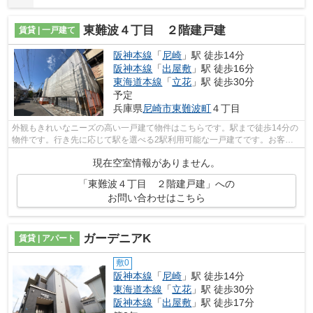
東難波４丁目 ２階建戸建
賃貸 | 一戸建て
阪神本線
「
尼崎
」駅 徒歩14分
阪神本線
「
出屋敷
」駅 徒歩16分
東海道本線
「
立花
」駅 徒歩30分
予定
兵庫県
尼崎市
東難波町
４丁目
外観もきれいなニーズの高い一戸建て物件はこちらです。駅まで徒歩14分の
物件です。行き先に応じて駅を選べる2駅利用可能な一戸建てです。お客様
にとって嬉しい物件をお届けします。尼...
現在空室情報がありません。
「東難波４丁目 ２階建戸建」への
お問い合わせはこちら
ガーデニアK
賃貸 | アパート
敷0
阪神本線
「
尼崎
」駅 徒歩14分
東海道本線
「
立花
」駅 徒歩30分
阪神本線
「
出屋敷
」駅 徒歩17分