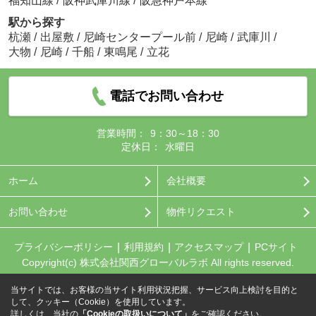
福知山線
/
阪神武庫川線
/
阪急神戸本線
駅から探す
杭瀬
/
出屋敷
/
尼崎センタープール前
/
尼崎
/
武庫川
/
大物
/
尼崎
/
千船
/
東鳴尾
/
立花
電話でお問い合わせ
営業時間：
9：30～18：30
定休日：
水曜日
ホーム
会社概要
お問い合わせ
物件リクエスト
プライバシーポリシー
利用規約
アクセスマップ
PCサイト
Copyright(c) 株式会社関西グローバルラボ All rights reserved.
当サイトでは、お客様の当サイト利用状況把握、サービス向上検討を目的と
して、クッキー（Cookie）を使用しています。
詳しくは、当社の
「Cookieの取扱いについて」
をご確認ください。