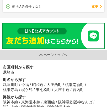
変更
絞り込み条件：
なし
ページトップへ
市区町村から探す
尼崎市
町名から探す
武庫川町
/
今福
/
昭和通
/
大庄西町
/
杭瀬南新町
/
杭瀬寺島
/
梶ケ島
/
東七松町
/
大庄中通
/
宮内町
路線から探す
阪神本線
/
東海道本線
/
東西線
/
阪神電鉄阪神なんば
/