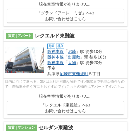
現在空室情報がありません。
「グランドアーレ ミゼ」への
お問い合わせはこちら
レクエルド東難波
賃貸 | アパート
敷0
礼0
阪神本線
「
尼崎
」駅 徒歩10分
阪神本線
「
出屋敷
」駅 徒歩16分
阪神本線
「
大物
」駅 徒歩20分
予定
兵庫県
尼崎市
東難波町
５丁目
目的に応じて選べる、3駅以上利用可能な物件です♪乗駅まで平坦な物件なの
で、自転車を使う方にもおすすめです♪こちらの物件はアパートです♪こちら
の物件では初期費用をカードでお支払...
現在空室情報がありません。
「レクエルド東難波」への
お問い合わせはこちら
セルダン東難波
賃貸 | マンション