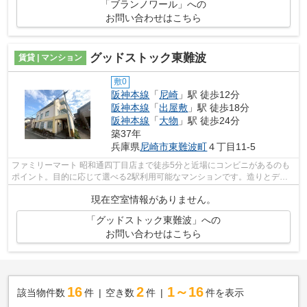
「ブランノワール」への
お問い合わせはこちら
グッドストック東難波
賃貸 | マンション
敷0
阪神本線
「
尼崎
」駅 徒歩12分
阪神本線
「
出屋敷
」駅 徒歩18分
阪神本線
「
大物
」駅 徒歩24分
築37年
兵庫県
尼崎市
東難波町
４丁目11-5
ファミリーマート 昭和通四丁目店まで徒歩5分と近場にコンビニがあるのも
ポイント。目的に応じて選べる2駅利用可能なマンションです。造りとデザ
インに関して、自信をもって情報を提供...
現在空室情報がありません。
「グッドストック東難波」への
お問い合わせはこちら
16
2
1～16
該当物件数
件
空き数
件
件を表示