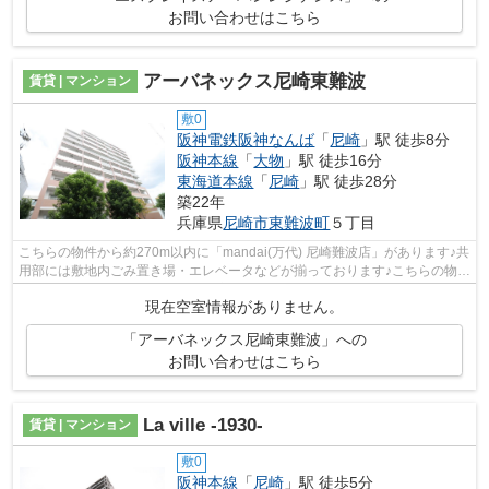
お問い合わせはこちら
アーバネックス尼崎東難波
賃貸 | マンション
敷0
阪神電鉄阪神なんば
「
尼崎
」駅 徒歩8分
阪神本線
「
大物
」駅 徒歩16分
東海道本線
「
尼崎
」駅 徒歩28分
築22年
兵庫県
尼崎市
東難波町
５丁目
こちらの物件から約270m以内に「mandai(万代) 尼崎難波店」があります♪共
用部には敷地内ごみ置き場・エレベータなどが揃っております♪こちらの物件
はマンションです♪2駅利用できる立地...
現在空室情報がありません。
「アーバネックス尼崎東難波」への
お問い合わせはこちら
La ville -1930-
賃貸 | マンション
敷0
阪神本線
「
尼崎
」駅 徒歩5分