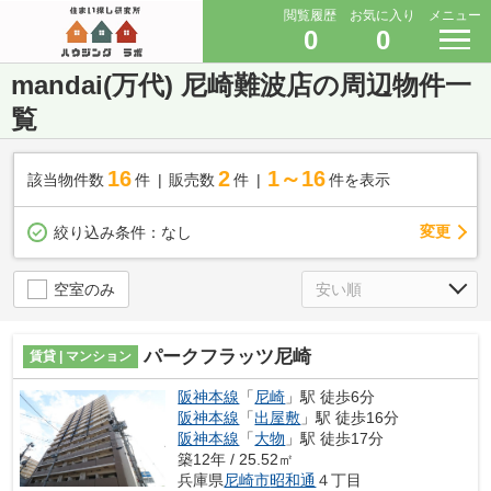
閲覧履歴
お気に入り
メニュー
0
0
mandai(万代) 尼崎難波店の周辺物件一
覧
16
2
1～16
該当物件数
件
販売数
件
件を表示
変更
絞り込み条件：
なし
空室のみ
パークフラッツ尼崎
賃貸 | マンション
阪神本線
「
尼崎
」駅 徒歩6分
阪神本線
「
出屋敷
」駅 徒歩16分
阪神本線
「
大物
」駅 徒歩17分
築12年 / 25.52㎡
兵庫県
尼崎市
昭和通
４丁目