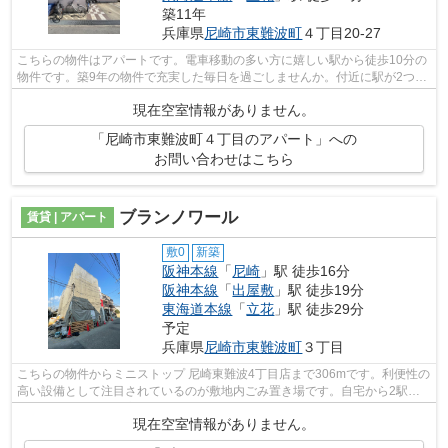
築11年
兵庫県
尼崎市
東難波町
４丁目20-27
こちらの物件はアパートです。電車移動の多い方に嬉しい駅から徒歩10分の
物件です。築9年の物件で充実した毎日を過ごしませんか。付近に駅が2つあ
るので、用途や行き先によって経路を...
現在空室情報がありません。
「尼崎市東難波町４丁目のアパート」への
お問い合わせはこちら
ブランノワール
賃貸 | アパート
敷0
新築
阪神本線
「
尼崎
」駅 徒歩16分
阪神本線
「
出屋敷
」駅 徒歩19分
東海道本線
「
立花
」駅 徒歩29分
予定
兵庫県
尼崎市
東難波町
３丁目
こちらの物件からミニストップ 尼崎東難波4丁目店まで306mです。利便性の
高い設備として注目されているのが敷地内ごみ置き場です。自宅から2駅利
用できる、利便性の高いアパートです。...
現在空室情報がありません。