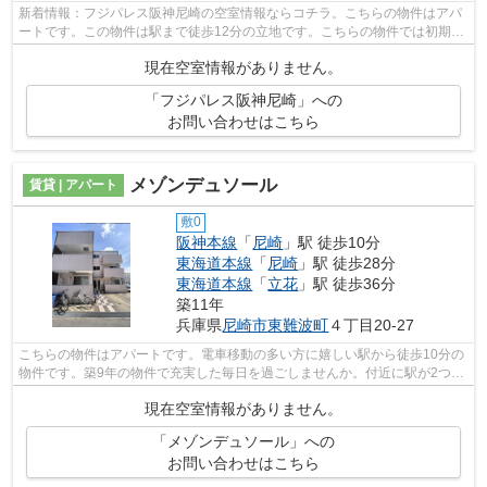
新着情報：フジパレス阪神尼崎の空室情報ならコチラ。こちらの物件はアパ
ートです。この物件は駅まで徒歩12分の立地です。こちらの物件では初期費
用をカードでお支払いいただけます。...
現在空室情報がありません。
「フジパレス阪神尼崎」への
お問い合わせはこちら
メゾンデュソール
賃貸 | アパート
敷0
阪神本線
「
尼崎
」駅 徒歩10分
東海道本線
「
尼崎
」駅 徒歩28分
東海道本線
「
立花
」駅 徒歩36分
築11年
兵庫県
尼崎市
東難波町
４丁目20-27
こちらの物件はアパートです。電車移動の多い方に嬉しい駅から徒歩10分の
物件です。築9年の物件で充実した毎日を過ごしませんか。付近に駅が2つあ
るので、用途や行き先によって経路を...
現在空室情報がありません。
「メゾンデュソール」への
お問い合わせはこちら