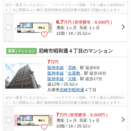
ぜひ一度見ていただきたい、「パークフラッツ尼崎」です☆家から約80mの
ところに関西みらい銀行 阪神尼崎支店(旧近畿大阪銀行店舗)があります☆こ
ちらはエレベーター付き物件です☆築9年...
6.7
万
円
(管理費等：8,000円 )
1ヶ月
1ヶ月
敷金
礼金
15階 / 1K / 25.52㎡
尼崎市昭和通４丁目のマンション
賃貸 | マンション
7
万円
阪神本線
「
尼崎
」駅 徒歩6分
阪神本線
「
出屋敷
」駅 徒歩16分
阪神本線
「
大物
」駅 徒歩17分
築12年 / 25.52㎡
兵庫県
尼崎市
昭和通
４丁目
ぜひ一度見ていただきたい、「パークフラッツ尼崎」です☆家から約80mの
ところに関西みらい銀行 阪神尼崎支店(旧近畿大阪銀行店舗)があります☆こ
ちらはエレベーター付き物件です☆築9年...
7
万
円
(管理費等：8,000円 )
1ヶ月
1ヶ月
敷金
礼金
10階 / 1K / 25.52㎡