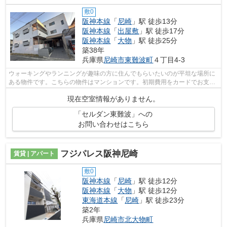
敷0
阪神本線
「
尼崎
」駅 徒歩13分
阪神本線
「
出屋敷
」駅 徒歩17分
阪神本線
「
大物
」駅 徒歩25分
築38年
兵庫県
尼崎市
東難波町
４丁目4-3
ウォーキングやランニングが趣味の方に住んでもらいたいのが平坦な場所に
ある物件です。こちらの物件はマンションです。初期費用をカードでお支払
いいただけるので、カードで決済した...
現在空室情報がありません。
「セルダン東難波」への
お問い合わせはこちら
フジパレス阪神尼崎
賃貸 | アパート
敷0
阪神本線
「
尼崎
」駅 徒歩12分
阪神本線
「
大物
」駅 徒歩12分
東海道本線
「
尼崎
」駅 徒歩23分
築2年
兵庫県
尼崎市
北大物町