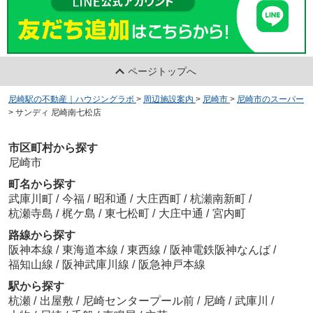
ページトップへ
尼崎駅の不動産｜ハウジングラボ
>
周辺施設案内
>
尼崎市
>
尼崎市のスーパー
>
サンディ 尼崎南七松店
市区町村から探す
尼崎市
町名から探す
武庫川町
/
今福
/
昭和通
/
大庄西町
/
杭瀬南新町
/
杭瀬寺島
/
梶ケ島
/
東七松町
/
大庄中通
/
宮内町
路線から探す
阪神本線
/
東海道本線
/
東西線
/
阪神電鉄阪神なんば
/
福知山線
/
阪神武庫川線
/
阪急神戸本線
駅から探す
杭瀬
/
出屋敷
/
尼崎センタープール前
/
尼崎
/
武庫川
/