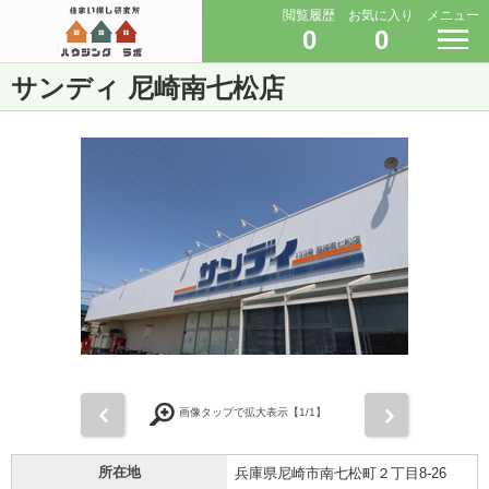
閲覧履歴
お気に入り
メニュー
0
0
サンディ 尼崎南七松店
前
次
画像タップで拡大表示【
1
/1】
所在地
兵庫県尼崎市南七松町２丁目8-26