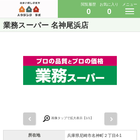
閲覧履歴
お気に入り
メニュー
0
0
業務スーパー 名神尾浜店
前
次
画像タップで拡大表示【
1
/1】
所在地
兵庫県尼崎市名神町２丁目4-1