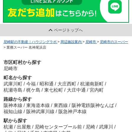
ページトップへ
尼崎駅の不動産｜ハウジングラボ
>
周辺施設案内
>
尼崎市
>
尼崎市のスーパー
>
業務スーパー 名神尾浜店
市区町村から探す
尼崎市
町名から探す
武庫川町
/
今福
/
昭和通
/
大庄西町
/
杭瀬南新町
/
杭瀬寺島
/
梶ケ島
/
東七松町
/
大庄中通
/
宮内町
路線から探す
阪神本線
/
東海道本線
/
東西線
/
阪神電鉄阪神なんば
/
福知山線
/
阪神武庫川線
/
阪急神戸本線
駅から探す
杭瀬
/
出屋敷
/
尼崎センタープール前
/
尼崎
/
武庫川
/