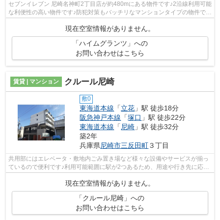
セブンイレブン 尼崎名神町2丁目店が約480mにある物件です♪2沿線利用可能
な利便性の高い物件です♪防犯対策もバッチリなマンションタイプの物件です
♪敷地内にはごみ置き場も設置されて...
現在空室情報がありません。
「ハイムグランツ」への
お問い合わせはこちら
クルール尼崎
賃貸 | マンション
敷0
東海道本線
「
立花
」駅 徒歩18分
阪急神戸本線
「
塚口
」駅 徒歩22分
東海道本線
「
尼崎
」駅 徒歩32分
築2年
兵庫県
尼崎市
三反田町
３丁目
共用部にはエレベータ・敷地内ごみ置き場など様々な設備やサービスが揃っ
ているので便利です♪利用可能範囲に駅が2つあるため、用途や行き先に応じ
て駅を選べる物件です♪令和5年築の物...
現在空室情報がありません。
「クルール尼崎」への
お問い合わせはこちら