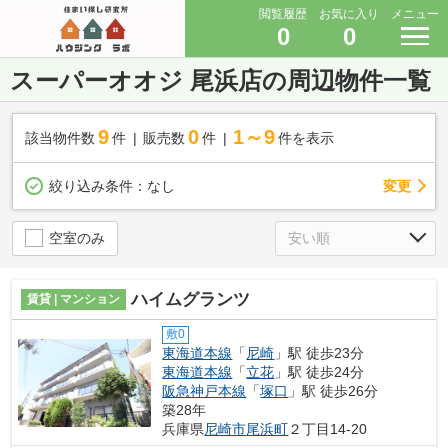
閲覧履歴
お気に入り
メニュー
0
0
スーパーオオジ 尾浜店の周辺物件一覧
9
0
1～9
該当物件数
件
販売数
件
件を表示
変更
絞り込み条件：
なし
空室のみ
ハイムグランツ
賃貸 | マンション
敷0
東海道本線
「
尼崎
」駅 徒歩23分
東海道本線
「
立花
」駅 徒歩24分
阪急神戸本線
「
塚口
」駅 徒歩26分
築28年
兵庫県
尼崎市
尾浜町
２丁目14-20