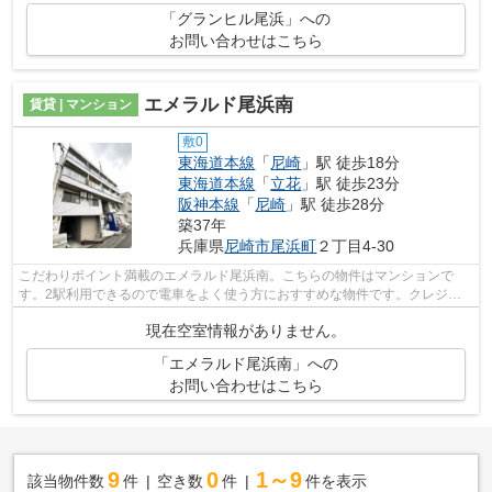
「グランヒル尾浜」への
お問い合わせはこちら
エメラルド尾浜南
賃貸 | マンション
敷0
東海道本線
「
尼崎
」駅 徒歩18分
東海道本線
「
立花
」駅 徒歩23分
阪神本線
「
尼崎
」駅 徒歩28分
築37年
兵庫県
尼崎市
尾浜町
２丁目4-30
こだわりポイント満載のエメラルド尾浜南。こちらの物件はマンションで
す。2駅利用できるので電車をよく使う方におすすめな物件です。クレジッ
トカードで初期費用をお支払いいただける...
現在空室情報がありません。
「エメラルド尾浜南」への
お問い合わせはこちら
9
0
1～9
該当物件数
件
空き数
件
件を表示