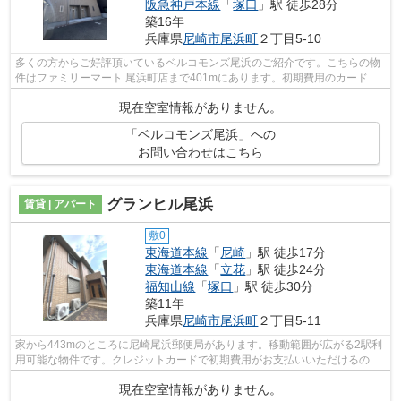
阪急神戸本線
「
塚口
」駅 徒歩28分
築16年
兵庫県
尼崎市
尾浜町
２丁目5-10
多くの方からご好評頂いているベルコモンズ尾浜のご紹介です。こちらの物
件はファミリーマート 尾浜町店まで401mにあります。初期費用のカード決
済ができます。最上階のアパートです。...
現在空室情報がありません。
「ベルコモンズ尾浜」への
お問い合わせはこちら
グランヒル尾浜
賃貸 | アパート
敷0
東海道本線
「
尼崎
」駅 徒歩17分
東海道本線
「
立花
」駅 徒歩24分
福知山線
「
塚口
」駅 徒歩30分
築11年
兵庫県
尼崎市
尾浜町
２丁目5-11
家から443mのところに尼崎尾浜郵便局があります。移動範囲が広がる2駅利
用可能な物件です。クレジットカードで初期費用がお支払いいただけるの
で、決済の手間が軽減できます。築9年の...
現在空室情報がありません。