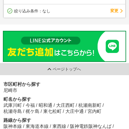
変更
絞り込み条件：
なし
ページトップへ
市区町村から探す
尼崎市
町名から探す
武庫川町
/
今福
/
昭和通
/
大庄西町
/
杭瀬南新町
/
杭瀬寺島
/
梶ケ島
/
東七松町
/
大庄中通
/
宮内町
路線から探す
阪神本線
/
東海道本線
/
東西線
/
阪神電鉄阪神なんば
/