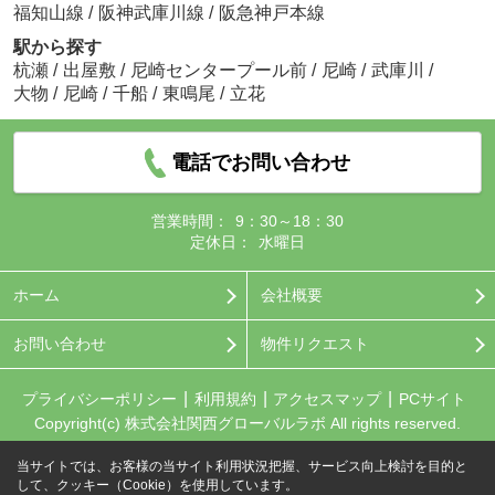
福知山線
/
阪神武庫川線
/
阪急神戸本線
駅から探す
杭瀬
/
出屋敷
/
尼崎センタープール前
/
尼崎
/
武庫川
/
大物
/
尼崎
/
千船
/
東鳴尾
/
立花
電話でお問い合わせ
営業時間：
9：30～18：30
定休日：
水曜日
ホーム
会社概要
お問い合わせ
物件リクエスト
プライバシーポリシー
利用規約
アクセスマップ
PCサイト
Copyright(c) 株式会社関西グローバルラボ All rights reserved.
当サイトでは、お客様の当サイト利用状況把握、サービス向上検討を目的と
して、クッキー（Cookie）を使用しています。