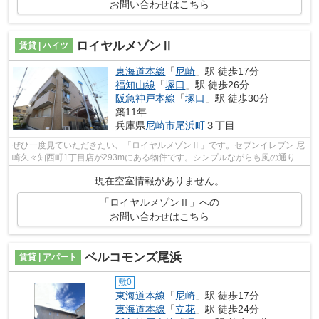
お問い合わせはこちら
ロイヤルメゾンⅡ
賃貸 | ハイツ
東海道本線
「
尼崎
」駅 徒歩17分
福知山線
「
塚口
」駅 徒歩26分
阪急神戸本線
「
塚口
」駅 徒歩30分
築11年
兵庫県
尼崎市
尾浜町
３丁目
ぜひ一度見ていただきたい、「ロイヤルメゾンⅡ」です。セブンイレブン 尼
崎久々知西町1丁目店が293mにある物件です。シンプルながらも風の通り道
がしっかり造られている物件です。自宅...
現在空室情報がありません。
「ロイヤルメゾンⅡ」への
お問い合わせはこちら
ベルコモンズ尾浜
賃貸 | アパート
敷0
東海道本線
「
尼崎
」駅 徒歩17分
東海道本線
「
立花
」駅 徒歩24分