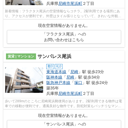
兵庫県
尼崎市
尾浜町
２丁目
新着情報：フラクタス尾浜の空室情報ならコチラ。2駅利用できる場所にあ
り、アクセスが便利です。外壁はタイル張りとなっていて、きれいな外観を
しています。築3年の築浅物件。当社ス...
現在空室情報がありません。
「フラクタス尾浜」への
お問い合わせはこちら
サンパレス尾浜
賃貸 | マンション
敷0
礼0
東海道本線
「
尼崎
」駅 徒歩23分
阪神本線
「
尼崎
」駅 徒歩34分
阪急神戸本線
「
塚口
」駅 徒歩24分
築35年
兵庫県
尼崎市
尾浜町
２丁目
歩いて289mのところに尼崎尾浜郵便局があります。2駅利用できる物件は電
車での移動が便利です。通風良好な物件です。防犯対策もバッチリなマンシ
ョンタイプの物件です。どういった設備...
現在空室情報がありません。
「サンパレス尾浜」への