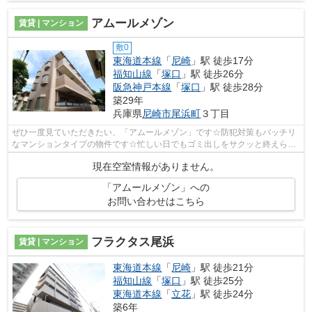
アムールメゾン
賃貸 | マンション
敷0
東海道本線
「
尼崎
」駅 徒歩17分
福知山線
「
塚口
」駅 徒歩26分
阪急神戸本線
「
塚口
」駅 徒歩28分
築29年
兵庫県
尼崎市
尾浜町
３丁目
ぜひ一度見ていただきたい、「アムールメゾン」です☆防犯対策もバッチリ
なマンションタイプの物件です☆忙しい日でもゴミ出しをサクッと終えられ
るように、敷地内にゴミ置き場を備えて...
現在空室情報がありません。
「アムールメゾン」への
お問い合わせはこちら
フラクタス尾浜
賃貸 | マンション
東海道本線
「
尼崎
」駅 徒歩21分
福知山線
「
塚口
」駅 徒歩25分
東海道本線
「
立花
」駅 徒歩24分
築6年