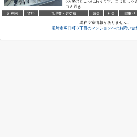
337mのところにあります。ゴミ出し
ゴミ置き...
所在階
賃料
管理費・共益費
敷金
礼金
間取り
現在空室情報がありません。
尼崎市塚口町３丁目のマンションへのお問い合