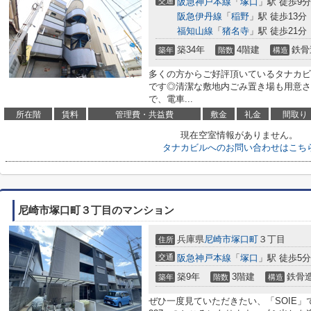
交通
阪急神戸本線
「
塚口
」駅 徒歩9分
阪急伊丹線
「
稲野
」駅 徒歩13分
福知山線
「
猪名寺
」駅 徒歩21分
築34年
4階建
鉄骨
築年
階数
構造
多くの方からご好評頂いているタナカビ
です◎清潔な敷地内ごみ置き場も用意さ
で、電車...
所在階
賃料
管理費・共益費
敷金
礼金
間取り
現在空室情報がありません。
タナカビルへのお問い合わせはこち
尼崎市塚口町３丁目のマンション
兵庫県
尼崎市
塚口町
３丁目
住所
交通
阪急神戸本線
「
塚口
」駅 徒歩5分
築9年
3階建
鉄骨
築年
階数
構造
ぜひ一度見ていただきたい、「SOIE