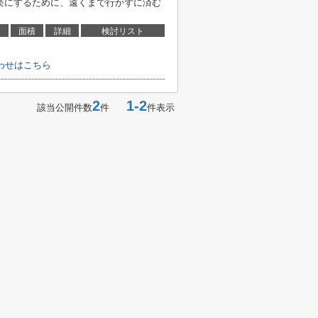
を楽にするために、遠くまで行かずに済む
面積
詳細
検討リスト
わせはこちら
2
1-2
該当公開件数
件
件表示