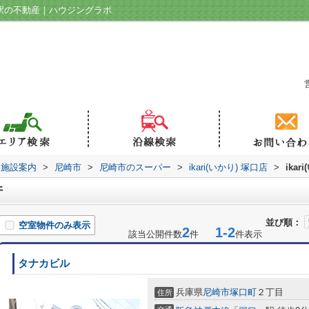
尼崎駅の不動産｜ハウジングラボ
辺施設案内
>
尼崎市
>
尼崎市のスーパー
>
ikari(いかり) 塚口店
>
ika
件
並び順：
空室物件のみ表示
2
1-2
該当公開件数
件
件表示
タナカビル
兵庫県
尼崎市
塚口町
２丁目
住所