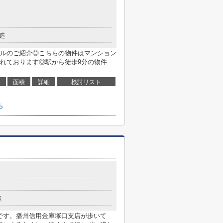
造
ルのご紹介◎こちらの物件はマンション
れております◎駅から徒歩9分の物件
面積
詳細
検討リスト
ら
造
」です。播州信用金庫塚口支店が歩いて