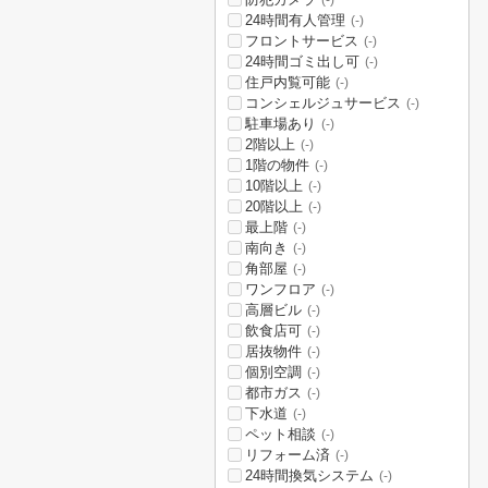
(-)
24時間有人管理
(-)
フロントサービス
(-)
24時間ゴミ出し可
(-)
住戸内覧可能
(-)
コンシェルジュサービス
(-)
駐車場あり
(-)
2階以上
(-)
1階の物件
(-)
10階以上
(-)
20階以上
(-)
最上階
(-)
南向き
(-)
角部屋
(-)
ワンフロア
(-)
高層ビル
(-)
飲食店可
(-)
居抜物件
(-)
個別空調
(-)
都市ガス
(-)
下水道
(-)
ペット相談
(-)
リフォーム済
(-)
24時間換気システム
(-)