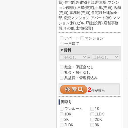
貸),住宅以外建物全部,駐車場,マンシ
ョン(売買),戸建(売買),土地(売買),店舗
(売買),事務所(売買),住宅以外建物全
部,投資マンション,アパート(棟),マン
ション(棟),ビル,戸建(投資),店舗事務
所,その他,土地(投資)
アパート
マンション
一戸建て
▼賃料
～
敷金・保証金なし
礼金・敷引なし
共益費・管理費込み
2
件が該当
間取り
ワンルーム
1K
1DK
1LDK
2K
2DK
2LDK
3K