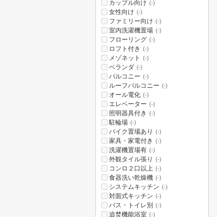
カップル向け
(-)
女性向け
(-)
ファミリー向け
(-)
室内洗濯機置場
(-)
フローリング
(-)
ロフト付き
(-)
メゾネット
(-)
ベランダ
(-)
バルコニー
(-)
ルーフバルコニー
(-)
オール電化
(-)
エレベーター
(-)
照明器具付き
(-)
駐輪場
(-)
バイク置場あり
(-)
家具・家電付き
(-)
洗濯機置場有
(-)
外観タイル張り
(-)
コンロ２口以上
(-)
食器洗い乾燥機
(-)
システムキッチン
(-)
対面式キッチン
(-)
バス・トイレ別
(-)
追焚機能浴室
(-)