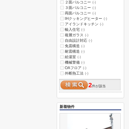
２面バルコニー
(-)
３面バルコニー
(-)
両面バルコニー
(-)
IHクッキングヒーター
(-)
アイランドキッチン
(-)
輸入住宅
(-)
複層ガラス
(-)
自由設計対応
(-)
免震構造
(-)
耐震構造
(-)
給湯室
(-)
機械警備
(-)
OAフロア
(-)
外断熱工法
(-)
2
件が該当
新着物件