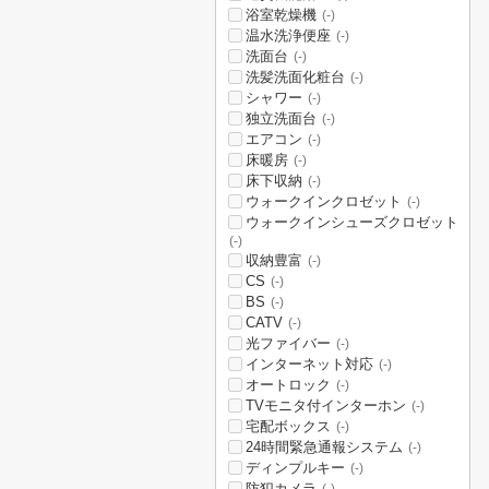
浴室乾燥機
(-)
温水洗浄便座
(-)
洗面台
(-)
洗髪洗面化粧台
(-)
シャワー
(-)
独立洗面台
(-)
エアコン
(-)
床暖房
(-)
床下収納
(-)
ウォークインクロゼット
(-)
ウォークインシューズクロゼット
(-)
収納豊富
(-)
CS
(-)
BS
(-)
CATV
(-)
光ファイバー
(-)
インターネット対応
(-)
オートロック
(-)
TVモニタ付インターホン
(-)
宅配ボックス
(-)
24時間緊急通報システム
(-)
ディンプルキー
(-)
防犯カメラ