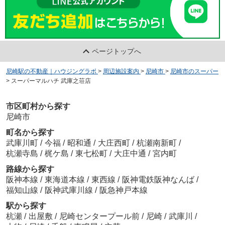
ページトップへ
尼崎駅の不動産｜ハウジングラボ
>
周辺施設案内
>
尼崎市
>
尼崎市のスーパー
>
スーパーマルハチ 武庫之荘店
市区町村から探す
尼崎市
町名から探す
武庫川町
/
今福
/
昭和通
/
大庄西町
/
杭瀬南新町
/
杭瀬寺島
/
梶ケ島
/
東七松町
/
大庄中通
/
宮内町
路線から探す
阪神本線
/
東海道本線
/
東西線
/
阪神電鉄阪神なんば
/
福知山線
/
阪神武庫川線
/
阪急神戸本線
駅から探す
杭瀬
/
出屋敷
/
尼崎センタープール前
/
尼崎
/
武庫川
/