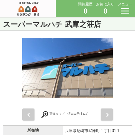
閲覧履歴
お気に入り
メニュー
0
0
スーパーマルハチ 武庫之荘店
前
次
画像タップで拡大表示【
1
/1】
所在地
兵庫県尼崎市武庫町１丁目31-1