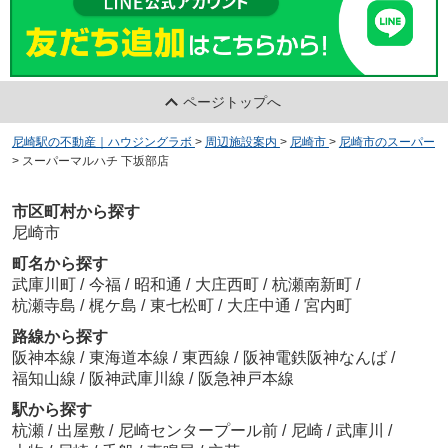
ページトップへ
尼崎駅の不動産｜ハウジングラボ
>
周辺施設案内
>
尼崎市
>
尼崎市のスーパー
>
スーパーマルハチ 下坂部店
市区町村から探す
尼崎市
町名から探す
武庫川町
/
今福
/
昭和通
/
大庄西町
/
杭瀬南新町
/
杭瀬寺島
/
梶ケ島
/
東七松町
/
大庄中通
/
宮内町
路線から探す
阪神本線
/
東海道本線
/
東西線
/
阪神電鉄阪神なんば
/
福知山線
/
阪神武庫川線
/
阪急神戸本線
駅から探す
杭瀬
/
出屋敷
/
尼崎センタープール前
/
尼崎
/
武庫川
/