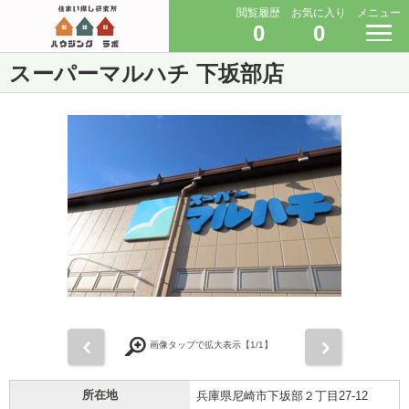
閲覧履歴
お気に入り
メニュー
0
0
スーパーマルハチ 下坂部店
前
次
画像タップで拡大表示【
1
/1】
所在地
兵庫県尼崎市下坂部２丁目27-12