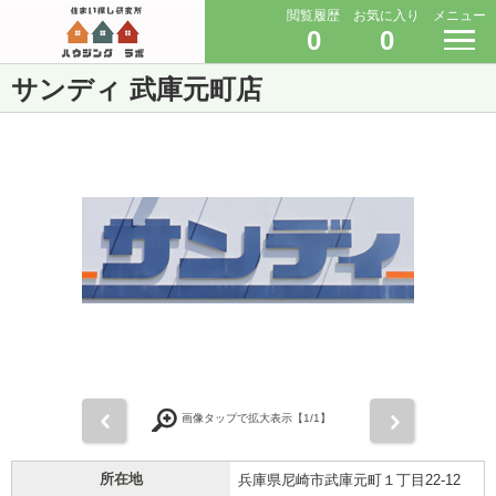
閲覧履歴
お気に入り
メニュー
0
0
サンディ 武庫元町店
前
次
画像タップで拡大表示【
1
/1】
所在地
兵庫県尼崎市武庫元町１丁目22-12