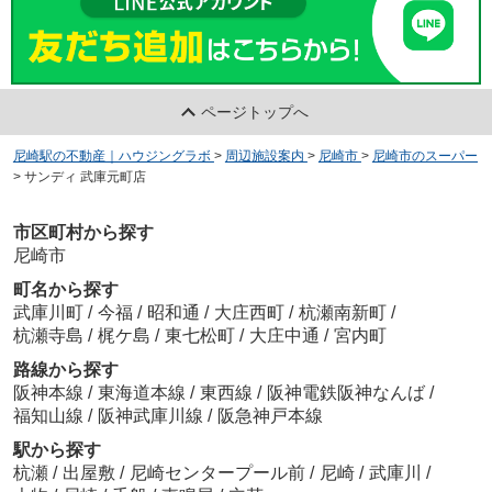
ページトップへ
尼崎駅の不動産｜ハウジングラボ
>
周辺施設案内
>
尼崎市
>
尼崎市のスーパー
>
サンディ 武庫元町店
市区町村から探す
尼崎市
町名から探す
武庫川町
/
今福
/
昭和通
/
大庄西町
/
杭瀬南新町
/
杭瀬寺島
/
梶ケ島
/
東七松町
/
大庄中通
/
宮内町
路線から探す
阪神本線
/
東海道本線
/
東西線
/
阪神電鉄阪神なんば
/
福知山線
/
阪神武庫川線
/
阪急神戸本線
駅から探す
杭瀬
/
出屋敷
/
尼崎センタープール前
/
尼崎
/
武庫川
/