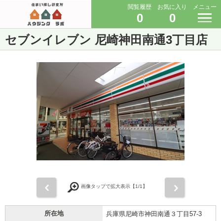
閲覧履歴
お気に入り
メニュー
0
0
セブンイレブン 尼崎神田南通3丁目店
前
次
画像タップで拡大表示【
1
/1】
所在地
兵庫県尼崎市神田南通３丁目57-3