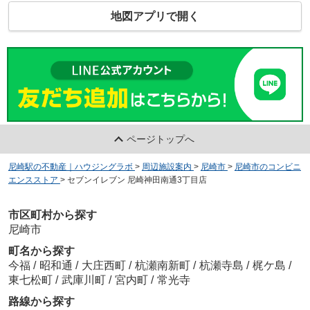
地図アプリで開く
ページトップへ
尼崎駅の不動産｜ハウジングラボ
>
周辺施設案内
>
尼崎市
>
尼崎市のコンビニ
エンスストア
>
セブンイレブン 尼崎神田南通3丁目店
市区町村から探す
尼崎市
町名から探す
今福
/
昭和通
/
大庄西町
/
杭瀬南新町
/
杭瀬寺島
/
梶ケ島
/
東七松町
/
武庫川町
/
宮内町
/
常光寺
路線から探す