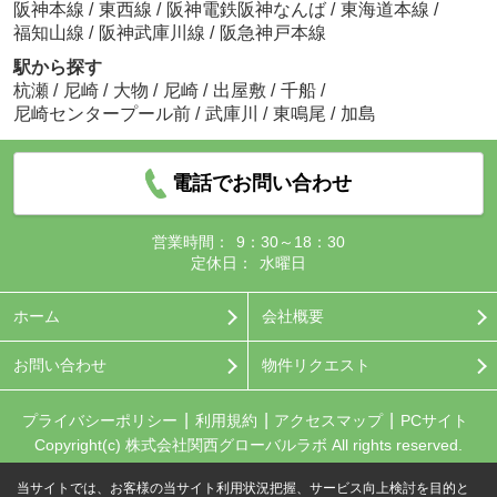
阪神本線
/
東西線
/
阪神電鉄阪神なんば
/
東海道本線
/
福知山線
/
阪神武庫川線
/
阪急神戸本線
駅から探す
杭瀬
/
尼崎
/
大物
/
尼崎
/
出屋敷
/
千船
/
尼崎センタープール前
/
武庫川
/
東鳴尾
/
加島
電話でお問い合わせ
営業時間：
9：30～18：30
定休日：
水曜日
ホーム
会社概要
お問い合わせ
物件リクエスト
プライバシーポリシー
利用規約
アクセスマップ
PCサイト
Copyright(c) 株式会社関西グローバルラボ All rights reserved.
当サイトでは、お客様の当サイト利用状況把握、サービス向上検討を目的と