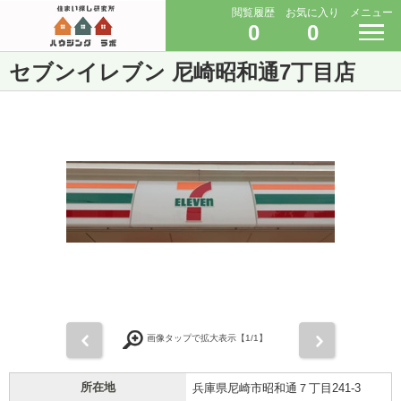
閲覧履歴
お気に入り
メニュー
0
0
セブンイレブン 尼崎昭和通7丁目店
前
次
画像タップで拡大表示【
1
/1】
所在地
兵庫県尼崎市昭和通７丁目241-3