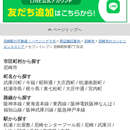
ページトップへ
尼崎駅の不動産｜ハウジングラボ
>
周辺施設案内
>
尼崎市
>
尼崎市のコンビニ
エンスストア
>
セブンイレブン 尼崎昭和通7丁目店
市区町村から探す
尼崎市
町名から探す
武庫川町
/
今福
/
昭和通
/
大庄西町
/
杭瀬南新町
/
杭瀬寺島
/
梶ケ島
/
東七松町
/
大庄中通
/
宮内町
路線から探す
阪神本線
/
東海道本線
/
東西線
/
阪神電鉄阪神なんば
/
福知山線
/
阪神武庫川線
/
阪急神戸本線
駅から探す
杭瀬
/
出屋敷
/
尼崎センタープール前
/
尼崎
/
武庫川
/