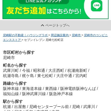
ページトップへ
尼崎駅の不動産｜ハウジングラボ
>
周辺施設案内
>
尼崎市
>
尼崎市のコンビニ
エンスストア
>
セブンイレブン 尼崎七松町店
市区町村から探す
尼崎市
町名から探す
武庫川町
/
今福
/
昭和通
/
大庄西町
/
杭瀬南新町
/
杭瀬寺島
/
梶ケ島
/
東七松町
/
大庄中通
/
宮内町
路線から探す
阪神本線
/
東海道本線
/
東西線
/
阪神電鉄阪神なんば
/
福知山線
/
阪神武庫川線
/
阪急神戸本線
駅から探す
杭瀬
/
出屋敷
/
尼崎センタープール前
/
尼崎
/
武庫川
/