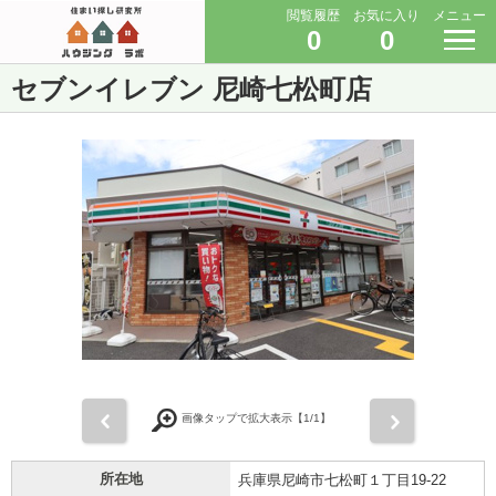
閲覧履歴
お気に入り
メニュー
0
0
セブンイレブン 尼崎七松町店
前
次
画像タップで拡大表示【
1
/1】
所在地
兵庫県尼崎市七松町１丁目19-22