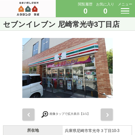
閲覧履歴
お気に入り
メニュー
0
0
セブンイレブン 尼崎常光寺3丁目店
前
次
画像タップで拡大表示【
1
/1】
所在地
兵庫県尼崎市常光寺３丁目10-3