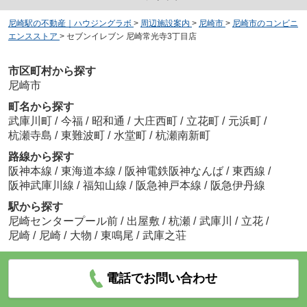
尼崎駅の不動産｜ハウジングラボ
>
周辺施設案内
>
尼崎市
>
尼崎市のコンビニ
エンスストア
>
セブンイレブン 尼崎常光寺3丁目店
市区町村から探す
尼崎市
町名から探す
武庫川町
/
今福
/
昭和通
/
大庄西町
/
立花町
/
元浜町
/
杭瀬寺島
/
東難波町
/
水堂町
/
杭瀬南新町
路線から探す
阪神本線
/
東海道本線
/
阪神電鉄阪神なんば
/
東西線
/
阪神武庫川線
/
福知山線
/
阪急神戸本線
/
阪急伊丹線
駅から探す
尼崎センタープール前
/
出屋敷
/
杭瀬
/
武庫川
/
立花
/
尼崎
/
尼崎
/
大物
/
東鳴尾
/
武庫之荘
電話でお問い合わせ