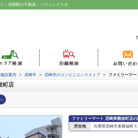
ージ｜尼崎駅の不動産｜ハウジングラボ
辺施設案内
>
尼崎市
>
尼崎市のコンビニエンスストア
>
ファミリーマー
波町店
へ
ファミリーマート 尼崎東難波町店の
所在地
兵庫県尼崎市東難波町５丁