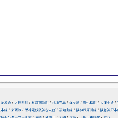
昭和通
/
大庄西町
/
杭瀬南新町
/
杭瀬寺島
/
梶ケ島
/
東七松町
/
大庄中通
/
道本線
/
東西線
/
阪神電鉄阪神なんば
/
福知山線
/
阪神武庫川線
/
阪急神戸本
尼崎センタープール前
/
尼崎
/
武庫川
/
大物
/
尼崎
/
千船
/
東鳴尾
/
立花