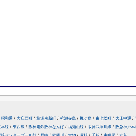
昭和通
/
大庄西町
/
杭瀬南新町
/
杭瀬寺島
/
梶ケ島
/
東七松町
/
大庄中通
/
道本線
/
東西線
/
阪神電鉄阪神なんば
/
福知山線
/
阪神武庫川線
/
阪急神戸本
尼崎センタープール前
/
尼崎
/
武庫川
/
大物
/
尼崎
/
千船
/
東鳴尾
/
立花