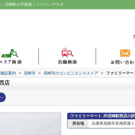
ジ｜尼崎駅の不動産｜ハウジングラボ
辺施設案内
>
尼崎市
>
尼崎市のコンビニエンスストア
>
ファミリーマート
西店
へ
ファミリーマート JR尼崎駅西店の
所在地
兵庫県尼崎市長洲西通１丁