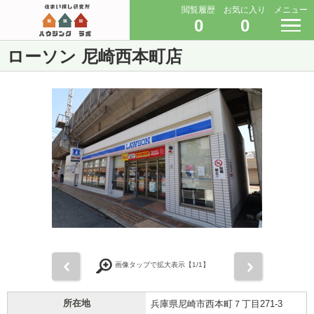
閲覧履歴
お気に入り
メニュー
0
0
ローソン 尼崎西本町店
前
次
画像タップで拡大表示【
1
/1】
所在地
兵庫県尼崎市西本町７丁目271-3