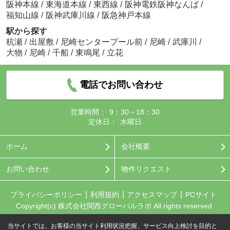
阪神本線
/
東海道本線
/
東西線
/
阪神電鉄阪神なんば
/
福知山線
/
阪神武庫川線
/
阪急神戸本線
駅から探す
杭瀬
/
出屋敷
/
尼崎センタープール前
/
尼崎
/
武庫川
/
大物
/
尼崎
/
千船
/
東鳴尾
/
立花
電話でお問い合わせ
営業時間：
9：30～18：30
定休日：
水曜日
ホーム
会社概要
お問い合わせ
物件リクエスト
プライバシーポリシー
利用規約
アクセスマップ
PCサイト
Copyright(c) 株式会社関西グローバルラボ All rights reserved.
当サイトでは、お客様の当サイト利用状況把握、サービス向上検討を目的と