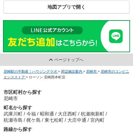
地図アプリで開く
ページトップへ
尼崎駅の不動産｜ハウジングラボ
>
周辺施設案内
>
尼崎市
>
尼崎市のコンビニ
エンスストア
>
ローソン 尼崎西本町店
市区町村から探す
尼崎市
町名から探す
武庫川町
/
今福
/
昭和通
/
大庄西町
/
杭瀬南新町
/
杭瀬寺島
/
梶ケ島
/
東七松町
/
大庄中通
/
宮内町
路線から探す