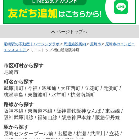
ページトップへ
尼崎駅の不動産｜ハウジングラボ
>
周辺施設案内
>
尼崎市
>
尼崎市のコンビニ
エンスストア
>
ミニストップ 福山通運阪神店
市区町村から探す
尼崎市
町名から探す
武庫川町
/
今福
/
昭和通
/
大庄西町
/
立花町
/
元浜町
/
杭瀬寺島
/
東難波町
/
水堂町
/
杭瀬南新町
路線から探す
阪神本線
/
東海道本線
/
阪神電鉄阪神なんば
/
東西線
/
阪神武庫川線
/
福知山線
/
阪急神戸本線
/
阪急伊丹線
駅から探す
尼崎センタープール前
/
出屋敷
/
杭瀬
/
武庫川
/
立花
/