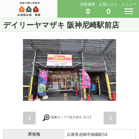
閲覧履歴
お気に入り
メニュー
0
0
デイリーヤマザキ 阪神尼崎駅前店
前
次
画像タップで拡大表示【
1
/1】
所在地
兵庫県尼崎市御園町54