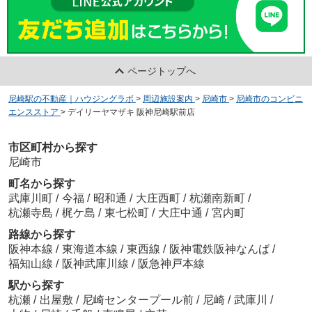
ページトップへ
尼崎駅の不動産｜ハウジングラボ
>
周辺施設案内
>
尼崎市
>
尼崎市のコンビニ
エンスストア
>
デイリーヤマザキ 阪神尼崎駅前店
市区町村から探す
尼崎市
町名から探す
武庫川町
/
今福
/
昭和通
/
大庄西町
/
杭瀬南新町
/
杭瀬寺島
/
梶ケ島
/
東七松町
/
大庄中通
/
宮内町
路線から探す
阪神本線
/
東海道本線
/
東西線
/
阪神電鉄阪神なんば
/
福知山線
/
阪神武庫川線
/
阪急神戸本線
駅から探す
杭瀬
/
出屋敷
/
尼崎センタープール前
/
尼崎
/
武庫川
/