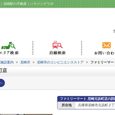
ジ｜尼崎駅の不動産｜ハウジングラボ
辺施設案内
>
尼崎市
>
尼崎市のコンビニエンスストア
>
ファミリーマー
町店
へ
ファミリーマート 尼崎元浜町店の詳
所在地
兵庫県尼崎市元浜町２丁