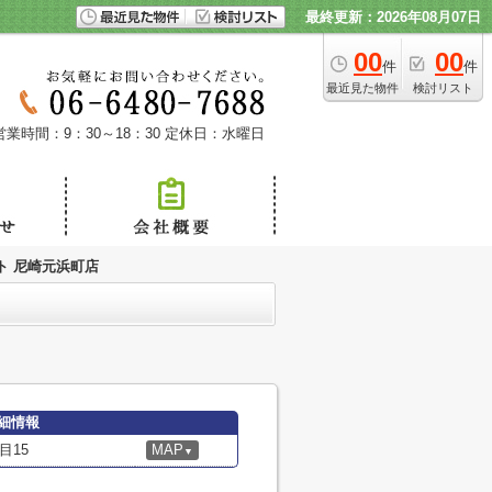
最終更新：2026年08月07日
00
00
件
件
最近見た物件
検討リスト
営業時間：9：30～18：30
定休日：水曜日
ト 尼崎元浜町店
細情報
目15
MAP
▼