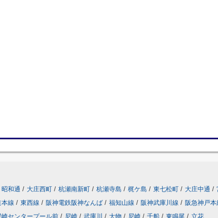
昭和通
/
大庄西町
/
杭瀬南新町
/
杭瀬寺島
/
梶ケ島
/
東七松町
/
大庄中通
/
道本線
/
東西線
/
阪神電鉄阪神なんば
/
福知山線
/
阪神武庫川線
/
阪急神戸本
尼崎センタープール前
/
尼崎
/
武庫川
/
大物
/
尼崎
/
千船
/
東鳴尾
/
立花