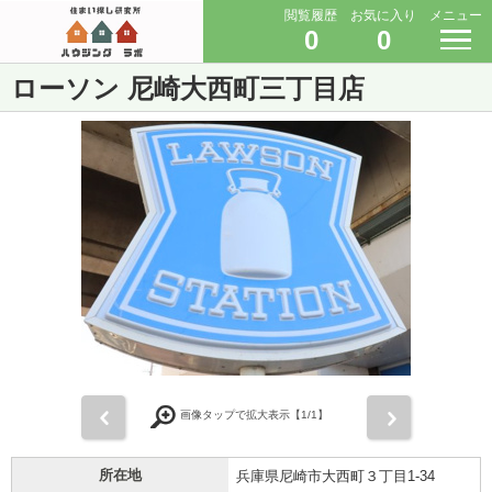
閲覧履歴
お気に入り
メニュー
0
0
ローソン 尼崎大西町三丁目店
前
次
画像タップで拡大表示【
1
/1】
所在地
兵庫県尼崎市大西町３丁目1-34