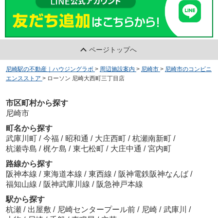
ページトップへ
尼崎駅の不動産｜ハウジングラボ
>
周辺施設案内
>
尼崎市
>
尼崎市のコンビニ
エンスストア
>
ローソン 尼崎大西町三丁目店
市区町村から探す
尼崎市
町名から探す
武庫川町
/
今福
/
昭和通
/
大庄西町
/
杭瀬南新町
/
杭瀬寺島
/
梶ケ島
/
東七松町
/
大庄中通
/
宮内町
路線から探す
阪神本線
/
東海道本線
/
東西線
/
阪神電鉄阪神なんば
/
福知山線
/
阪神武庫川線
/
阪急神戸本線
駅から探す
杭瀬
/
出屋敷
/
尼崎センタープール前
/
尼崎
/
武庫川
/