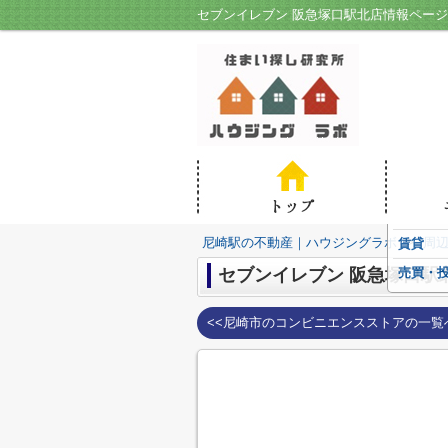
セブンイレブン 阪急塚口駅北店情報ペー
尼崎駅の不動産｜ハウジングラボ
>
周
賃貸
セブンイレブン 阪急塚口駅
売買・
<<尼崎市のコンビニエンスストアの一覧