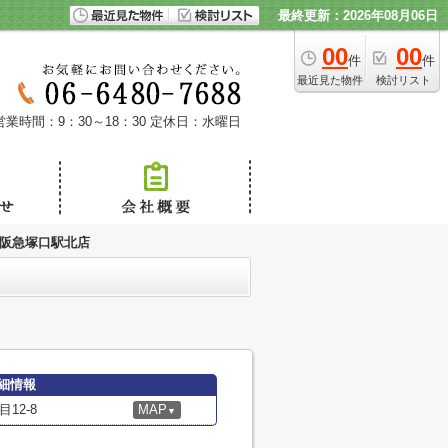
最終更新：2026年08月06日
00
00
件
件
最近見た物件
検討リスト
営業時間：9：30～18：30
定休日：水曜日
 阪急塚口駅北店
細情報
12-8
MAP
▼