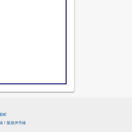
新町
線
/
阪急伊丹線