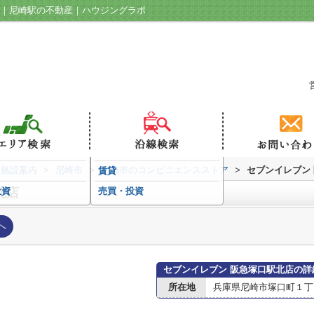
ジ｜尼崎駅の不動産｜ハウジングラボ
辺施設案内
>
尼崎市
>
尼崎市のコンビニエンスストア
>
セブンイレブン
賃貸
北店
投資
売買・投資
へ
セブンイレブン 阪急塚口駅北店の詳
所在地
兵庫県尼崎市塚口町１丁目