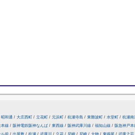
昭和通
/
大庄西町
/
立花町
/
元浜町
/
杭瀬寺島
/
東難波町
/
水堂町
/
杭瀬南
道本線
/
阪神電鉄阪神なんば
/
東西線
/
阪神武庫川線
/
福知山線
/
阪急神戸本
ール前
/
出屋敷
/
杭瀬
/
武庫川
/
立花
/
尼崎
/
尼崎
/
大物
/
東鳴尾
/
武庫之荘