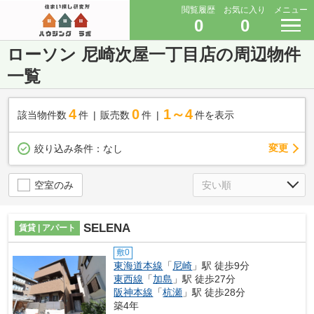
閲覧履歴
お気に入り
メニュー
0
0
ローソン 尼崎次屋一丁目店の周辺物件
一覧
4
0
1～4
該当物件数
件
販売数
件
件を表示
変更
絞り込み条件：
なし
空室のみ
SELENA
賃貸 | アパート
敷0
東海道本線
「
尼崎
」駅 徒歩9分
東西線
「
加島
」駅 徒歩27分
阪神本線
「
杭瀬
」駅 徒歩28分
築4年