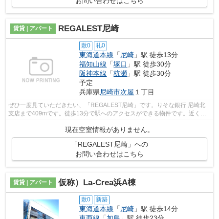
お問い合わせはこちら
REGALEST尼崎
賃貸 | アパート
敷0
礼0
東海道本線
「
尼崎
」駅 徒歩13分
福知山線
「
塚口
」駅 徒歩30分
阪神本線
「
杭瀬
」駅 徒歩30分
予定
兵庫県
尼崎市
次屋
１丁目
ぜひ一度見ていただきたい、「REGALEST尼崎」です。りそな銀行 尼崎北
支店まで409mです。徒歩13分で駅へのアクセスができる物件です。近くに2
駅ある、アクセスが良い物件です。当社ス...
現在空室情報がありません。
「REGALEST尼崎」への
お問い合わせはこちら
仮称）La-Crea浜A棟
賃貸 | アパート
敷0
新築
東海道本線
「
尼崎
」駅 徒歩14分
東西線
「
加島
」駅 徒歩23分