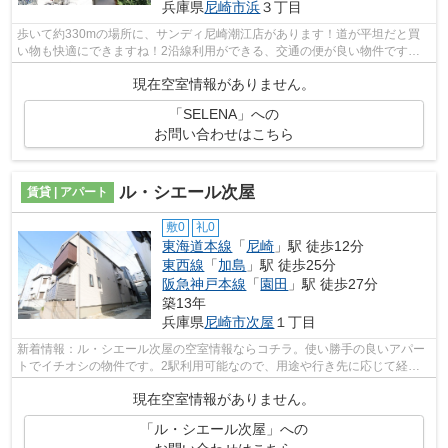
兵庫県
尼崎市
浜
３丁目
歩いて約330mの場所に、サンディ尼崎潮江店があります！道が平坦だと買
い物も快適にできますね！2沿線利用ができる、交通の便が良い物件です！
利便性の高い、敷地内ゴミ置き場が付いて...
現在空室情報がありません。
「SELENA」への
お問い合わせはこちら
ル・シエール次屋
賃貸 | アパート
敷0
礼0
東海道本線
「
尼崎
」駅 徒歩12分
東西線
「
加島
」駅 徒歩25分
阪急神戸本線
「
園田
」駅 徒歩27分
築13年
兵庫県
尼崎市
次屋
１丁目
新着情報：ル・シエール次屋の空室情報ならコチラ。使い勝手の良いアパー
トでイチオシの物件です。2駅利用可能なので、用途や行き先に応じて経路
を選択できます。駅までのアクセスが良...
現在空室情報がありません。
「ル・シエール次屋」への