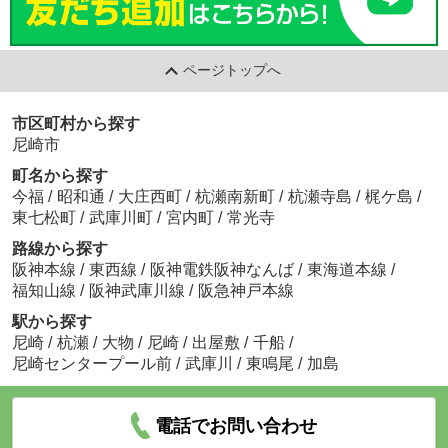
ページトップへ
市区町村から探す
尼崎市
町名から探す
今福
/
昭和通
/
大庄西町
/
杭瀬南新町
/
杭瀬寺島
/
梶ケ島
/
東七松町
/
武庫川町
/
宮内町
/
常光寺
路線から探す
阪神本線
/
東西線
/
阪神電鉄阪神なんば
/
東海道本線
/
福知山線
/
阪神武庫川線
/
阪急神戸本線
駅から探す
尼崎
/
杭瀬
/
大物
/
尼崎
/
出屋敷
/
千船
/
尼崎センタープール前
/
武庫川
/
東鳴尾
/
加島
電話でお問い合わせ