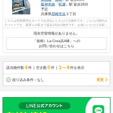
阪神本線
「
杭瀬
」駅 徒歩28分
予定
兵庫県
尼崎市
浜
３丁目
こちらは初期費用をカードでお支払いいただける物件です。こちらの物件は
アパートです。最寄りの駅まで徒歩14分の物件です。お使いいただける駅は
2駅あり、行き先に応じて使い分けがで...
現在空室情報がありません。
「仮称）La-Crea浜A棟」への
お問い合わせはこちら
4
0
1～4
該当物件数
件
空き数
件
件を表示
変更
絞り込み条件：
なし