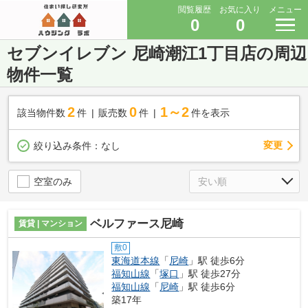
閲覧履歴
お気に入り
メニュー
0
0
セブンイレブン 尼崎潮江1丁目店の周辺
物件一覧
2
0
1～2
該当物件数
件
販売数
件
件を表示
変更
絞り込み条件：
なし
空室のみ
ベルファース尼崎
賃貸 | マンション
敷0
東海道本線
「
尼崎
」駅 徒歩6分
福知山線
「
塚口
」駅 徒歩27分
福知山線
「
尼崎
」駅 徒歩6分
築17年