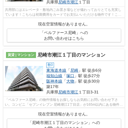
兵庫県
尼崎市
潮江
１丁目
共用部にはエレベータ・敷地内ごみ置き場などが備わっておりとても充実し
ています！こちらは初期費用をカードでお支払いいただける物件です！こち
らはマンションタイプになります！駅...
現在空室情報がありません。
「ベルファース尼崎」への
お問い合わせはこちら
尼崎市潮江１丁目のマンション
賃貸 | マンション
敷0
東海道本線
「
尼崎
」駅 徒歩6分
福知山線
「
塚口
」駅 徒歩27分
阪神本線
「
大物
」駅 徒歩30分
築17年
兵庫県
尼崎市
潮江
１丁目3-31
「ベルファース尼崎」の物件情報をお探しならお気軽にお問い合わせ下さ
い。コンビニ「セブンイレブン 尼崎潮江1丁目店」が165m以内にある物件で
す。共用部には敷地内ごみ置き場・エレ...
現在空室情報がありません。
「尼崎市潮江１丁目のマンション」への