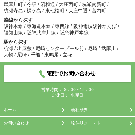
武庫川町
/
今福
/
昭和通
/
大庄西町
/
杭瀬南新町
/
杭瀬寺島
/
梶ケ島
/
東七松町
/
大庄中通
/
宮内町
路線から探す
阪神本線
/
東海道本線
/
東西線
/
阪神電鉄阪神なんば
/
福知山線
/
阪神武庫川線
/
阪急神戸本線
駅から探す
杭瀬
/
出屋敷
/
尼崎センタープール前
/
尼崎
/
武庫川
/
大物
/
尼崎
/
千船
/
東鳴尾
/
立花
電話でお問い合わせ
営業時間：
9：30～18：30
定休日：
水曜日
ホーム
会社概要
お問い合わせ
物件リクエスト