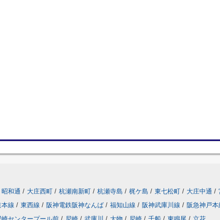
昭和通
/
大庄西町
/
杭瀬南新町
/
杭瀬寺島
/
梶ケ島
/
東七松町
/
大庄中通
/
道本線
/
東西線
/
阪神電鉄阪神なんば
/
福知山線
/
阪神武庫川線
/
阪急神戸本
尼崎センタープール前
/
尼崎
/
武庫川
/
大物
/
尼崎
/
千船
/
東鳴尾
/
立花