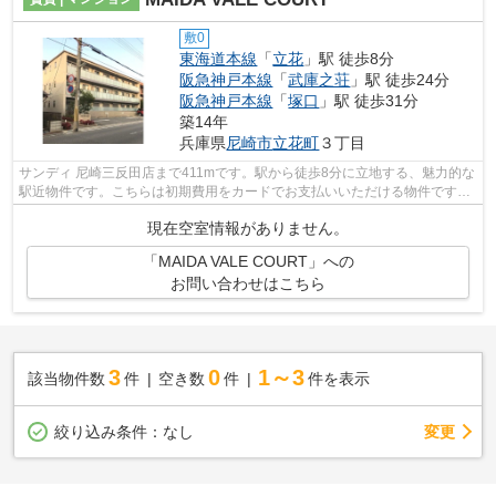
敷0
東海道本線
「
立花
」駅 徒歩8分
阪急神戸本線
「
武庫之荘
」駅 徒歩24分
阪急神戸本線
「
塚口
」駅 徒歩31分
築14年
兵庫県
尼崎市
立花町
３丁目
サンディ 尼崎三反田店まで411mです。駅から徒歩8分に立地する、魅力的な
駅近物件です。こちらは初期費用をカードでお支払いいただける物件です。
近隣住民にとっても快適になる敷地内...
現在空室情報がありません。
「MAIDA VALE COURT」への
お問い合わせはこちら
3
0
1～3
該当物件数
件
空き数
件
件を表示
変更
絞り込み条件：
なし