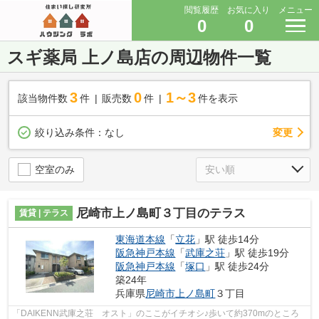
閲覧履歴
お気に入り
メニュー
0
0
スギ薬局 上ノ島店の周辺物件一覧
3
0
1～3
該当物件数
件
販売数
件
件を表示
変更
絞り込み条件：
なし
空室のみ
尼崎市上ノ島町３丁目のテラス
賃貸 | テラス
東海道本線
「
立花
」駅 徒歩14分
阪急神戸本線
「
武庫之荘
」駅 徒歩19分
阪急神戸本線
「
塚口
」駅 徒歩24分
築24年
兵庫県
尼崎市
上ノ島町
３丁目
「DAIKENN武庫之荘 オスト」のここがイチオシ♪歩いて約370mのところ