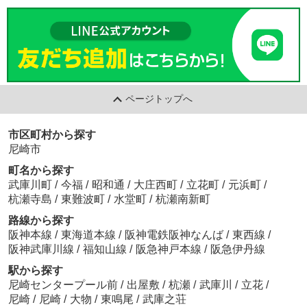
ページトップへ
市区町村から探す
尼崎市
町名から探す
武庫川町
/
今福
/
昭和通
/
大庄西町
/
立花町
/
元浜町
/
杭瀬寺島
/
東難波町
/
水堂町
/
杭瀬南新町
路線から探す
阪神本線
/
東海道本線
/
阪神電鉄阪神なんば
/
東西線
/
阪神武庫川線
/
福知山線
/
阪急神戸本線
/
阪急伊丹線
駅から探す
尼崎センタープール前
/
出屋敷
/
杭瀬
/
武庫川
/
立花
/
尼崎
/
尼崎
/
大物
/
東鳴尾
/
武庫之荘