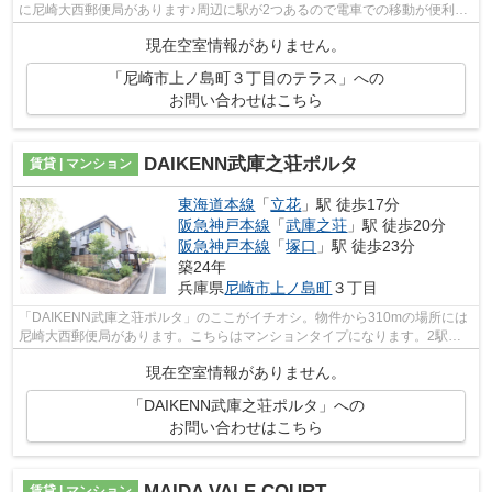
に尼崎大西郵便局があります♪周辺に駅が2つあるので電車での移動が便利で
す♪こちらは自走式駐車場付きのテラスハウ...
現在空室情報がありません。
「尼崎市上ノ島町３丁目のテラス」への
お問い合わせはこちら
DAIKENN武庫之荘ポルタ
賃貸 | マンション
東海道本線
「
立花
」駅 徒歩17分
阪急神戸本線
「
武庫之荘
」駅 徒歩20分
阪急神戸本線
「
塚口
」駅 徒歩23分
築24年
兵庫県
尼崎市
上ノ島町
３丁目
「DAIKENN武庫之荘ポルタ」のここがイチオシ。物件から310mの場所には
尼崎大西郵便局があります。こちらはマンションタイプになります。2駅利
用できる場所にあるので利便性が高いです...
現在空室情報がありません。
「DAIKENN武庫之荘ポルタ」への
お問い合わせはこちら
MAIDA VALE COURT
賃貸 | マンション