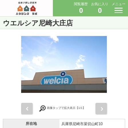
閲覧履歴
お気に入り
メニュー
0
0
ウエルシア尼崎大庄店
前
次
画像タップで拡大表示【
1
/1】
所在地
兵庫県尼崎市菜切山町10