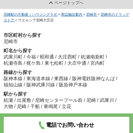
ページトップへ
尼崎駅の不動産｜ハウジングラボ
>
周辺施設案内
>
尼崎市
>
尼崎市のドラッグ
ストア
>
ウエルシア尼崎大庄店
市区町村から探す
尼崎市
町名から探す
武庫川町
/
今福
/
昭和通
/
大庄西町
/
杭瀬南新町
/
杭瀬寺島
/
梶ケ島
/
東七松町
/
大庄中通
/
宮内町
路線から探す
阪神本線
/
東海道本線
/
東西線
/
阪神電鉄阪神なんば
/
福知山線
/
阪神武庫川線
/
阪急神戸本線
駅から探す
杭瀬
/
出屋敷
/
尼崎センタープール前
/
尼崎
/
武庫川
/
大物
/
尼崎
/
千船
/
東鳴尾
/
立花
電話でお問い合わせ