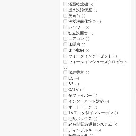
浴室乾燥機
(-)
温水洗浄便座
(-)
洗面台
(-)
洗髪洗面化粧台
(-)
シャワー
(-)
独立洗面台
(-)
エアコン
(-)
床暖房
(-)
床下収納
(-)
ウォークインクロゼット
(-)
ウォークインシューズクロゼット
(-)
収納豊富
(-)
CS
(-)
BS
(-)
CATV
(-)
光ファイバー
(-)
インターネット対応
(-)
オートロック
(-)
TVモニタ付インターホン
(-)
宅配ボックス
(-)
24時間緊急通報システム
(-)
ディンプルキー
(-)
防犯カメラ