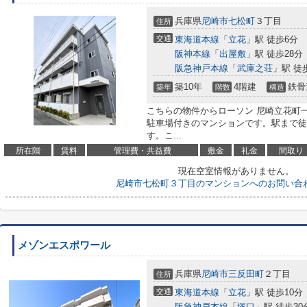
兵庫県
尼崎市
七松町
３丁目
住所
交通
東海道本線
「
立花
」駅 徒歩6分
阪神本線
「
出屋敷
」駅 徒歩28分
阪急神戸本線
「
武庫之荘
」駅 徒
築10年
4階建
鉄骨
築年
階数
構造
こちらの物件からローソン 尼崎立花町一
駐車場付きのマンションです。駅まで徒
す。こ...
所在階
賃料
管理費・共益費
敷金
礼金
間取り
現在空室情報がありません。
尼崎市七松町３丁目のマンションへのお問い合
メゾンエスポワール
兵庫県
尼崎市
三反田町
２丁目
住所
交通
東海道本線
「
立花
」駅 徒歩10分
阪急神戸本線
「
塚口
」駅 徒歩30