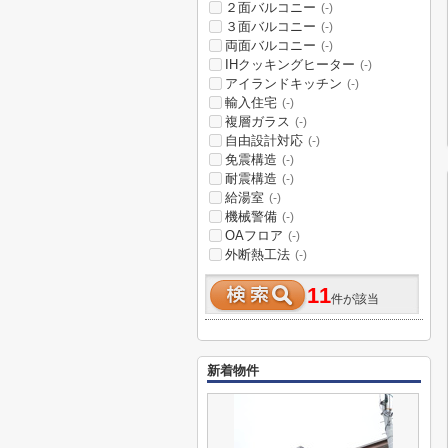
２面バルコニー
(-)
３面バルコニー
(-)
両面バルコニー
(-)
IHクッキングヒーター
(-)
アイランドキッチン
(-)
輸入住宅
(-)
複層ガラス
(-)
自由設計対応
(-)
免震構造
(-)
耐震構造
(-)
給湯室
(-)
機械警備
(-)
OAフロア
(-)
外断熱工法
(-)
11
件が該当
新着物件