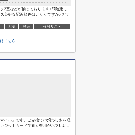
タ2基などが揃っております♪27階建て
セス良好な駅近物件はいかがですか♪タワ
面積
詳細
検討リスト
はこちら
マイル」です。ごみ捨ての煩わしさを軽
レジットカードで初期費用がお支払いい