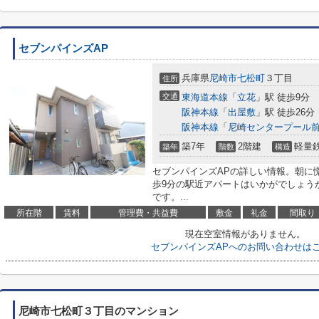
セブンパインズAP
兵庫県
尼崎市
七松町
３丁目
住所
交通
東海道本線
「
立花
」駅 徒歩9分
阪神本線
「
出屋敷
」駅 徒歩26分
阪神本線
「
尼崎センタープール
築7年
2階建
軽量
築年
階数
構造
セブンパインズAPの詳しい情報。朝に
歩9分の駅近アパートはいかがでしょう
です。...
所在階
賃料
管理費・共益費
敷金
礼金
間取り
現在空室情報がありません。
セブンパインズAPへのお問い合わせは
尼崎市七松町３丁目のマンション