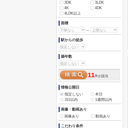
3DK
3LDK
4K
4DK
4LDK以上
面積
～
駅からの徒歩
築年数
11
件が該当
情報公開日
指定しない
本日
3日以内
1週間以内
画像・動画あり
画像あり
動画あり
こだわり条件