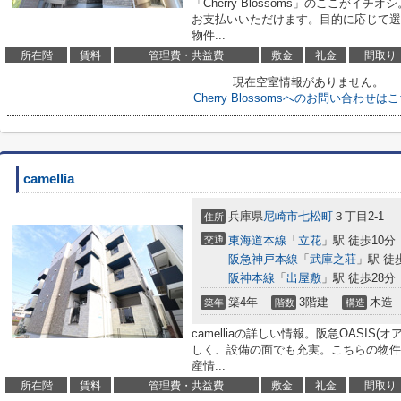
「Cherry Blossoms」のここが
お支払いいただけます。目的に応じて選
物件...
所在階
賃料
管理費・共益費
敷金
礼金
間取り
現在空室情報がありません。
Cherry Blossomsへのお問い合わせは
camellia
兵庫県
尼崎市
七松町
３丁目2-1
住所
交通
東海道本線
「
立花
」駅 徒歩10分
阪急神戸本線
「
武庫之荘
」駅 徒
阪神本線
「
出屋敷
」駅 徒歩28分
築4年
3階建
木造
築年
階数
構造
camelliaの詳しい情報。阪急OASIS(
しく、設備の面でも充実。こちらの物件
産情...
所在階
賃料
管理費・共益費
敷金
礼金
間取り