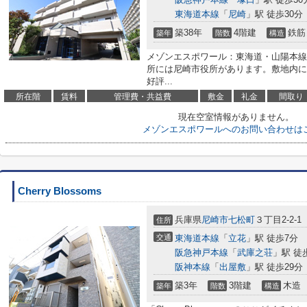
東海道本線
「
尼崎
」駅 徒歩30分
築38年
4階建
鉄筋
築年
階数
構造
メゾンエスポワール：東海道・山陽本線
所には尼崎市役所があります。敷地内に
好評...
所在階
賃料
管理費・共益費
敷金
礼金
間取り
現在空室情報がありません。
メゾンエスポワールへのお問い合わせは
Cherry Blossoms
兵庫県
尼崎市
七松町
３丁目2-2-1
住所
交通
東海道本線
「
立花
」駅 徒歩7分
阪急神戸本線
「
武庫之荘
」駅 徒
阪神本線
「
出屋敷
」駅 徒歩29分
築3年
3階建
木造
築年
階数
構造