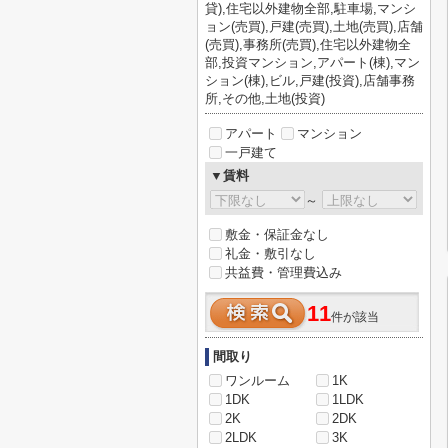
貸),住宅以外建物全部,駐車場,マンシ
ョン(売買),戸建(売買),土地(売買),店舗
(売買),事務所(売買),住宅以外建物全
部,投資マンション,アパート(棟),マン
ション(棟),ビル,戸建(投資),店舗事務
所,その他,土地(投資)
アパート
マンション
一戸建て
▼賃料
～
敷金・保証金なし
礼金・敷引なし
共益費・管理費込み
11
件が該当
間取り
ワンルーム
1K
1DK
1LDK
2K
2DK
2LDK
3K