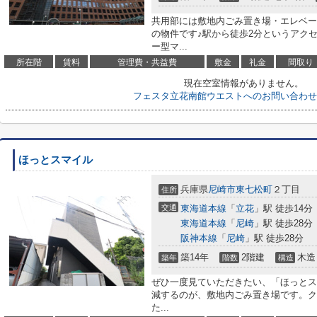
共用部には敷地内ごみ置き場・エレベー
の物件です♪駅から徒歩2分というアク
ー型マ...
所在階
賃料
管理費・共益費
敷金
礼金
間取り
現在空室情報がありません。
フェスタ立花南館ウエストへのお問い合わせ
ほっとスマイル
兵庫県
尼崎市
東七松町
２丁目
住所
交通
東海道本線
「
立花
」駅 徒歩14分
東海道本線
「
尼崎
」駅 徒歩28分
阪神本線
「
尼崎
」駅 徒歩28分
築14年
2階建
木造
築年
階数
構造
ぜひ一度見ていただきたい、「ほっとス
減するのが、敷地内ごみ置き場です。ク
た...