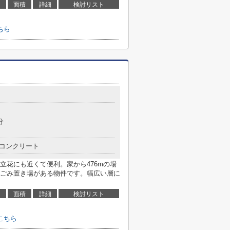
面積
詳細
検討リスト
ちら
分
コンクリート
立花にも近くて便利。家から476mの場
ごみ置き場がある物件です。幅広い層に
面積
詳細
検討リスト
こちら