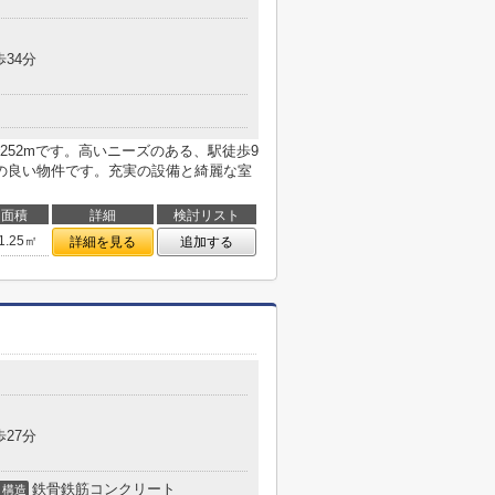
歩34分
52mです。高いニーズのある、駅徒歩9
の良い物件です。充実の設備と綺麗な室
面積
詳細
検討リスト
1.25㎡
詳細を見る
追加する
歩27分
鉄骨鉄筋コンクリート
構造