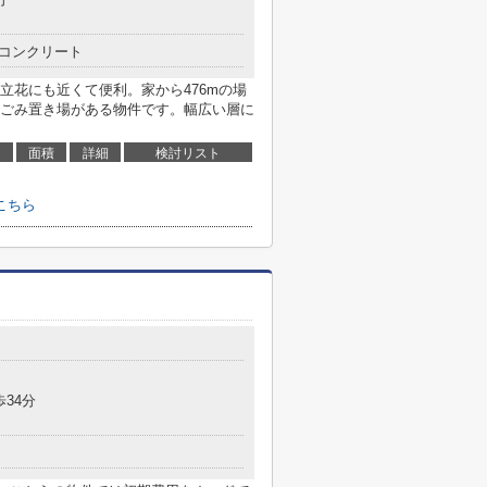
コンクリート
立花にも近くて便利。家から476mの場
ごみ置き場がある物件です。幅広い層に
面積
詳細
検討リスト
こちら
歩34分