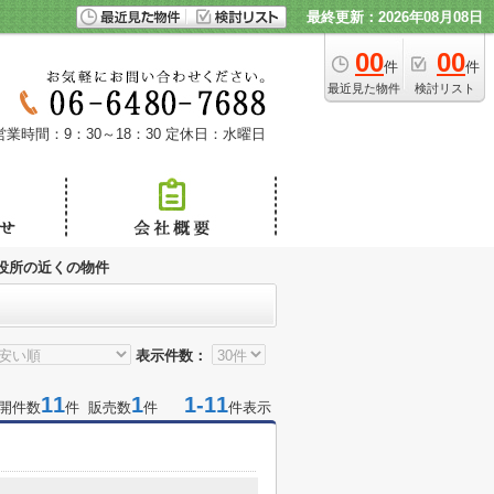
最終更新：2026年08月08日
00
00
件
件
最近見た物件
検討リスト
営業時間：9：30～18：30
定休日：水曜日
役所の近くの物件
表示件数：
11
1
1-11
開件数
件 販売数
件
件表示