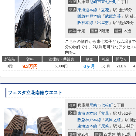
兵庫県
尼崎市
東七松町
１丁目
住所
交通
東海道本線
「
立花
」駅 徒歩9分
阪急神戸本線
「
武庫之荘
」駅 徒
阪神本線
「
出屋敷
」駅 徒歩28分
予定
3階建
木造
築年
階数
構造
こちらの物件から東七松子ども広場まで2
分の物件です。2駅利用可能なアクセス
内を...
所在階
賃料
管理費・共益費
敷金
礼金
間取り
9.3
万円
0ヶ月
3階
5,000円
1ヶ月
2LDK
4
フェスタ立花南館ウエスト
兵庫県
尼崎市
七松町
１丁目
住所
交通
東海道本線
「
立花
」駅 徒歩2分
阪急神戸本線
「
武庫之荘
」駅 徒
東海道本線
「
尼崎
」駅 徒歩44分
築26年
27階建 地下1階
築年
階数