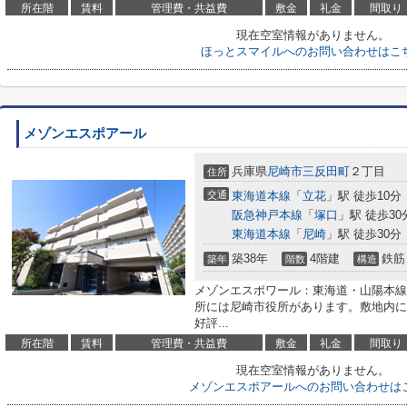
所在階
賃料
管理費・共益費
敷金
礼金
間取り
現在空室情報がありません。
ほっとスマイルへのお問い合わせはこ
メゾンエスポアール
兵庫県
尼崎市
三反田町
２丁目
住所
交通
東海道本線
「
立花
」駅 徒歩10分
阪急神戸本線
「
塚口
」駅 徒歩30
東海道本線
「
尼崎
」駅 徒歩30分
築38年
4階建
鉄筋
築年
階数
構造
メゾンエスポワール：東海道・山陽本線
所には尼崎市役所があります。敷地内に
好評...
所在階
賃料
管理費・共益費
敷金
礼金
間取り
現在空室情報がありません。
メゾンエスポアールへのお問い合わせは