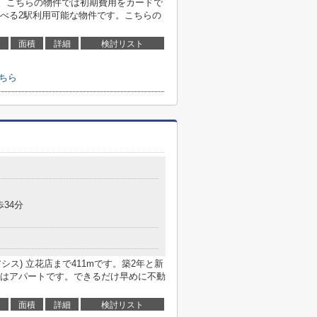
イチオシ。こちらの物件では初期費用をカードで
べる2駅利用可能な物件です。こちらの
面積
詳細
検討リスト
こちら
歩34分
オアシス) 立花店まで411mです。築2年と新
はアパートです。できるだけ早めに不動
面積
詳細
検討リスト