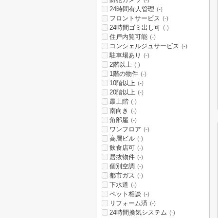
(-)
24時間有人管理
(-)
フロントサービス
(-)
24時間ゴミ出し可
(-)
住戸内覧可能
(-)
コンシェルジュサービス
(-)
駐車場あり
(-)
2階以上
(-)
1階の物件
(-)
10階以上
(-)
20階以上
(-)
最上階
(-)
南向き
(-)
角部屋
(-)
ワンフロア
(-)
高層ビル
(-)
飲食店可
(-)
居抜物件
(-)
個別空調
(-)
都市ガス
(-)
下水道
(-)
ペット相談
(-)
リフォーム済
(-)
24時間換気システム
(-)