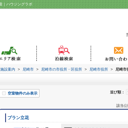
産｜ハウジングラボ
辺施設案内
>
尼崎市
>
尼崎市の市役所・区役所
>
尼崎市役所
>
尼崎市
並び順：
空室物件のみ表示
該当公
ブラン立花