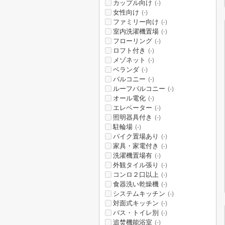
カップル向け
(-)
女性向け
(-)
ファミリー向け
(-)
室内洗濯機置場
(-)
フローリング
(-)
ロフト付き
(-)
メゾネット
(-)
ベランダ
(-)
バルコニー
(-)
ルーフバルコニー
(-)
オール電化
(-)
エレベーター
(-)
照明器具付き
(-)
駐輪場
(-)
バイク置場あり
(-)
家具・家電付き
(-)
洗濯機置場有
(-)
外観タイル張り
(-)
コンロ２口以上
(-)
食器洗い乾燥機
(-)
システムキッチン
(-)
対面式キッチン
(-)
バス・トイレ別
(-)
追焚機能浴室
(-)