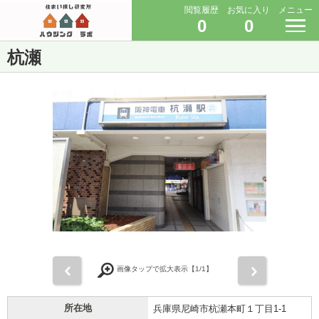
閲覧履歴
お気に入り
メニュー
0
0
杭瀬
前
次
画像タップで拡大表示【
1
/1】
所在地
兵庫県尼崎市杭瀬本町１丁目1-1