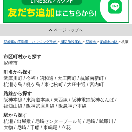
ページトップへ
尼崎駅の不動産｜ハウジングラボ
>
周辺施設案内
>
尼崎市
>
尼崎市の駅
>
杭瀬
市区町村から探す
尼崎市
町名から探す
武庫川町
/
今福
/
昭和通
/
大庄西町
/
杭瀬南新町
/
杭瀬寺島
/
梶ケ島
/
東七松町
/
大庄中通
/
宮内町
路線から探す
阪神本線
/
東海道本線
/
東西線
/
阪神電鉄阪神なんば
/
福知山線
/
阪神武庫川線
/
阪急神戸本線
駅から探す
杭瀬
/
出屋敷
/
尼崎センタープール前
/
尼崎
/
武庫川
/
大物
/
尼崎
/
千船
/
東鳴尾
/
立花