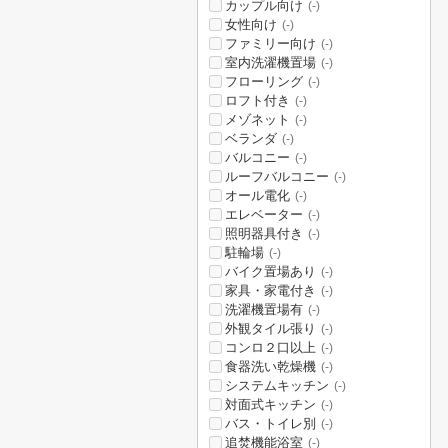
カップル向け
(-)
女性向け
(-)
ファミリー向け
(-)
室内洗濯機置場
(-)
フローリング
(-)
ロフト付き
(-)
メゾネット
(-)
ベランダ
(-)
バルコニー
(-)
ルーフバルコニー
(-)
オール電化
(-)
エレベーター
(-)
照明器具付き
(-)
駐輪場
(-)
バイク置場あり
(-)
家具・家電付き
(-)
洗濯機置場有
(-)
外観タイル張り
(-)
コンロ２口以上
(-)
食器洗い乾燥機
(-)
システムキッチン
(-)
対面式キッチン
(-)
バス・トイレ別
(-)
追焚機能浴室
(-)