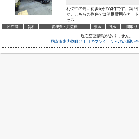
利便性の高い徒歩6分の物件です。築7
か。こちらの物件では初期費用をカード
セス...
所在階
賃料
管理費・共益費
敷金
礼金
間取り
現在空室情報がありません。
尼崎市東大物町２丁目のマンションへのお問い合