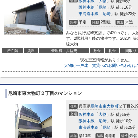
交通
阪神本線
「
大物
」駅 徒歩4分
阪神本線
「
尼崎
」駅 徒歩16分
東海道本線
「
尼崎
」駅 徒歩23分
予定
2階建
木造
築年
階数
構造
みなと銀行尼崎支店まで420mです。大
す。2駅利用可能の物件です。2023年
線大物...
所在階
賃料
管理費・共益費
敷金
礼金
間取り
現在空室情報がありません。
大物町一戸建 賃貸へのお問い合わせは
尼崎市東大物町２丁目のマンション
兵庫県
尼崎市
東大物町
２丁目2-1
住所
交通
阪神本線
「
大物
」駅 徒歩6分
阪神本線
「
尼崎
」駅 徒歩10分
東海道本線
「
尼崎
」駅 徒歩25分
築10年
4階建
鉄骨
築年
階数
構造