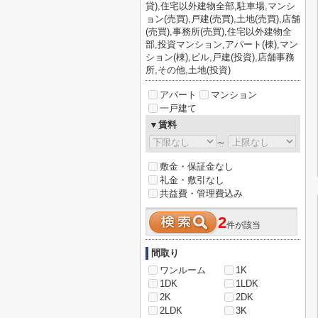
貸),住宅以外建物全部,駐車場,マンシ
ョン(売買),戸建(売買),土地(売買),店舗
(売買),事務所(売買),住宅以外建物全
部,投資マンション,アパート(棟),マン
ション(棟),ビル,戸建(投資),店舗事務
所,その他,土地(投資)
アパート
マンション
一戸建て
▼賃料
～
敷金・保証金なし
礼金・敷引なし
共益費・管理費込み
2
件が該当
間取り
ワンルーム
1K
1DK
1LDK
2K
2DK
2LDK
3K