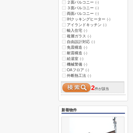
２面バルコニー
(-)
３面バルコニー
(-)
両面バルコニー
(-)
IHクッキングヒーター
(-)
アイランドキッチン
(-)
輸入住宅
(-)
複層ガラス
(-)
自由設計対応
(-)
免震構造
(-)
耐震構造
(-)
給湯室
(-)
機械警備
(-)
OAフロア
(-)
外断熱工法
(-)
2
件が該当
新着物件