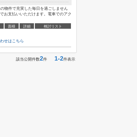
年の物件で充実した毎日を過ごしません
でお支払いいただけます。電車でのアク
面積
詳細
検討リスト
わせはこちら
2
1-2
該当公開件数
件
件表示