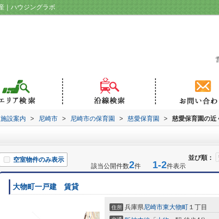
産｜ハウジングラボ
辺施設案内
>
尼崎市
>
尼崎市の保育園
>
慈愛保育園
>
慈愛保育園の近
並び順：
空室物件のみ表示
2
1-2
該当公開件数
件
件表示
大物町一戸建 賃貸
兵庫県
尼崎市
東大物町
１丁目
住所