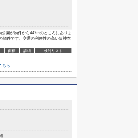
物公園が物件から447mのところにありま
築の物件です。交通の利便性の高い阪神本
面積
詳細
検討リスト
こちら
9
造