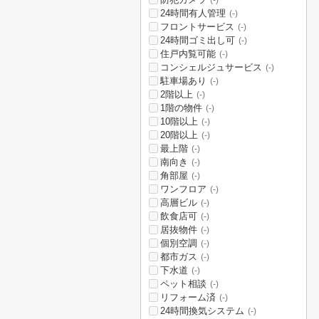
(-)
24時間有人管理
(-)
フロントサービス
(-)
24時間ゴミ出し可
(-)
住戸内覧可能
(-)
コンシェルジュサービス
(-)
駐車場あり
(-)
2階以上
(-)
1階の物件
(-)
10階以上
(-)
20階以上
(-)
最上階
(-)
南向き
(-)
角部屋
(-)
ワンフロア
(-)
高層ビル
(-)
飲食店可
(-)
居抜物件
(-)
個別空調
(-)
都市ガス
(-)
下水道
(-)
ペット相談
(-)
リフォーム済
(-)
24時間換気システム
(-)