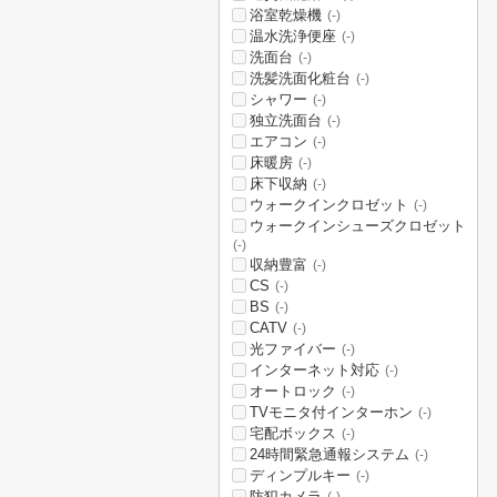
浴室乾燥機
(-)
温水洗浄便座
(-)
洗面台
(-)
洗髪洗面化粧台
(-)
シャワー
(-)
独立洗面台
(-)
エアコン
(-)
床暖房
(-)
床下収納
(-)
ウォークインクロゼット
(-)
ウォークインシューズクロゼット
(-)
収納豊富
(-)
CS
(-)
BS
(-)
CATV
(-)
光ファイバー
(-)
インターネット対応
(-)
オートロック
(-)
TVモニタ付インターホン
(-)
宅配ボックス
(-)
24時間緊急通報システム
(-)
ディンプルキー
(-)
防犯カメラ