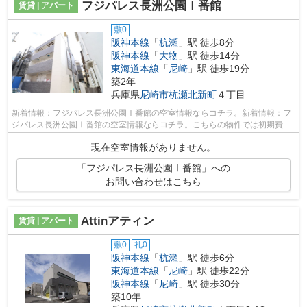
フジパレス長洲公園Ⅰ番館
賃貸 | アパート
敷0
阪神本線
「
杭瀬
」駅 徒歩8分
阪神本線
「
大物
」駅 徒歩14分
東海道本線
「
尼崎
」駅 徒歩19分
築2年
兵庫県
尼崎市
杭瀬北新町
４丁目
新着情報：フジパレス長洲公園Ⅰ番館の空室情報ならコチラ。新着情報：フ
ジパレス長洲公園Ⅰ番館の空室情報ならコチラ。こちらの物件では初期費用
をカードでお支払いいただけます。築5年...
現在空室情報がありません。
「フジパレス長洲公園Ⅰ番館」への
お問い合わせはこちら
Attinアティン
賃貸 | アパート
敷0
礼0
阪神本線
「
杭瀬
」駅 徒歩6分
東海道本線
「
尼崎
」駅 徒歩22分
阪神本線
「
尼崎
」駅 徒歩30分
築10年