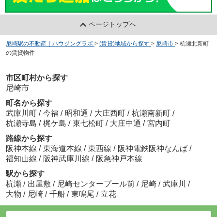
ページトップへ
尼崎駅の不動産｜ハウジングラボ
>
(賃貸)地域から探す
>
尼崎市
>
杭瀬北新町
の賃貸物件
市区町村から探す
尼崎市
町名から探す
武庫川町
/
今福
/
昭和通
/
大庄西町
/
杭瀬南新町
/
杭瀬寺島
/
梶ケ島
/
東七松町
/
大庄中通
/
宮内町
路線から探す
阪神本線
/
東海道本線
/
東西線
/
阪神電鉄阪神なんば
/
福知山線
/
阪神武庫川線
/
阪急神戸本線
駅から探す
杭瀬
/
出屋敷
/
尼崎センタープール前
/
尼崎
/
武庫川
/
大物
/
尼崎
/
千船
/
東鳴尾
/
立花