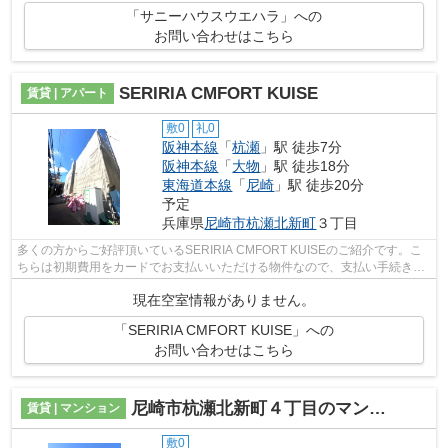
「サニーハウスウエハラ」への
お問い合わせはこちら
SERIRIA CMFORT KUISE
賃貸 | アパート
敷0
礼0
阪神本線
「
杭瀬
」駅 徒歩7分
阪神本線
「
大物
」駅 徒歩18分
東海道本線
「
尼崎
」駅 徒歩20分
予定
兵庫県
尼崎市
杭瀬北新町
３丁目
多くの方からご好評頂いているSERIRIA CMFORT KUISEのご紹介です。こ
ちらは初期費用をカードでお支払いいただける物件なので、支払い手続きの
手間が省けます。こだわりの条件として多...
現在空室情報がありません。
「SERIRIA CMFORT KUISE」への
お問い合わせはこちら
尼崎市杭瀬北新町４丁目のマンション
賃貸 | マンション
敷0