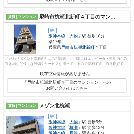
尼崎市杭瀬北新町４丁目のマンション
賃貸 | マンション
敷0
阪神本線
「
大物
」駅 徒歩10分
築17年
兵庫県
尼崎市
杭瀬北新町
４丁目
こだわりポイント満載のリエス尼崎東。共用部にはエレベータ・敷地内ごみ
置き場など様々な設備やサービスが揃っているので便利です。通風良好で常
に新鮮な空気を送り込むマンションを...
現在空室情報がありません。
「尼崎市杭瀬北新町４丁目のマンション」への
お問い合わせはこちら
メゾン北杭瀬
賃貸 | マンション
敷0
阪神本線
「
大物
」駅 徒歩5分
阪神本線
「
杭瀬
」駅 徒歩13分
阪神本線
「
尼崎
」駅 徒歩18分