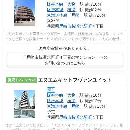
阪神本線
「
大物
」駅 徒歩10分
阪神本線
「
杭瀬
」駅 徒歩12分
東海道本線
「
尼崎
」駅 徒歩20分
築35年
兵庫県
尼崎市
杭瀬北新町
４丁目
こだわりポイント満載のハウゼ富士。共用部には敷地内ごみ置き場・エレベ
ータなど様々な設備やサービスが揃っているので便利です。こちらの物件は
2駅が近くにあり便利です。こちらはマ...
現在空室情報がありません。
「尼崎市杭瀬北新町４丁目のマンション」への
お問い合わせはこちら
エヌエムキャトフヴァンユイット
賃貸 | マンション
敷0
阪神本線
「
大物
」駅 徒歩10分
阪神本線
「
杭瀬
」駅 徒歩12分
東海道本線
「
尼崎
」駅 徒歩19分
予定
兵庫県
尼崎市
杭瀬北新町
４丁目
ぜひ一度見ていただきたい、「エヌエムキャトフヴァンユイット」です。稲