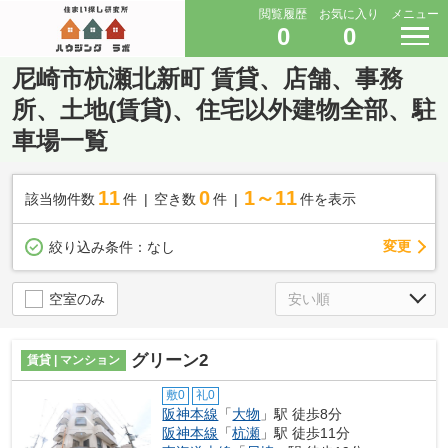
閲覧履歴
お気に入り
メニュー
0
0
尼崎市杭瀬北新町 賃貸、店舗、事務
所、土地(賃貸)、住宅以外建物全部、駐
車場一覧
11
0
1～11
該当物件数
件
空き数
件
件を表示
変更
絞り込み条件：
なし
空室のみ
グリーン2
賃貸 | マンション
敷0
礼0
阪神本線
「
大物
」駅 徒歩8分
阪神本線
「
杭瀬
」駅 徒歩11分