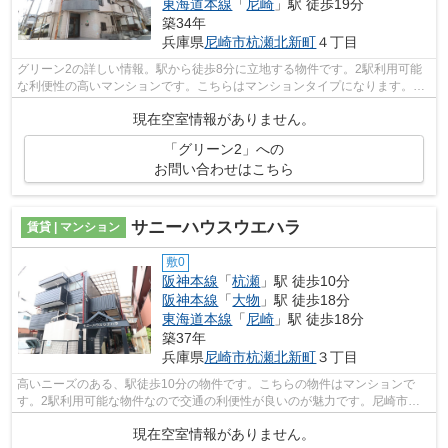
東海道本線
「
尼崎
」駅 徒歩19分
築34年
兵庫県
尼崎市
杭瀬北新町
４丁目
グリーン2の詳しい情報。駅から徒歩8分に立地する物件です。2駅利用可能
な利便性の高いマンションです。こちらはマンションタイプになります。賃
貸物件をお探しなら、当社にお任せくだ...
現在空室情報がありません。
「グリーン2」への
お問い合わせはこちら
サニーハウスウエハラ
賃貸 | マンション
敷0
阪神本線
「
杭瀬
」駅 徒歩10分
阪神本線
「
大物
」駅 徒歩18分
東海道本線
「
尼崎
」駅 徒歩18分
築37年
兵庫県
尼崎市
杭瀬北新町
３丁目
高いニーズのある、駅徒歩10分の物件です。こちらの物件はマンションで
す。2駅利用可能な物件なので交通の利便性が良いのが魅力です。尼崎市エ
リアにある賃貸情報のことなら、地域に密...
現在空室情報がありません。