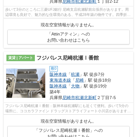
兵庫県
尼崎市
杭瀬北新町
１丁目2-12
歩いて3分のところに三菱UFJ銀行 尼崎支店杭瀬駅前出張所があります。周
辺環境も良好で、魅力的な住環境のある、平成28年築の物件です。四季折々
の風を感じられる通風良好な快適のアパ...
現在空室情報がありません。
「Attinアティン」への
お問い合わせはこちら
フジパレス尼崎杭瀬Ⅰ番館
賃貸 | アパート
敷0
阪神本線
「
杭瀬
」駅 徒歩7分
東海道本線
「
尼崎
」駅 徒歩18分
阪神本線
「
大物
」駅 徒歩19分
築4年
兵庫県
尼崎市
杭瀬北新町
２丁目7-5
フジパレス尼崎杭瀬Ⅰ番館：阪神本線杭瀬駅にも近くて便利。歩いて5分の
場所に、ココカラファイン ドラッグストアライフォート小川店があります。
乗駅まで平坦な物件なので、自転車を使...
現在空室情報がありません。
「フジパレス尼崎杭瀬Ⅰ番館」への
お問い合わせはこちら