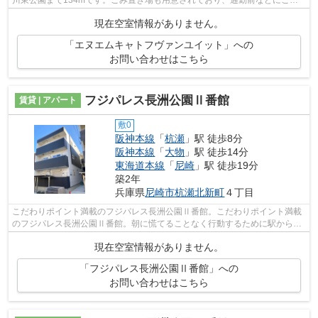
川東公園まで134mです。ごみ置き場も用意されており、通勤前などにごみ
捨て可能です。物件の近くに駅が2つある...
現在空室情報がありません。
「エヌエムキャトフヴァンユイット」への
お問い合わせはこちら
フジパレス長洲公園Ⅱ番館
賃貸 | アパート
敷0
阪神本線
「
杭瀬
」駅 徒歩8分
阪神本線
「
大物
」駅 徒歩14分
東海道本線
「
尼崎
」駅 徒歩19分
築2年
兵庫県
尼崎市
杭瀬北新町
４丁目
こだわりポイント満載のフジパレス長洲公園Ⅱ番館。こだわりポイント満載
のフジパレス長洲公園Ⅱ番館。朝に慌てることなく行動するために駅から徒
歩8分の駅近アパートはいかがでしょうか...
現在空室情報がありません。
「フジパレス長洲公園Ⅱ番館」への
お問い合わせはこちら