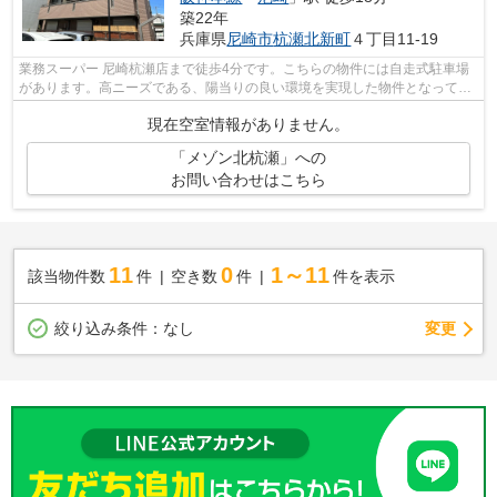
築22年
兵庫県
尼崎市
杭瀬北新町
４丁目11-19
業務スーパー 尼崎杭瀬店まで徒歩4分です。こちらの物件には自走式駐車場
があります。高ニーズである、陽当りの良い環境を実現した物件となってい
ます。こちらの物件はマンションです...
現在空室情報がありません。
「メゾン北杭瀬」への
お問い合わせはこちら
11
0
1～11
該当物件数
件
空き数
件
件を表示
変更
絞り込み条件：
なし