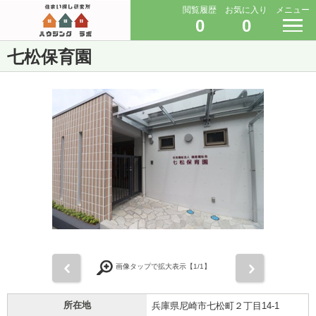
閲覧履歴
お気に入り
メニュー
0
0
七松保育園
前
次
画像タップで拡大表示【
1
/1】
所在地
兵庫県尼崎市七松町２丁目14-1