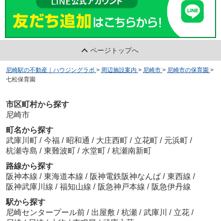
ページトップへ
尼崎駅の不動産｜ハウジングラボ
>
周辺施設案内
>
尼崎市
>
尼崎市の保育園
>
七松保育園
市区町村から探す
尼崎市
町名から探す
武庫川町
/
今福
/
昭和通
/
大庄西町
/
立花町
/
元浜町
/
杭瀬寺島
/
東難波町
/
水堂町
/
杭瀬南新町
路線から探す
阪神本線
/
東海道本線
/
阪神電鉄阪神なんば
/
東西線
/
阪神武庫川線
/
福知山線
/
阪急神戸本線
/
阪急伊丹線
駅から探す
尼崎センタープール前
/
出屋敷
/
杭瀬
/
武庫川
/
立花
/