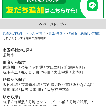
ページトップへ
尼崎駅の不動産｜ハウジングラボ
>
周辺施設案内
>
尼崎市
>
尼崎市の保育園
>
くれよんきっず保育園 阪神尼崎園
市区町村から探す
尼崎市
町名から探す
武庫川町
/
今福
/
昭和通
/
大庄西町
/
杭瀬南新町
/
杭瀬寺島
/
梶ケ島
/
東七松町
/
大庄中通
/
宮内町
路線から探す
阪神本線
/
東海道本線
/
東西線
/
阪神電鉄阪神なんば
/
福知山線
/
阪神武庫川線
/
阪急神戸本線
駅から探す
杭瀬
/
出屋敷
/
尼崎センタープール前
/
尼崎
/
武庫川
/