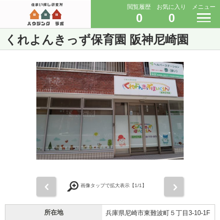
閲覧履歴
お気に入り
メニュー
0
0
くれよんきっず保育園 阪神尼崎園
前
次
画像タップで拡大表示【
1
/1】
所在地
兵庫県尼崎市東難波町５丁目3-10-1F