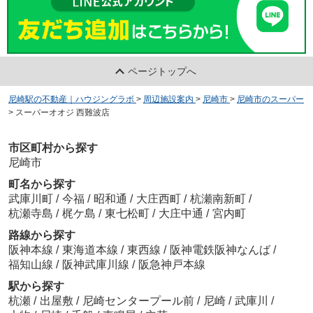
ページトップへ
尼崎駅の不動産｜ハウジングラボ
>
周辺施設案内
>
尼崎市
>
尼崎市のスーパー
>
スーパーオオジ 西難波店
市区町村から探す
尼崎市
町名から探す
武庫川町
/
今福
/
昭和通
/
大庄西町
/
杭瀬南新町
/
杭瀬寺島
/
梶ケ島
/
東七松町
/
大庄中通
/
宮内町
路線から探す
阪神本線
/
東海道本線
/
東西線
/
阪神電鉄阪神なんば
/
福知山線
/
阪神武庫川線
/
阪急神戸本線
駅から探す
杭瀬
/
出屋敷
/
尼崎センタープール前
/
尼崎
/
武庫川
/