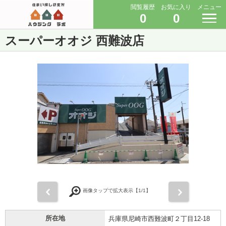
閲覧履歴
お気に入り
メニュー
0
0
スーパーオオジ 西難波店
前
次
画像タップで拡大表示【
1
/1】
所在地
兵庫県尼崎市西難波町２丁目12-18