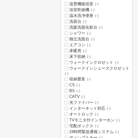
追焚機能浴室
(-)
浴室乾燥機
(-)
温水洗浄便座
(-)
洗面台
(-)
洗髪洗面化粧台
(-)
シャワー
(-)
独立洗面台
(-)
エアコン
(-)
床暖房
(-)
床下収納
(-)
ウォークインクロゼット
(-)
ウォークインシューズクロゼット
(-)
収納豊富
(-)
CS
(-)
BS
(-)
CATV
(-)
光ファイバー
(-)
インターネット対応
(-)
オートロック
(-)
TVモニタ付インターホン
(-)
宅配ボックス
(-)
24時間緊急通報システム
(-)
ディンプルキー
(-)