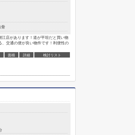
鉄骨
崎潮江店があります！道が平坦だと買い物
る、交通の便が良い物件です！利便性の
面積
詳細
検討リスト
分