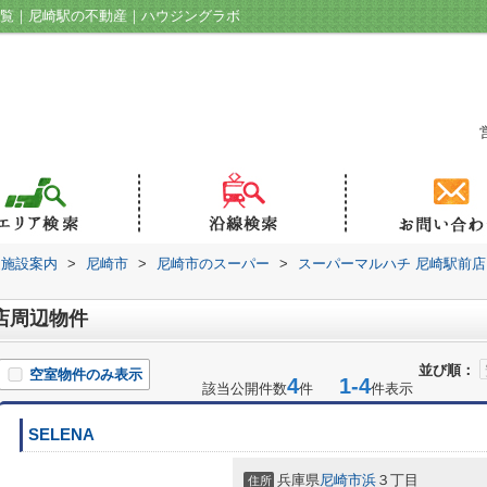
一覧｜尼崎駅の不動産｜ハウジングラボ
辺施設案内
>
尼崎市
>
尼崎市のスーパー
>
スーパーマルハチ 尼崎駅前店
店周辺物件
並び順：
空室物件のみ表示
4
1-4
該当公開件数
件
件表示
SELENA
兵庫県
尼崎市
浜
３丁目
住所