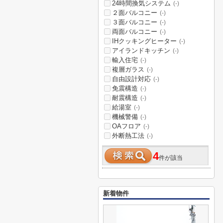
24時間換気システム
(-)
２面バルコニー
(-)
３面バルコニー
(-)
両面バルコニー
(-)
IHクッキングヒーター
(-)
アイランドキッチン
(-)
輸入住宅
(-)
複層ガラス
(-)
自由設計対応
(-)
免震構造
(-)
耐震構造
(-)
給湯室
(-)
機械警備
(-)
OAフロア
(-)
外断熱工法
(-)
4
件が該当
新着物件