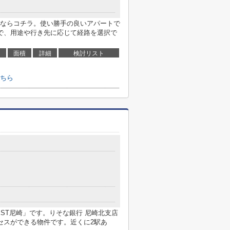
ならコチラ。使い勝手の良いアパートで
で、用途や行き先に応じて経路を選択で
面積
詳細
検討リスト
ちら
EST尼崎」です。りそな銀行 尼崎北支店
クセスができる物件です。近くに2駅あ