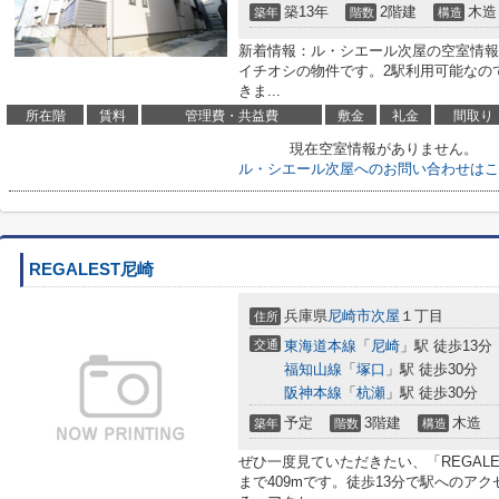
築13年
2階建
木造
築年
階数
構造
新着情報：ル・シエール次屋の空室情報
イチオシの物件です。2駅利用可能なの
きま...
所在階
賃料
管理費・共益費
敷金
礼金
間取り
現在空室情報がありません。
ル・シエール次屋へのお問い合わせはこ
REGALEST尼崎
兵庫県
尼崎市
次屋
１丁目
住所
交通
東海道本線
「
尼崎
」駅 徒歩13分
福知山線
「
塚口
」駅 徒歩30分
阪神本線
「
杭瀬
」駅 徒歩30分
予定
3階建
木造
築年
階数
構造
ぜひ一度見ていただきたい、「REGAL
まで409mです。徒歩13分で駅へのア