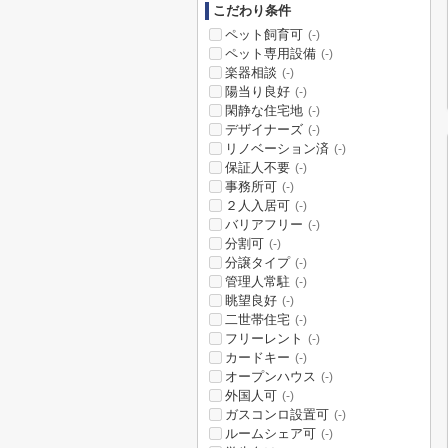
こだわり条件
ペット飼育可
(-)
ペット専用設備
(-)
楽器相談
(-)
陽当り良好
(-)
閑静な住宅地
(-)
デザイナーズ
(-)
リノベーション済
(-)
保証人不要
(-)
事務所可
(-)
２人入居可
(-)
バリアフリー
(-)
分割可
(-)
分譲タイプ
(-)
管理人常駐
(-)
眺望良好
(-)
二世帯住宅
(-)
フリーレント
(-)
カードキー
(-)
オープンハウス
(-)
外国人可
(-)
ガスコンロ設置可
(-)
ルームシェア可
(-)