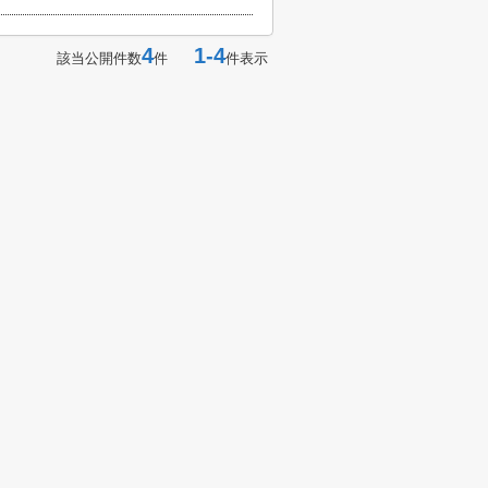
4
1-4
該当公開件数
件
件表示