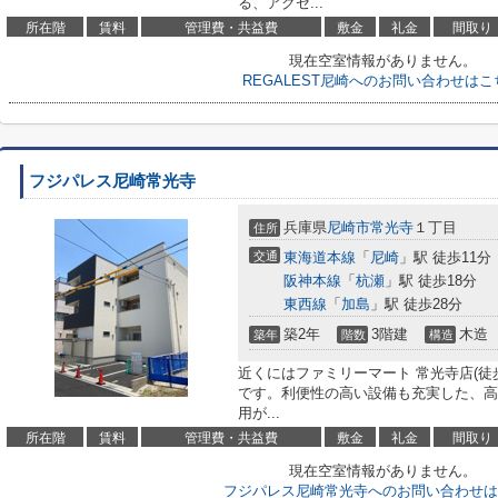
る、アクセ...
所在階
賃料
管理費・共益費
敷金
礼金
間取り
現在空室情報がありません。
REGALEST尼崎へのお問い合わせはこ
フジパレス尼崎常光寺
兵庫県
尼崎市
常光寺
１丁目
住所
交通
東海道本線
「
尼崎
」駅 徒歩11分
阪神本線
「
杭瀬
」駅 徒歩18分
東西線
「
加島
」駅 徒歩28分
築2年
3階建
木造
築年
階数
構造
近くにはファミリーマート 常光寺店(徒
です。利便性の高い設備も充実した、高
用が...
所在階
賃料
管理費・共益費
敷金
礼金
間取り
現在空室情報がありません。
フジパレス尼崎常光寺へのお問い合わせは