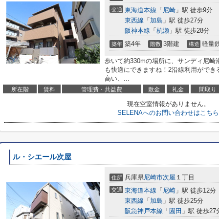
交通
東海道本線
「
尼崎
」駅 徒歩9分
東西線
「
加島
」駅 徒歩27分
阪神本線
「
杭瀬
」駅 徒歩28分
築4年
3階建
軽量
築年
階数
構造
歩いて約330mの場所に、サンディ尼
も快適にできますね！2沿線利用ができ
高い、...
所在階
賃料
管理費・共益費
敷金
礼金
間取り
現在空室情報がありません。
SELENAへのお問い合わせはこちら
ル・シエール次屋
兵庫県
尼崎市
次屋
１丁目
住所
交通
東海道本線
「
尼崎
」駅 徒歩12分
東西線
「
加島
」駅 徒歩25分
阪急神戸本線
「
園田
」駅 徒歩27