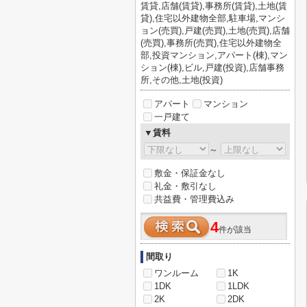
賃貸,店舗(賃貸),事務所(賃貸),土地(賃
貸),住宅以外建物全部,駐車場,マンシ
ョン(売買),戸建(売買),土地(売買),店舗
(売買),事務所(売買),住宅以外建物全
部,投資マンション,アパート(棟),マン
ション(棟),ビル,戸建(投資),店舗事務
所,その他,土地(投資)
アパート
マンション
一戸建て
▼賃料
～
敷金・保証金なし
礼金・敷引なし
共益費・管理費込み
4
件が該当
間取り
ワンルーム
1K
1DK
1LDK
2K
2DK