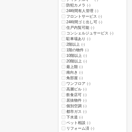
防犯カメラ
(-)
24時間有人管理
(-)
フロントサービス
(-)
24時間ゴミ出し可
(-)
住戸内覧可能
(-)
コンシェルジュサービス
(-)
駐車場あり
(-)
2階以上
(-)
1階の物件
(-)
10階以上
(-)
20階以上
(-)
最上階
(-)
南向き
(-)
角部屋
(-)
ワンフロア
(-)
高層ビル
(-)
飲食店可
(-)
居抜物件
(-)
個別空調
(-)
都市ガス
(-)
下水道
(-)
ペット相談
(-)
リフォーム済
(-)