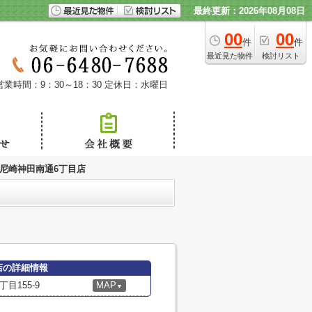
最終更新：2026年08月08日
00
00
件
件
最近見た物件
検討リスト
営業時間：9：30～18：30
定休日：水曜日
 尼崎神田南通6丁目店
店の詳細情報
目155-9
MAP
▼