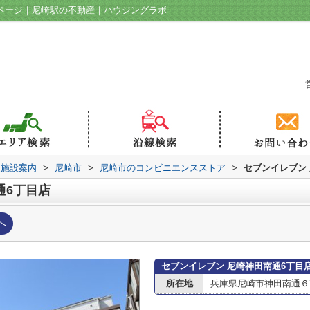
報ページ｜尼崎駅の不動産｜ハウジングラボ
辺施設案内
>
尼崎市
>
尼崎市のコンビニエンスストア
>
セブンイレブン
通6丁目店
へ
セブンイレブン 尼崎神田南通6丁目
所在地
兵庫県尼崎市神田南通６丁