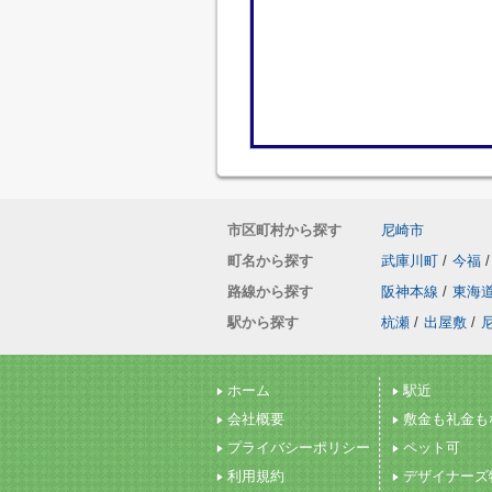
市区町村から探す
尼崎市
町名から探す
武庫川町
/
今福
/
路線から探す
阪神本線
/
東海
駅から探す
杭瀬
/
出屋敷
/
ホーム
駅近
会社概要
敷金も礼金も
プライバシーポリシー
ペット可
利用規約
デザイナーズ