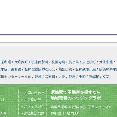
昭和通
/
大庄西町
/
杭瀬南新町
/
杭瀬寺島
/
梶ケ島
/
東七松町
/
大庄中通
/
道本線
/
東西線
/
阪神電鉄阪神なんば
/
福知山線
/
阪神武庫川線
/
阪急神戸本
尼崎センタープール前
/
尼崎
/
武庫川
/
大物
/
尼崎
/
千船
/
東鳴尾
/
立花
尼崎駅で不動産を探すなら
お問い合わせ
地域密着のハウジングラボ
なし
お客様の声
スタッフ紹介
兵庫県尼崎市東難波町３丁目２２－２８
物件
周辺施設検索
TEL:06-6480-7688