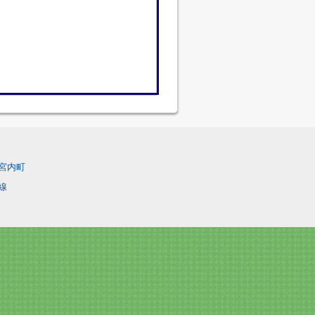
宮内町
線