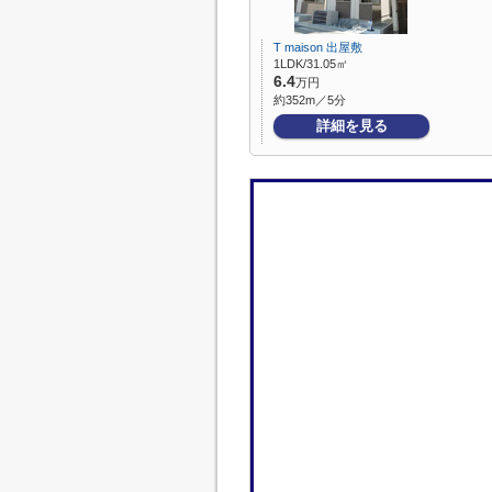
T maison 出屋敷
1LDK/31.05㎡
6.4
万円
約352m／5分
詳細を見る