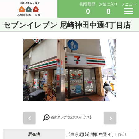
閲覧履歴
お気に入り
メニュー
0
0
セブンイレブン 尼崎神田中通4丁目店
前
次
画像タップで拡大表示【
1
/1】
所在地
兵庫県尼崎市神田中通４丁目163