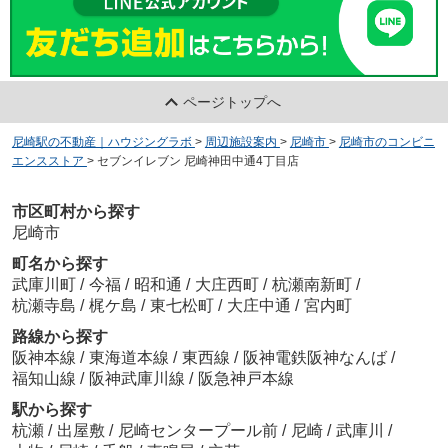
ページトップへ
尼崎駅の不動産｜ハウジングラボ
>
周辺施設案内
>
尼崎市
>
尼崎市のコンビニ
エンスストア
>
セブンイレブン 尼崎神田中通4丁目店
市区町村から探す
尼崎市
町名から探す
武庫川町
/
今福
/
昭和通
/
大庄西町
/
杭瀬南新町
/
杭瀬寺島
/
梶ケ島
/
東七松町
/
大庄中通
/
宮内町
路線から探す
阪神本線
/
東海道本線
/
東西線
/
阪神電鉄阪神なんば
/
福知山線
/
阪神武庫川線
/
阪急神戸本線
駅から探す
杭瀬
/
出屋敷
/
尼崎センタープール前
/
尼崎
/
武庫川
/