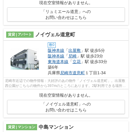
現在空室情報がありません。
「リュミエール道意」への
お問い合わせはこちら
ノイヴェル道意町
賃貸 | アパート
敷0
阪神本線
「
出屋敷
」駅 徒歩5分
阪神本線
「
尼崎
」駅 徒歩23分
東海道本線
「
立花
」駅 徒歩33分
築6年
兵庫県
尼崎市
道意町
１丁目1-34
尼崎市近辺での物件情報：大好評のあの物件「ノイヴェル道意町」。出屋敷
西公園がこちらの物件から397mのところにあります。2駅利用できる場所に
あり、行き先に合わせて使い分けができ...
現在空室情報がありません。
「ノイヴェル道意町」への
お問い合わせはこちら
中島マンション
賃貸 | マンション