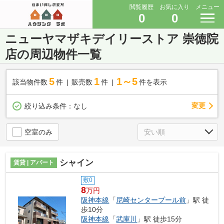
閲覧履歴
お気に入り
メニュー
0
0
ニューヤマザキデイリーストア 崇徳院
店の周辺物件一覧
5
1
1～5
該当物件数
件
販売数
件
件を表示
変更
絞り込み条件：
なし
空室のみ
シャイン
賃貸 | アパート
敷0
8
万円
阪神本線
「
尼崎センタープール前
」駅 徒
歩10分
阪神本線
「
武庫川
」駅 徒歩15分