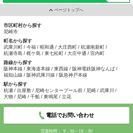
ページトップへ
市区町村から探す
尼崎市
町名から探す
武庫川町
/
今福
/
昭和通
/
大庄西町
/
杭瀬南新町
/
杭瀬寺島
/
梶ケ島
/
東七松町
/
大庄中通
/
宮内町
路線から探す
阪神本線
/
東海道本線
/
東西線
/
阪神電鉄阪神なんば
/
福知山線
/
阪神武庫川線
/
阪急神戸本線
駅から探す
杭瀬
/
出屋敷
/
尼崎センタープール前
/
尼崎
/
武庫川
/
大物
/
尼崎
/
千船
/
東鳴尾
/
立花
電話でお問い合わせ
営業時間：
9：30～18：30