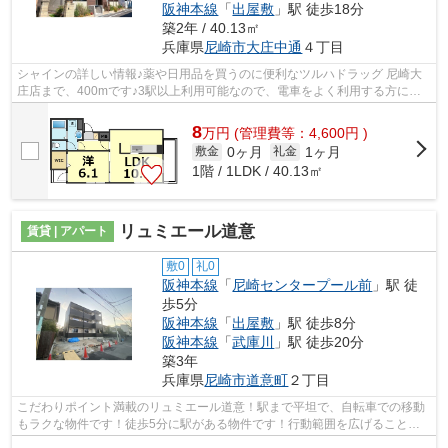
阪神本線
「
出屋敷
」駅 徒歩18分
築2年 / 40.13㎡
兵庫県
尼崎市
大庄中通
４丁目
シャインの詳しい情報♪薬や日用品を買うのに便利なツルハドラッグ 尼崎大
庄店まで、400mです♪3駅以上利用可能なので、電車をよく利用する方にも
おすすめな物件です♪場所が平坦なのは、...
8
万
円
(管理費等：4,600円 )
0ヶ月
1ヶ月
敷金
礼金
1階 / 1LDK / 40.13㎡
リュミエール道意
賃貸 | アパート
敷0
礼0
阪神本線
「
尼崎センタープール前
」駅 徒
歩5分
阪神本線
「
出屋敷
」駅 徒歩8分
阪神本線
「
武庫川
」駅 徒歩20分
築3年
兵庫県
尼崎市
道意町
２丁目
こだわりポイント満載のリュミエール道意！駅まで平坦で、自転車での移動
もラクな物件です！徒歩5分に駅がある物件です！行動範囲を広げることが
できる3駅以上利用可の物件です！でき...