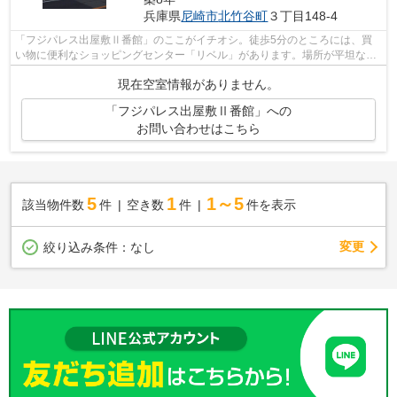
兵庫県
尼崎市
北竹谷町
３丁目148-4
「フジパレス出屋敷Ⅱ番館」のここがイチオシ。徒歩5分のところには、買
い物に便利なショッピングセンター「リベル」があります。場所が平坦なの
は、ランニングをする上で抑えたいポイ...
現在空室情報がありません。
「フジパレス出屋敷Ⅱ番館」への
お問い合わせはこちら
5
1
1～5
該当物件数
件
空き数
件
件を表示
変更
絞り込み条件：
なし