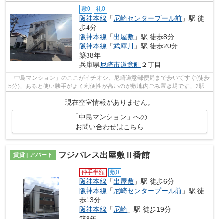
敷0
礼0
阪神本線
「
尼崎センタープール前
」駅 徒
歩4分
阪神本線
「
出屋敷
」駅 徒歩8分
阪神本線
「
武庫川
」駅 徒歩20分
築38年
兵庫県
尼崎市
道意町
２丁目
「中島マンション」のここがイチオシ。尼崎道意郵便局まで歩いてすぐ(徒歩
5分)。あると使い勝手がよく利便性が高いのが敷地内ごみ置き場です。2駅利
用可能な物件なので、交通経路を選...
現在空室情報がありません。
「中島マンション」への
お問い合わせはこちら
フジパレス出屋敷Ⅱ番館
賃貸 | アパート
仲手半額
敷0
阪神本線
「
出屋敷
」駅 徒歩6分
阪神本線
「
尼崎センタープール前
」駅 徒
歩13分
阪神本線
「
尼崎
」駅 徒歩19分
築8年