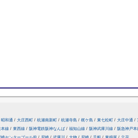
昭和通
/
大庄西町
/
杭瀬南新町
/
杭瀬寺島
/
梶ケ島
/
東七松町
/
大庄中通
/
道本線
/
東西線
/
阪神電鉄阪神なんば
/
福知山線
/
阪神武庫川線
/
阪急神戸本
尼崎センタープール前
/
尼崎
/
武庫川
/
大物
/
尼崎
/
千船
/
東鳴尾
/
立花