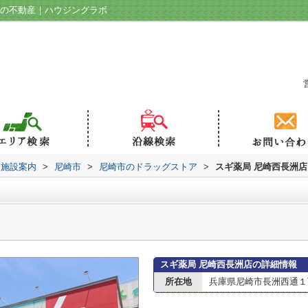
駅の不動産｜ハウジングラボ
辺施設案内
>
尼崎市
>
尼崎市のドラッグストア
>
スギ薬局 尼崎西長洲店
スギ薬局 尼崎西長洲店の詳細情報
所在地
兵庫県尼崎市長洲西通１丁