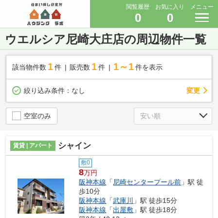
閲覧履歴
お気に入り
メニュー
0
0
ウエルシア尼崎大庄店の周辺物件一覧
1
1
1～1
該当物件数
件
販売数
件
件を表示
変更
絞り込み条件：
なし
空室のみ
シャイン
賃貸 | アパート
敷0
8
万円
阪神本線
「
尼崎センタープール前
」駅 徒
歩10分
阪神本線
「
武庫川
」駅 徒歩15分
阪神本線
「
出屋敷
」駅 徒歩18分