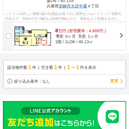
築2年 / 40.13㎡
兵庫県
尼崎市
大庄中通
４丁目
シャインの詳しい情報♪薬や日用品を買うのに便利なツルハドラッグ 尼崎大
庄店まで、400mです♪3駅以上利用可能なので、電車をよく利用する方にも
おすすめな物件です♪場所が平坦なのは、...
8
万
円
(管理費等：4,600円 )
0ヶ月
1ヶ月
敷金
礼金
1階 / 1LDK / 40.13㎡
1
1
1～1
該当物件数
件
空き数
件
件を表示
変更
絞り込み条件：
なし