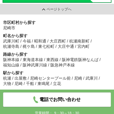
ページトップへ
市区町村から探す
尼崎市
町名から探す
武庫川町
/
今福
/
昭和通
/
大庄西町
/
杭瀬南新町
/
杭瀬寺島
/
梶ケ島
/
東七松町
/
大庄中通
/
宮内町
路線から探す
阪神本線
/
東海道本線
/
東西線
/
阪神電鉄阪神なんば
/
福知山線
/
阪神武庫川線
/
阪急神戸本線
駅から探す
杭瀬
/
出屋敷
/
尼崎センタープール前
/
尼崎
/
武庫川
/
大物
/
尼崎
/
千船
/
東鳴尾
/
立花
電話でお問い合わせ
営業時間：
9：30～18：30